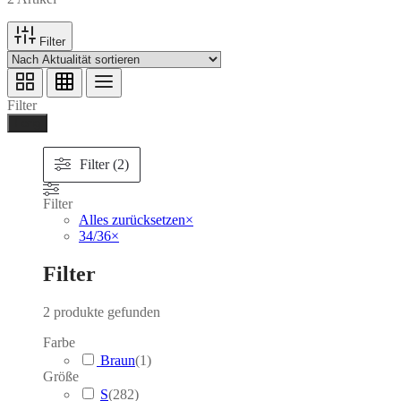
Filter
Filter
Ferig
Filter (2)
Filter
Alles zurücksetzen
×
34/36
×
Filter
2
produkte gefunden
Farbe
Braun
(
1
)
Größe
S
(
282
)