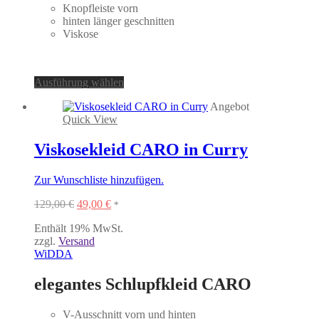
Knopfleiste vorn
hinten länger geschnitten
Viskose
Dieses
Ausführung wählen
Produkt
Angebot
weist
Quick View
mehrere
Varianten
auf.
Viskosekleid CARO in Curry
Die
Optionen
Zur Wunschliste hinzufügen.
können
auf
Ursprünglicher
Aktueller
129,00
€
49,00
€
*
der
Preis
Preis
Produktseite
Enthält 19% MwSt.
war:
ist:
gewählt
zzgl.
Versand
129,00 €
49,00 €.
werden
WiDDA
elegantes Schlupfkleid CARO
V-Ausschnitt vorn und hinten