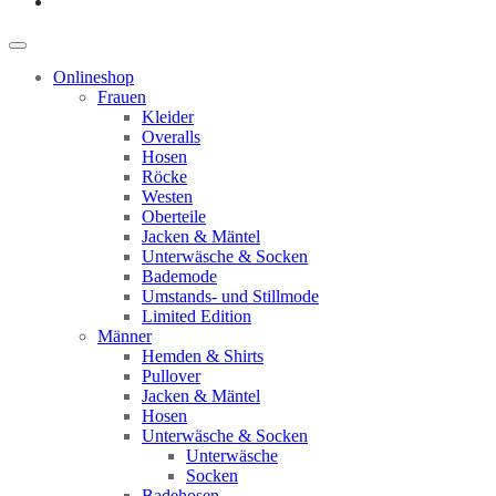
Onlineshop
Frauen
Kleider
Overalls
Hosen
Röcke
Westen
Oberteile
Jacken & Mäntel
Unterwäsche & Socken
Bademode
Umstands- und Stillmode
Limited Edition
Männer
Hemden & Shirts
Pullover
Jacken & Mäntel
Hosen
Unterwäsche & Socken
Unterwäsche
Socken
Badehosen