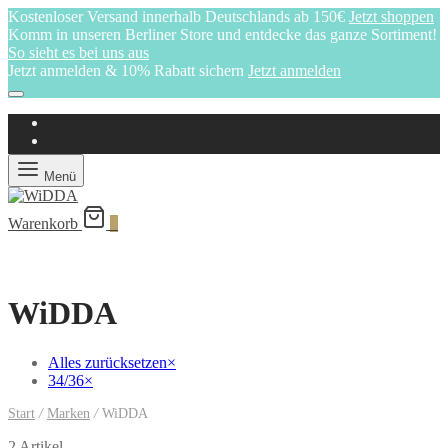
Kostenloser Versand innerhalb Deutschlands ab 150€
Jetzt shoppen
Komm in unseren Berliner Store und entdecke das ganze Sortiment!
So sieht es bei uns aus
Jetzt anmelden & 10% Rabatt sichern
Jetzt anmelden
Menü
Warenkorb
0
WiDDA
Alles zurücksetzen
×
34/36
×
Start
/
Marken
/
WiDDA
2 Artikel