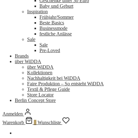
Geschenke unter 30 Euro
Baby und Geburt
Inspiration
Frühjahr/Sommer
Beste Basics
Businessmode
festliche Anlässe
Sale
Sale
Pre-Loved
Brands
über WiDDA
über WiDDA
Kollektionen
Nachhaltigkeit bei WiDDA
Faire Produktion – So entsteht WiDDA
Textil & Pflege Guide
Store Locator
Berlin Concept Store
Anmelden
Warenkorb
0
Wunschliste