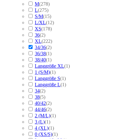
M
(
278
)
L
(
275
)
S/M
(
15
)
L/XL
(
12
)
XS
(
178
)
36
(
2
)
XL
(
222
)
34/36
(
2
)
36/38
(
1
)
38/40
(
1
)
Langgröße XL
(
1
)
1 (S/M)
(
1
)
Langgröße S
(
1
)
Langgröße L
(
1
)
34
(
2
)
38
(
5
)
40/42
(
2
)
44/46
(
2
)
2 (M/L)
(
1
)
3 (L)
(
1
)
4 (XL)
(
1
)
0 (XS/S)
(
1
)