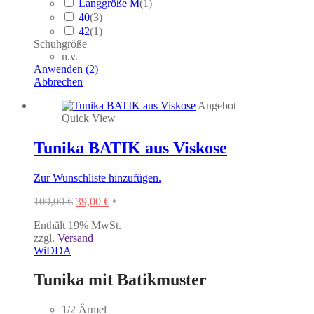
Langgröße M
(
1
)
40
(
3
)
42
(
1
)
Schuhgröße
n.v.
Anwenden
(
2
)
Abbrechen
Angebot
Quick View
Tunika BATIK aus Viskose
Zur Wunschliste hinzufügen.
Ursprünglicher
Aktueller
109,00
€
39,00
€
*
Preis
Preis
Enthält 19% MwSt.
war:
ist:
zzgl.
Versand
109,00 €
39,00 €.
WiDDA
Tunika mit Batikmuster
1/2 Ärmel