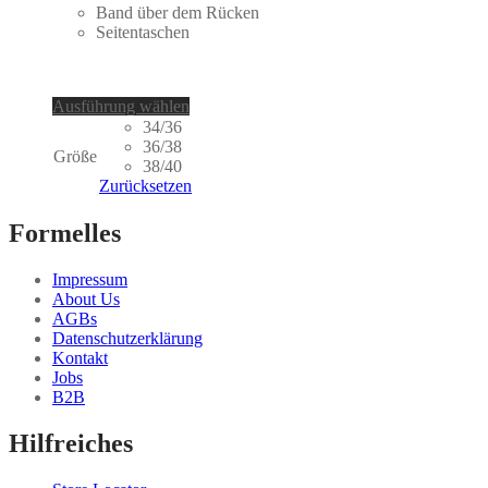
Band über dem Rücken
Seitentaschen
Dieses
Ausführung wählen
Produkt
34/36
weist
36/38
Größe
mehrere
38/40
Varianten
Zurücksetzen
auf.
Die
Formelles
Optionen
können
Impressum
auf
About Us
der
AGBs
Produktseite
Datenschutzerklärung
gewählt
Kontakt
werden
Jobs
B2B
Hilfreiches