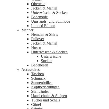
Oberteile
Jacken & Mäntel
Unterwäsche & Socken
Bademode
Umstands- und Stillmode
Limited Edition
Männer
Hemden & Shirts
Pullover
Jacken & Mäntel
Hosen
Unterwäsche & Socken
Unterwäsche
Socken
Badehosen
Accessoires
Taschen
Schmuck
Sonnenbrillen
Kopfbedeckungen
Stirnbänder
Handschuhe & Stulpen
Tücher und Schals
Gürtel
Schuhe