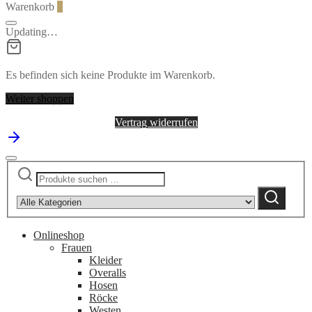
Warenkorb
0
Updating…
Es befinden sich keine Produkte im Warenkorb.
Weiter shoppen
Vertrag widerrufen
Suchen
Narrow
nach:
by
Suchen
category:
Onlineshop
Frauen
Kleider
Overalls
Hosen
Röcke
Westen