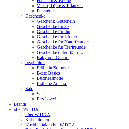
Haushalt & Küche
Vasen, Töpfe & Pflanzen
Papeterie
Geschenke
Geschenk-Gutschein
Geschenke für sie
Geschenke für ihn
Geschenke für Kinder
Geschenke für Naturfreunde
Geschenke für Tierfreunde
Geschenke unter 30 Euro
Baby und Geburt
Inspiration
Frühjahr/Sommer
Beste Basics
Businessmode
festliche Anlässe
Sale
Sale
Pre-Loved
Brands
über WiDDA
über WiDDA
Kollektionen
Nachhaltigkeit bei WiDDA