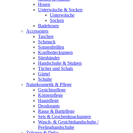
Hosen
Unterwäsche & Socken
Unterwäsche
Socken
Badehosen
Accessoires
Taschen
Schmuck
Sonnenbrillen
Kopfbedeckungen
Stirnbänder
Handschuhe & Stulpen
Tücher und Schals
Gürtel
Schuhe
Naturkosmetik & Pflege
Gesichtspflege
Körperpflege
Haarpflege
Deodorants
Rasur & Bartpflege
Sets & Geschenkpackungen
Wasch‑ & Gesichtshandschuhe /
Peelinghandschuhe
Zuhause & Deko