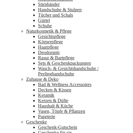
Stirnbänder
Handschuhe & Stulpen
Tücher und Schals
Gürtel
Schuhe
Naturkosmetik & Pflege
Gesichtspflege
Körperpflege
Haarpflege
Deodorants
Rasur & Bartpflege
Sets & Geschenkpackungen
Wasch‑ & Gesichtshandschuhe /
Peelinghandschuhe
Zuhause & Deko
Bad & Wellness Accessoires
Decken & Kissen
Keramik
Kerzen & Düfte
Haushalt & Küche
Vasen, Töpfe & Pflanzen
Papeterie
Geschenke
Geschenk-Gutschein
Geschenke für sie