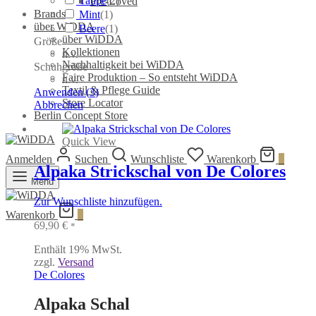
Taupe
(
2
)
Pre-Loved
Brands
Mint
(
1
)
über WiDDA
Beere
(
1
)
über WiDDA
Größe
Kollektionen
n.v.
Nachhaltigkeit bei WiDDA
Schuhgröße
Faire Produktion – So entsteht WiDDA
n.v.
Textil & Pflege Guide
Anwenden
(
3
)
Store Locator
Abbrechen
Berlin Concept Store
Quick View
Anmelden
Suchen
Wunschliste
Warenkorb
0
Alpaka Strickschal von De Colores
Menü
Zur Wunschliste hinzufügen.
Warenkorb
0
69,90
€
*
Enthält 19% MwSt.
zzgl.
Versand
De Colores
Alpaka Schal