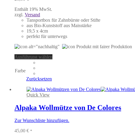
Enthält 19% MwSt.
zzgl.
Versand
Tansportbox für Zahnbürste oder Stifte
aus Bio-Kunststoff aus Maisstärke
19,5 x 4cm
perfekt für unterwegs
Dieses
Ausführung wählen
Produkt
weist
Farbe
mehrere
Varianten
Zurücksetzen
auf.
Die
Optionen
Quick View
können
auf
Alpaka Wollmütze von De Colores
der
Produktseite
Zur Wunschliste hinzufügen.
gewählt
werden
45,00
€
*