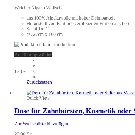
Weicher Alpaka Wollschal
aus 100% Alpakawolle mit hoher Dehnbarkeit
Hergestellt von Fairtrade zertifizierten Firmen aus Peru
Schal 1re / 1li
ca. 27cm x 160 cm
Dieses
Ausführung wählen
Produkt
weist
mehrere
Farbe
Varianten
auf.
Zurücksetzen
Die
Optionen
können
Quick View
auf
der
Dose für Zahnbürsten, Kosmetik oder 
Produktseite
gewählt
Zur Wunschliste hinzufügen.
werden
20,00
€
*