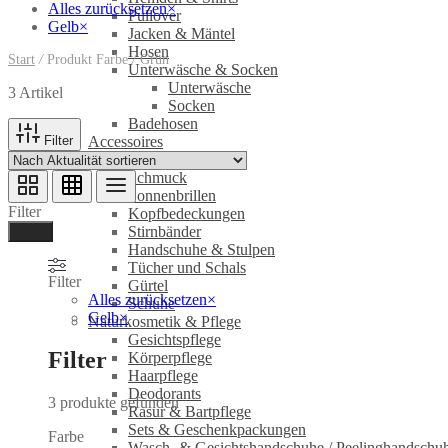
Alles zurücksetzen
×
Pullover
Gelb
×
Jacken & Mäntel
Hosen
Start
/
Produkt Farbe
/
Grün
Unterwäsche & Socken
Unterwäsche
3 Artikel
Socken
Badehosen
Filter
Accessoires
Taschen
Schmuck
Sonnenbrillen
Filter
Kopfbedeckungen
Stirnbänder
Ferig
Handschuhe & Stulpen
Tücher und Schals
Filter
Gürtel
Alles zurücksetzen
×
Schuhe
Gelb
×
Naturkosmetik & Pflege
Gesichtspflege
Filter
Körperpflege
Haarpflege
Deodorants
3
produkte gefunden
Rasur & Bartpflege
Sets & Geschenkpackungen
Farbe
Wasch‑ & Gesichtshandschuhe / Peelinghandschu