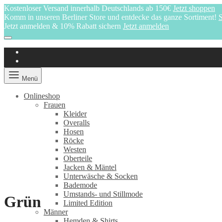
Kostenloser Versand innerhalb Deutschlands ab 150€
Jetzt shoppen
Komm in unseren Berliner Store und entdecke das ganze Sortiment!
S
Jetzt anmelden & 10% Rabatt sichern
Jetzt anmelden
Menü
Onlineshop
Frauen
Kleider
Overalls
Hosen
Röcke
Westen
Oberteile
Jacken & Mäntel
Unterwäsche & Socken
Bademode
Umstands- und Stillmode
Grün
Limited Edition
Männer
Hemden & Shirts