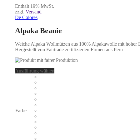
Enthält 19% MwSt.
zzgl.
Versand
De Colores
Alpaka Beanie
Weiche Alpaka Wollmützen aus 100% Alpakawolle mit hoher 
Hergestellt von Fairtrade zertifizierten Firmen aus Peru
Dieses
Ausführung wählen
Produkt
weist
mehrere
Varianten
auf.
Die
Optionen
Farbe
können
auf
der
Produktseite
gewählt