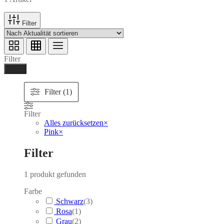
Filter
Filter
Ferig
Filter (1)
Filter
Alles zurücksetzen
×
Pink
×
Filter
1
produkt gefunden
Farbe
Schwarz
(
3
)
Rosa
(
1
)
Grau
(
2
)