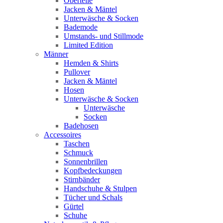
Oberteile
Jacken & Mäntel
Unterwäsche & Socken
Bademode
Umstands- und Stillmode
Limited Edition
Männer
Hemden & Shirts
Pullover
Jacken & Mäntel
Hosen
Unterwäsche & Socken
Unterwäsche
Socken
Badehosen
Accessoires
Taschen
Schmuck
Sonnenbrillen
Kopfbedeckungen
Stirnbänder
Handschuhe & Stulpen
Tücher und Schals
Gürtel
Schuhe