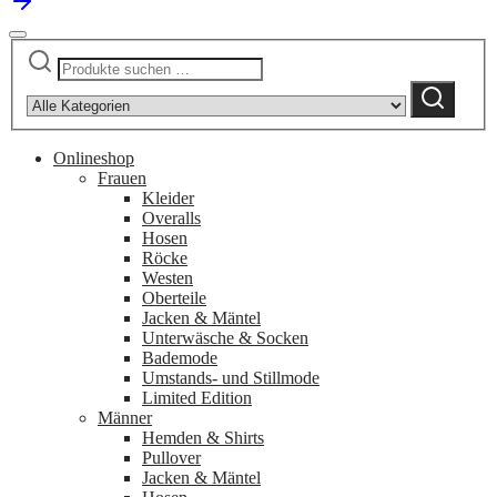
Suchen
Narrow
nach:
by
Suchen
category:
Onlineshop
Frauen
Kleider
Overalls
Hosen
Röcke
Westen
Oberteile
Jacken & Mäntel
Unterwäsche & Socken
Bademode
Umstands- und Stillmode
Limited Edition
Männer
Hemden & Shirts
Pullover
Jacken & Mäntel