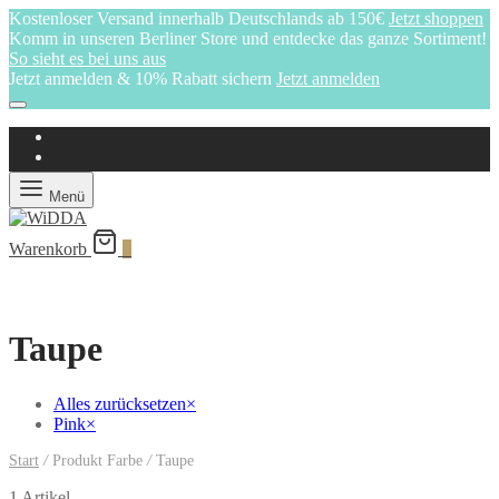
Kostenloser Versand innerhalb Deutschlands ab 150€
Jetzt shoppen
Komm in unseren Berliner Store und entdecke das ganze Sortiment!
So sieht es bei uns aus
Jetzt anmelden & 10% Rabatt sichern
Jetzt anmelden
Menü
Warenkorb
0
Taupe
Alles zurücksetzen
×
Pink
×
Start
/
Produkt Farbe
/
Taupe
1 Artikel