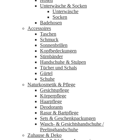
Hosen
Unterwäsche & Socken
Unterwäsche
Socken
Badehosen
Accessoires
Taschen
Schmuck
Sonnenbrillen
Kopfbedeckungen
Stirnbänder
Handschuhe & Stulpen
Tücher und Schals
Gürtel
Schuhe
Naturkosmetik & Pflege
Gesichtspflege
Körperpflege
Haarpflege
Deodorants
Rasur & Bartpflege
Sets & Geschenkpackungen
Wasch‑ & Gesichtshandschuhe /
Peelinghandschuhe
Zuhause & Deko