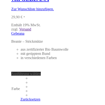
Zur Wunschliste hinzufügen.
29,90
€
*
Enthält 19% MwSt.
zzgl.
Versand
Gebeana
Beanie – Strickmütze
aus zertifizierter Bio Baumwolle
mit geripptem Bund
in verschiedenen Farben
Dieses
Ausführung wählen
Produkt
weist
mehrere
Farbe
Varianten
auf.
Die
Zurücksetzen
Optionen