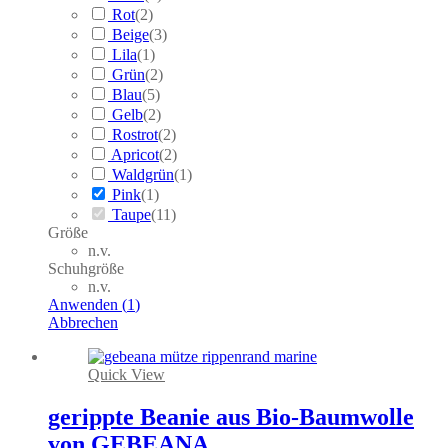
Rot
(
2
)
Beige
(
3
)
Lila
(
1
)
Grün
(
2
)
Blau
(
5
)
Gelb
(
2
)
Rostrot
(
2
)
Apricot
(
2
)
Waldgrün
(
1
)
Pink
(
1
)
Taupe
(
11
)
Größe
n.v.
Schuhgröße
n.v.
Anwenden
(
1
)
Abbrechen
Quick View
gerippte Beanie aus Bio-Baumwolle
von GEBEANA