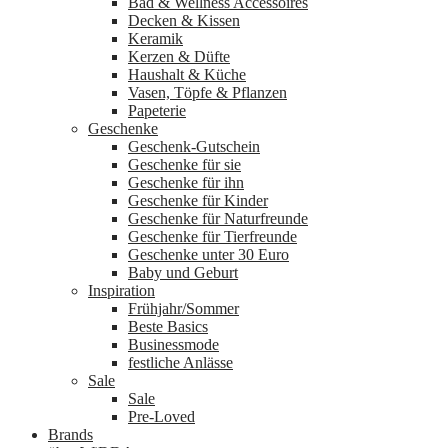
Bad & Wellness Accessoires
Decken & Kissen
Keramik
Kerzen & Düfte
Haushalt & Küche
Vasen, Töpfe & Pflanzen
Papeterie
Geschenke
Geschenk-Gutschein
Geschenke für sie
Geschenke für ihn
Geschenke für Kinder
Geschenke für Naturfreunde
Geschenke für Tierfreunde
Geschenke unter 30 Euro
Baby und Geburt
Inspiration
Frühjahr/Sommer
Beste Basics
Businessmode
festliche Anlässe
Sale
Sale
Pre-Loved
Brands