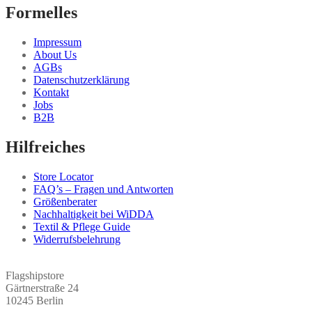
können
Formelles
auf
der
Impressum
Produktseite
About Us
gewählt
AGBs
werden
Datenschutzerklärung
Kontakt
Jobs
B2B
Hilfreiches
Store Locator
FAQ’s – Fragen und Antworten
Größenberater
Nachhaltigkeit bei WiDDA
Textil & Pflege Guide
Widerrufsbelehrung
Flagshipstore
Gärtnerstraße 24
10245 Berlin