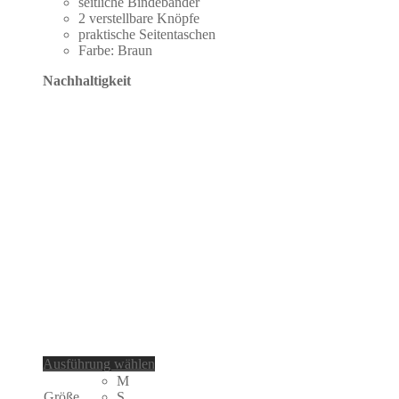
seitliche Bindebänder
2 verstellbare Knöpfe
praktische Seitentaschen
Farbe: Braun
Nachhaltigkeit
Dieses
Ausführung wählen
Produkt
M
weist
Größe
S