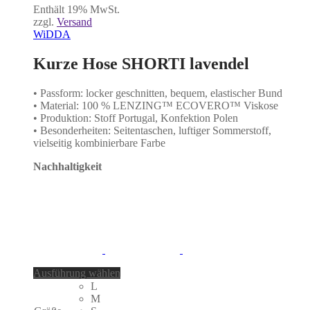
Enthält 19% MwSt.
zzgl.
Versand
WiDDA
Kurze Hose SHORTI lavendel
• Passform: locker geschnitten, bequem, elastischer Bund
• Material: 100 % LENZING™ ECOVERO™ Viskose
• Produktion: Stoff Portugal, Konfektion Polen
• Besonderheiten: Seitentaschen, luftiger Sommerstoff,
vielseitig kombinierbare Farbe
Nachhaltigkeit
Dieses
Ausführung wählen
Produkt
L
weist
M
mehrere