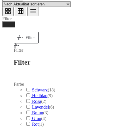
Filter
Ferig
Filter
Filter
Filter
Farbe
Schwarz
(
18
)
Hellblau
(
9
)
Rosa
(
2
)
Lavendel
(
6
)
Braun
(
3
)
Grau
(
4
)
Rot
(
1
)