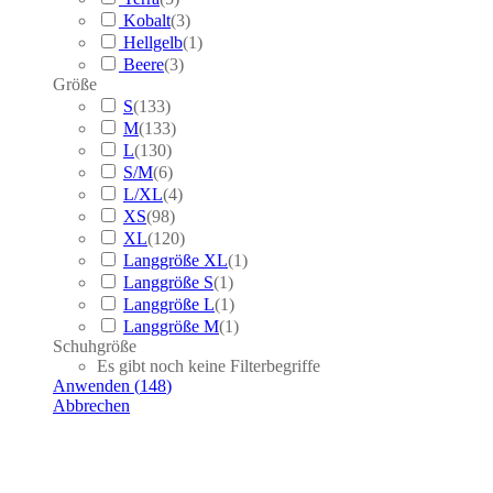
Kobalt
(
3
)
Hellgelb
(
1
)
Beere
(
3
)
Größe
S
(
133
)
M
(
133
)
L
(
130
)
S/M
(
6
)
L/XL
(
4
)
XS
(
98
)
XL
(
120
)
Langgröße XL
(
1
)
Langgröße S
(
1
)
Langgröße L
(
1
)
Langgröße M
(
1
)
Schuhgröße
Es gibt noch keine Filterbegriffe
Anwenden
(
148
)
Abbrechen