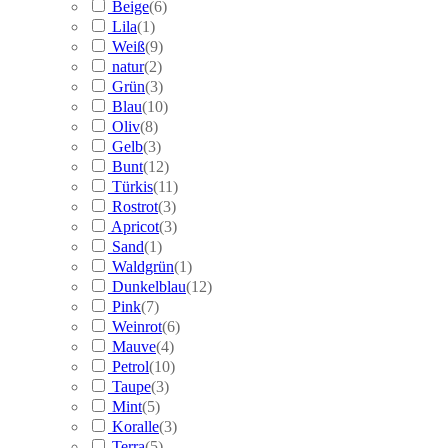
Beige
(
6
)
Lila
(
1
)
Weiß
(
9
)
natur
(
2
)
Grün
(
3
)
Blau
(
10
)
Oliv
(
8
)
Gelb
(
3
)
Bunt
(
12
)
Türkis
(
11
)
Rostrot
(
3
)
Apricot
(
3
)
Sand
(
1
)
Waldgrün
(
1
)
Dunkelblau
(
12
)
Pink
(
7
)
Weinrot
(
6
)
Mauve
(
4
)
Petrol
(
10
)
Taupe
(
3
)
Mint
(
5
)
Koralle
(
3
)
Terra
(
5
)