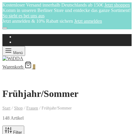
Kostenloser Versand innerhalb Deutschlands ab 150€
Jetzt shoppen
Komm in unseren Berliner Store und entdecke das ganze Sortiment!
So sieht es bei uns aus
Jetzt anmelden & 10% Rabatt sichern
Jetzt anmelden
Menü
Warenkorb
0
Frühjahr/Sommer
Start
/
Shop
/
Frauen
/
Frühjahr/Sommer
148 Artikel
Filter