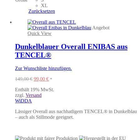
Varianten
XL
auf.
Zurücksetzen
Die
Optionen
können
Angebot
auf
Quick View
der
Produktseite
Dunkelblauer Overall ENIBAS aus
gewählt
TENCEL®
werden
Zur Wunschliste hinzufügen.
Ursprünglicher
Aktueller
149,00
€
99,00
€
*
Preis
Preis
Enthält 19% MwSt.
war:
ist:
zzgl.
Versand
149,00 €
99,00 €.
WiDDA
Lässiger Overall aus nachhatligem
TENCEL® in Dunkelblau
–
auch als Stillmode geeignet.