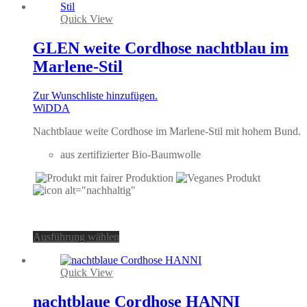
Optionen
können
Quick View
auf
der
GLEN weite Cordhose nachtblau im
Produktseite
Marlene-Stil
gewählt
werden
Zur Wunschliste hinzufügen.
WiDDA
Nachtblaue weite Cordhose im Marlene-Stil mit hohem Bund.
aus zertifizierter Bio-Baumwolle
Dieses
Ausführung wählen
Produkt
weist
Quick View
mehrere
Varianten
auf.
nachtblaue Cordhose HANNI