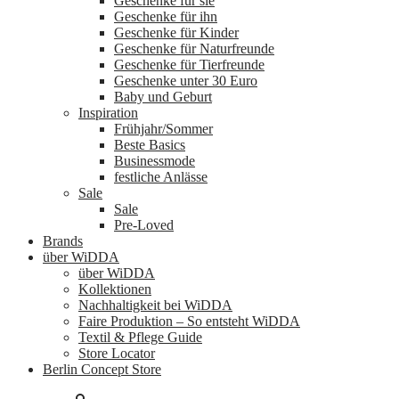
Geschenke für sie
Geschenke für ihn
Geschenke für Kinder
Geschenke für Naturfreunde
Geschenke für Tierfreunde
Geschenke unter 30 Euro
Baby und Geburt
Inspiration
Frühjahr/Sommer
Beste Basics
Businessmode
festliche Anlässe
Sale
Sale
Pre-Loved
Brands
über WiDDA
über WiDDA
Kollektionen
Nachhaltigkeit bei WiDDA
Faire Produktion – So entsteht WiDDA
Textil & Pflege Guide
Store Locator
Berlin Concept Store