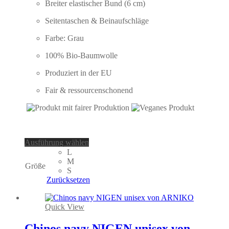
Breiter elastischer Bund (6 cm)
Seitentaschen & Beinaufschläge
Farbe: Grau
100% Bio-Baumwolle
Produziert in der EU
Fair & ressourcenschonend
Dieses
Ausführung wählen
Produkt
L
weist
M
Größe
mehrere
S
Varianten
Zurücksetzen
auf.
Die
Optionen
Quick View
können
auf
Chinos navy NIGEN unisex von