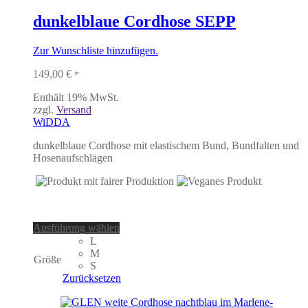
können
auf
dunkelblaue Cordhose SEPP
der
Produktseite
Zur Wunschliste hinzufügen.
gewählt
werden
149,00
€
*
Enthält 19% MwSt.
zzgl.
Versand
WiDDA
dunkelblaue Cordhose mit elastischem Bund, Bundfalten und
Hosenaufschlägen
Dieses
Ausführung wählen
Produkt
L
weist
M
Größe
mehrere
S
Varianten
Zurücksetzen
auf.
Die