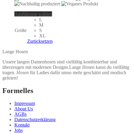
Dieses
Ausführung wählen
Produkt
L
weist
M
mehrere
Größe
S
Varianten
XL
auf.
Zurücksetzen
Die
Optionen
Lange Hosen
können
Unsere langen Damenhosen sind vielfältig kombinierbar und
auf
überzeugen mit modernen Designs.Lange Hosen kanst du vielfältig
der
tragen.
Hosen
für Ladies dafür umso mehr geschätzt und modisch
Produktseite
gefeiert!
gewählt
werden
Formelles
Impressum
About Us
AGBs
Datenschutzerklärung
Kontakt
Jobs