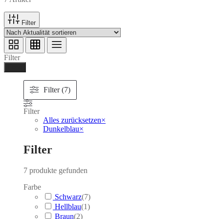
Filter
Filter
Ferig
Filter (7)
Filter
Alles zurücksetzen
×
Dunkelblau
×
Filter
7
produkte gefunden
Farbe
Schwarz
(
7
)
Hellblau
(
1
)
Braun
(
2
)