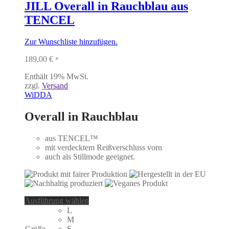
auf
JILL Overall in Rauchblau aus
der
TENCEL
Produktseite
gewählt
werden
Zur Wunschliste hinzufügen.
189,00
€
*
Enthält 19% MwSt.
zzgl.
Versand
WiDDA
Overall in Rauchblau
aus TENCEL™
mit verdecktem Reißverschluss vorn
auch als Stillmode geeignet.
Dieses
Ausführung wählen
Produkt
L
weist
M
mehrere
Größe
S