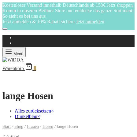
Kostenloser Versand innerhalb Deutschlands ab 150€
Jetzt shoppen
Komm in unseren Berliner Store und entdecke das ganze Sortiment!
So sieht es bei uns aus
Jetzt anmelden & 10% Rabatt sichern
Jetzt anmelden
Menü
Warenkorb
0
lange Hosen
Alles zurücksetzen
×
Dunkelblau
×
Start
/
Shop
/
Frauen
/
Hosen
/
lange Hosen
7 Artikel