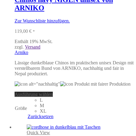
der
ARNIKO
Produktseite
gewählt
werden
Zur Wunschliste hinzufügen.
119,00
€
*
Enthält 19% MwSt.
zzgl.
Versand
Arniko
Lässige dunkelblaue Chinos im praktischen unisex Design mit
verstellbarem Bund von ARNIKO, nachhaltig und fair in
Nepal produziert.
Dieses
Ausführung wählen
Produkt
L
weist
M
Größe
mehrere
XL
Varianten
Zurücksetzen
auf.
Die
Optionen
Quick View