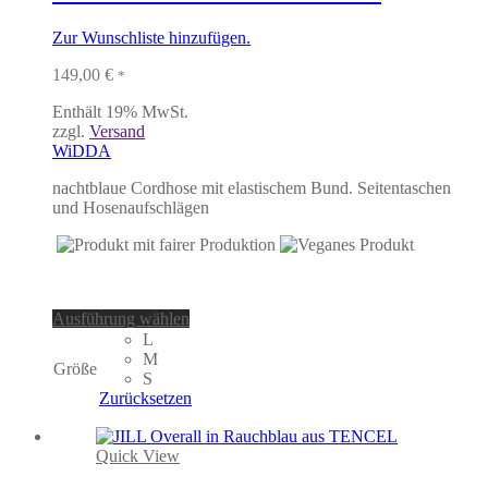
Die
Optionen
Zur Wunschliste hinzufügen.
können
auf
149,00
€
*
der
Produktseite
Enthält 19% MwSt.
gewählt
zzgl.
Versand
werden
WiDDA
nachtblaue Cordhose mit elastischem Bund. Seitentaschen
und Hosenaufschlägen
Dieses
Ausführung wählen
Produkt
L
weist
M
Größe
mehrere
S
Varianten
Zurücksetzen
auf.
Die
Optionen
Quick View
können