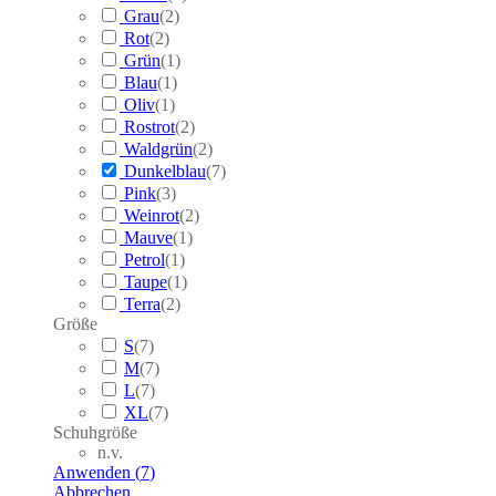
Grau
(
2
)
Rot
(
2
)
Grün
(
1
)
Blau
(
1
)
Oliv
(
1
)
Rostrot
(
2
)
Waldgrün
(
2
)
Dunkelblau
(
7
)
Pink
(
3
)
Weinrot
(
2
)
Mauve
(
1
)
Petrol
(
1
)
Taupe
(
1
)
Terra
(
2
)
Größe
S
(
7
)
M
(
7
)
L
(
7
)
XL
(
7
)
Schuhgröße
n.v.
Anwenden
(
7
)
Abbrechen