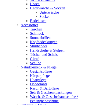
Hosen
Unterwäsche & Socken
Unterwäsche
Socken
Badehosen
Accessoires
Taschen
Schmuck
Sonnenbrillen
Kopfbedeckungen
Stirnbänder
Handschuhe & Stulpen
Tücher und Schals
Gürtel
Schuhe
Naturkosmetik & Pflege
Gesichtspflege
Körperpflege
Haarpflege
Deodorants
Rasur & Bartpflege
Sets & Geschenkpackungen
Wasch‑ & Gesichtshandschuhe /
Peelinghandschuhe