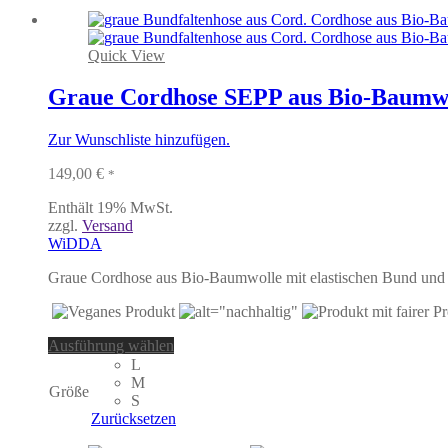
auf.
Die
Optionen
können
Quick View
auf
der
Graue Cordhose SEPP aus Bio-Baumw
Produktseite
gewählt
Zur Wunschliste hinzufügen.
werden
149,00
€
*
Enthält 19% MwSt.
zzgl.
Versand
WiDDA
Graue Cordhose aus Bio-Baumwolle mit elastischen Bund und 
Dieses
Ausführung wählen
Produkt
L
weist
M
Größe
mehrere
S
Varianten
Zurücksetzen
auf.