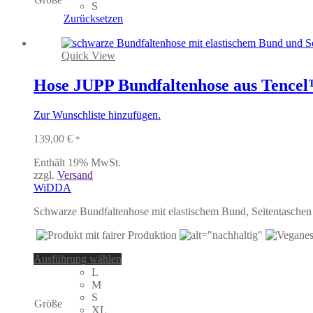
mehrere
S
Varianten
Zurücksetzen
auf.
Die
Optionen
Quick View
können
auf
Hose JUPP Bundfaltenhose aus Tencel
der
Produktseite
Zur Wunschliste hinzufügen.
gewählt
werden
139,00
€
*
Enthält 19% MwSt.
zzgl.
Versand
WiDDA
Schwarze Bundfaltenhose mit elastischem Bund, Seitentasche
Dieses
Ausführung wählen
Produkt
L
weist
M
mehrere
S
Größe
Varianten
XL