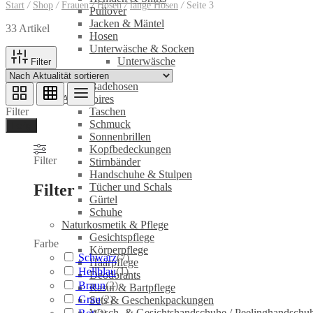
Start
/
Shop
/
Frauen
/
Hosen
/
lange Hosen
/
Seite 3
Pullover
Jacken & Mäntel
33 Artikel
Hosen
Unterwäsche & Socken
Unterwäsche
Filter
Socken
Badehosen
Accessoires
Filter
Taschen
Schmuck
Ferig
Sonnenbrillen
Kopfbedeckungen
Filter
Stirnbänder
Handschuhe & Stulpen
Filter
Tücher und Schals
Gürtel
Schuhe
Naturkosmetik & Pflege
Gesichtspflege
Farbe
Körperpflege
Schwarz
(
7
)
Haarpflege
Hellblau
(
1
)
Deodorants
Braun
(
2
)
Rasur & Bartpflege
Grau
(
2
)
Sets & Geschenkpackungen
Wasch‑ & Gesichtshandschuhe / Peelinghandschu