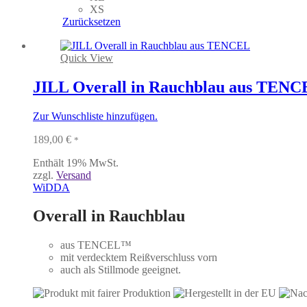
auf.
XS
Die
Zurücksetzen
Optionen
können
auf
Quick View
der
Produktseite
JILL Overall in Rauchblau aus TEN
gewählt
werden
Zur Wunschliste hinzufügen.
189,00
€
*
Enthält 19% MwSt.
zzgl.
Versand
WiDDA
Overall in Rauchblau
aus TENCEL™
mit verdecktem Reißverschluss vorn
auch als Stillmode geeignet.