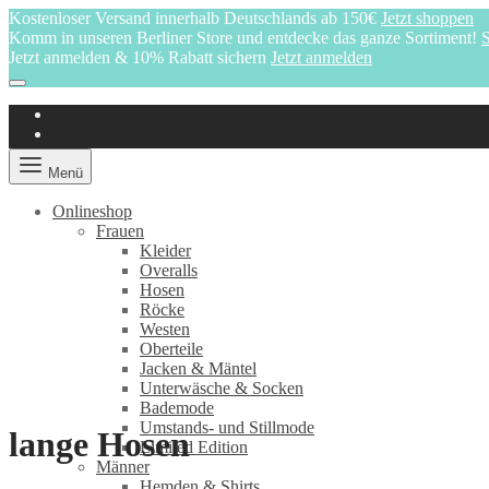
Kostenloser Versand innerhalb Deutschlands ab 150€
Jetzt shoppen
Komm in unseren Berliner Store und entdecke das ganze Sortiment!
S
Jetzt anmelden & 10% Rabatt sichern
Jetzt anmelden
Menü
Onlineshop
Frauen
Kleider
Overalls
Hosen
Röcke
Westen
Oberteile
Jacken & Mäntel
Unterwäsche & Socken
Bademode
Umstands- und Stillmode
lange Hosen
Limited Edition
Männer
Hemden & Shirts