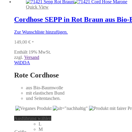
Die
Optionen
Quick View
können
auf
Cordhose SEPP in Rot Braun aus Bio
der
Produktseite
Zur Wunschliste hinzufügen.
gewählt
werden
149,00
€
*
Enthält 19% MwSt.
zzgl.
Versand
WiDDA
Rote Cordhose
aus Bio-Baumwolle
mit elastischen Bund
und Seitentaschen.
Dieses
Ausführung wählen
Produkt
L
weist
M
Größe