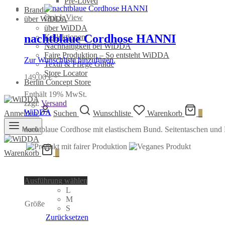
Pre-Loved
Brands
Quick View
über WiDDA
über WiDDA
nachtblaue Cordhose HANNI
Kollektionen
Nachhaltigkeit bei WiDDA
Faire Produktion – So entsteht WiDDA
Zur Wunschliste hinzufügen.
Textil & Pflege Guide
Store Locator
149,00
€
*
Berlin Concept Store
Enthält 19% MwSt.
zzgl.
Versand
WiDDA
Anmelden
Suchen
Wunschliste
Warenkorb
0
nachtblaue Cordhose mit elastischem Bund. Seitentaschen und
Menü
Warenkorb
0
Dieses
Ausführung wählen
Produkt
L
weist
M
Größe
mehrere
S
Varianten
Zurücksetzen