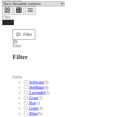
Filter
Ferig
Filter
Filter
Filter
Farbe
Schwarz
(
5
)
Hellblau
(
4
)
Lavendel
(
2
)
Grau
(
2
)
Rot
(
1
)
Grün
(
3
)
Blau
(
6
)