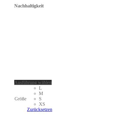
Nachhaltigkeit
Dieses
Ausführung wählen
Produkt
L
weist
M
mehrere
Größe
S
Varianten
XS
auf.
Zurücksetzen
Die
Optionen
können
auf