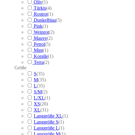
Oliv
(
1
)
Türkis
(
4
)
Rostrot
(
1
)
Dunkelblau
(
5
)
Pink
(
1
)
Weinrot
(
2
)
Mauve
(
2
)
Petrol
(
5
)
Mint
(
1
)
Koralle
(
1
)
Terra
(
2
)
Größe
S
(
35
)
M
(
35
)
L
(
35
)
S/M
(
2
)
L/XL
(
1
)
XS
(
20
)
XL
(
31
)
Langgröße XL
(
1
)
Langgröße S
(
1
)
Langgröße L
(
1
)
Langgröße M
(
1
)