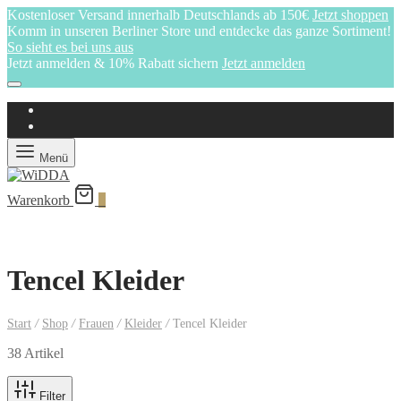
Kostenloser Versand innerhalb Deutschlands ab 150€
Jetzt shoppen
Komm in unseren Berliner Store und entdecke das ganze Sortiment!
So sieht es bei uns aus
Jetzt anmelden & 10% Rabatt sichern
Jetzt anmelden
Menü
Warenkorb
0
Tencel Kleider
Start
/
Shop
/
Frauen
/
Kleider
/
Tencel Kleider
38 Artikel
Filter