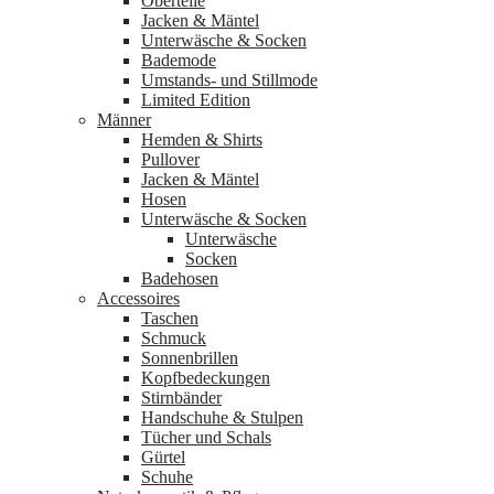
Oberteile
Jacken & Mäntel
Unterwäsche & Socken
Bademode
Umstands- und Stillmode
Limited Edition
Männer
Hemden & Shirts
Pullover
Jacken & Mäntel
Hosen
Unterwäsche & Socken
Unterwäsche
Socken
Badehosen
Accessoires
Taschen
Schmuck
Sonnenbrillen
Kopfbedeckungen
Stirnbänder
Handschuhe & Stulpen
Tücher und Schals
Gürtel
Schuhe