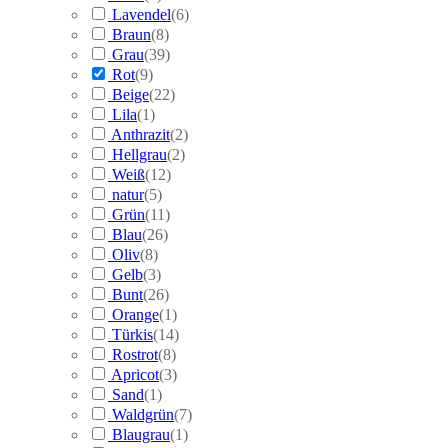
Lavendel
(
6
)
Braun
(
8
)
Grau
(
39
)
Rot
(
9
)
Beige
(
22
)
Lila
(
1
)
Anthrazit
(
2
)
Hellgrau
(
2
)
Weiß
(
12
)
natur
(
5
)
Grün
(
11
)
Blau
(
26
)
Oliv
(
8
)
Gelb
(
3
)
Bunt
(
26
)
Orange
(
1
)
Türkis
(
14
)
Rostrot
(
8
)
Apricot
(
3
)
Sand
(
1
)
Waldgrün
(
7
)
Blaugrau
(
1
)