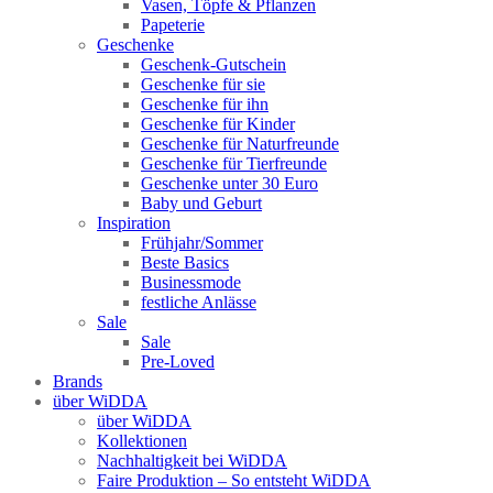
Vasen, Töpfe & Pflanzen
Papeterie
Geschenke
Geschenk-Gutschein
Geschenke für sie
Geschenke für ihn
Geschenke für Kinder
Geschenke für Naturfreunde
Geschenke für Tierfreunde
Geschenke unter 30 Euro
Baby und Geburt
Inspiration
Frühjahr/Sommer
Beste Basics
Businessmode
festliche Anlässe
Sale
Sale
Pre-Loved
Brands
über WiDDA
über WiDDA
Kollektionen
Nachhaltigkeit bei WiDDA
Faire Produktion – So entsteht WiDDA