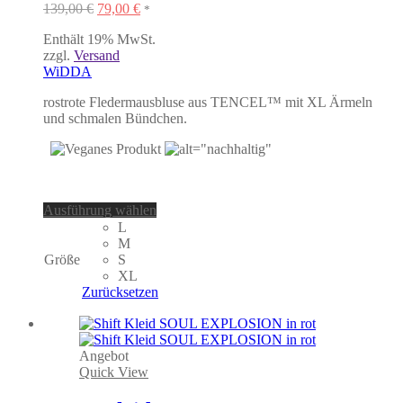
Ursprünglicher
Aktueller
139,00
€
79,00
€
*
Preis
Preis
Enthält 19% MwSt.
war:
ist:
zzgl.
Versand
139,00 €
79,00 €.
WiDDA
rostrote Fledermausbluse aus TENCEL™ mit XL Ärmeln
und schmalen Bündchen.
Dieses
Ausführung wählen
Produkt
L
weist
M
mehrere
Größe
S
Varianten
XL
auf.
Zurücksetzen
Die
Optionen
können
auf
Angebot
der
Quick View
Produktseite