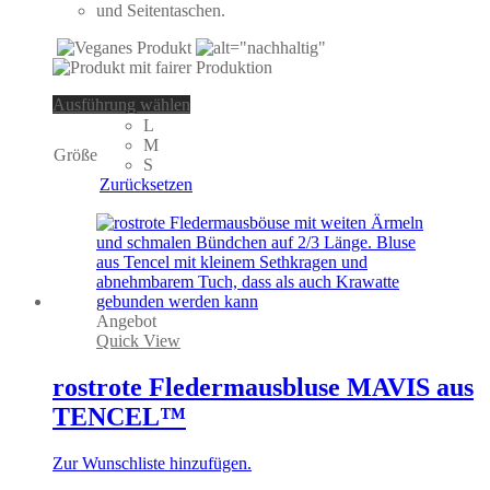
und Seitentaschen.
Dieses
Ausführung wählen
Produkt
L
weist
M
Größe
mehrere
S
Varianten
Zurücksetzen
auf.
Die
Optionen
können
auf
der
Produktseite
Angebot
gewählt
Quick View
werden
rostrote Fledermausbluse MAVIS aus
TENCEL™
Zur Wunschliste hinzufügen.