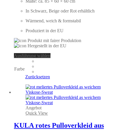
Maße: ca. 85 × 60 × 60 cm
In Schwarz, Beige oder Rot erhältlich
Wärmend, weich & formstabil
Produziert in der EU
Dieses
Ausführung wählen
Produkt
weist
Farbe
mehrere
Varianten
Zurücksetzen
auf.
Die
Optionen
können
auf
der
Angebot
Produktseite
Quick View
gewählt
werden
KULA rotes Pulloverkleid aus