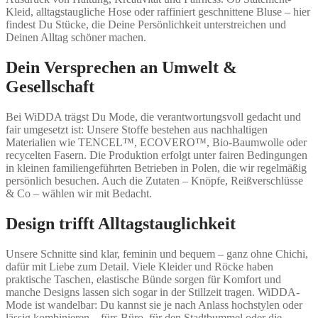
Kleid, alltagstaugliche Hose oder raffiniert geschnittene Bluse – hier
findest Du Stücke, die Deine Persönlichkeit unterstreichen und
Deinen Alltag schöner machen.
Dein Versprechen an Umwelt &
Gesellschaft
Bei WiDDA trägst Du Mode, die verantwortungsvoll gedacht und
fair umgesetzt ist: Unsere Stoffe bestehen aus nachhaltigen
Materialien wie TENCEL™, ECOVERO™, Bio-Baumwolle oder
recycelten Fasern. Die Produktion erfolgt unter fairen Bedingungen
in kleinen familiengeführten Betrieben in Polen, die wir regelmäßig
persönlich besuchen. Auch die Zutaten – Knöpfe, Reißverschlüsse
& Co – wählen wir mit Bedacht.
Design trifft Alltagstauglichkeit
Unsere Schnitte sind klar, feminin und bequem – ganz ohne Chichi,
dafür mit Liebe zum Detail. Viele Kleider und Röcke haben
praktische Taschen, elastische Bünde sorgen für Komfort und
manche Designs lassen sich sogar in der Stillzeit tragen. WiDDA-
Mode ist wandelbar: Du kannst sie je nach Anlass hochstylen oder
lässig kombinieren – fürs Büro, für den Stadtbummel oder die