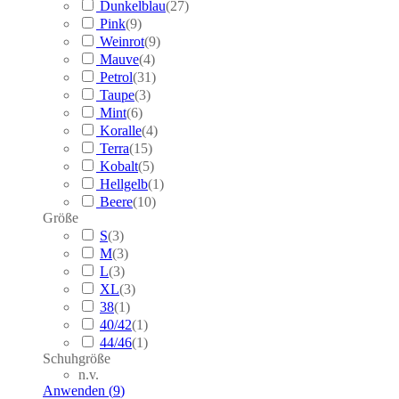
Dunkelblau
(
27
)
Pink
(
9
)
Weinrot
(
9
)
Mauve
(
4
)
Petrol
(
31
)
Taupe
(
3
)
Mint
(
6
)
Koralle
(
4
)
Terra
(
15
)
Kobalt
(
5
)
Hellgelb
(
1
)
Beere
(
10
)
Größe
S
(
3
)
M
(
3
)
L
(
3
)
XL
(
3
)
38
(
1
)
40/42
(
1
)
44/46
(
1
)
Schuhgröße
n.v.
Anwenden
(
9
)