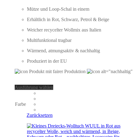
Mütze und Loop-Schal in einem
Erhältlich in Rot, Schwarz, Petrol & Beige
Weicher recycelter Wollmix aus Italien
Multifunktional tragbar
Wärmend, atmungsaktiv & nachhaltig
Produziert in der EU
Dieses
Ausführung wählen
Produkt
weist
mehrere
Farbe
Varianten
auf.
Zurücksetzen
Die
Optionen
können
auf