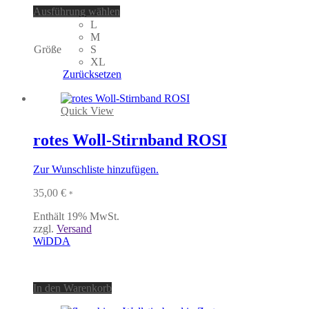
Dieses
Ausführung wählen
Produkt
L
weist
M
mehrere
Größe
S
Varianten
XL
auf.
Zurücksetzen
Die
Optionen
können
Quick View
auf
der
rotes Woll-Stirnband ROSI
Produktseite
gewählt
Zur Wunschliste hinzufügen.
werden
35,00
€
*
Enthält 19% MwSt.
zzgl.
Versand
WiDDA
In den Warenkorb