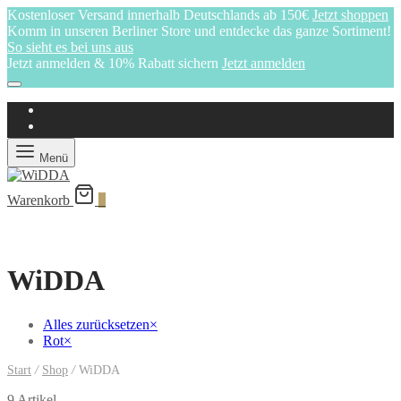
Kostenloser Versand innerhalb Deutschlands ab 150€
Jetzt shoppen
Komm in unseren Berliner Store und entdecke das ganze Sortiment!
So sieht es bei uns aus
Jetzt anmelden & 10% Rabatt sichern
Jetzt anmelden
Menü
Warenkorb
0
WiDDA
Alles zurücksetzen
×
Rot
×
Start
/
Shop
/
WiDDA
9 Artikel