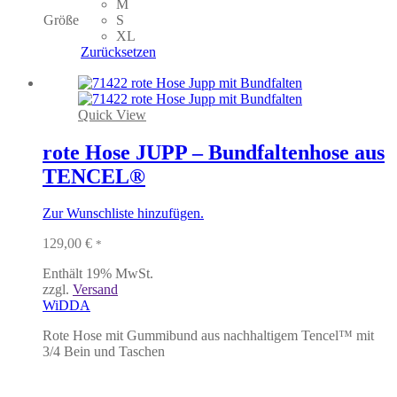
weist
M
mehrere
Größe
S
Varianten
XL
auf.
Zurücksetzen
Die
Optionen
können
auf
Quick View
der
Produktseite
rote Hose JUPP – Bundfaltenhose aus
gewählt
TENCEL®
werden
Zur Wunschliste hinzufügen.
129,00
€
*
Enthält 19% MwSt.
zzgl.
Versand
WiDDA
Rote Hose mit Gummibund aus nachhaltigem Tencel
™ mit
3/4 Bein und Taschen