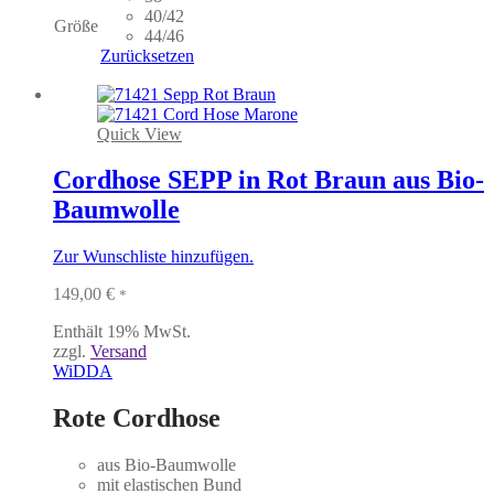
weist
40/42
Größe
mehrere
44/46
Varianten
Zurücksetzen
auf.
Die
Optionen
können
Quick View
auf
der
Cordhose SEPP in Rot Braun aus Bio-
Produktseite
Baumwolle
gewählt
werden
Zur Wunschliste hinzufügen.
149,00
€
*
Enthält 19% MwSt.
zzgl.
Versand
WiDDA
Rote Cordhose
aus Bio-Baumwolle
mit elastischen Bund