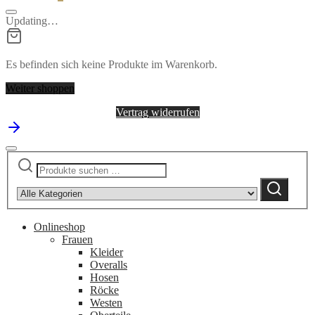
Updating…
Es befinden sich keine Produkte im Warenkorb.
Weiter shoppen
Vertrag widerrufen
Suchen
Narrow
nach:
by
Suchen
category:
Onlineshop
Frauen
Kleider
Overalls
Hosen
Röcke
Westen