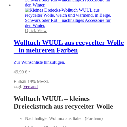
der
Produktseite
gewählt
werden
Quick View
Wolltuch WUUL aus recycelter Wolle
– in mehreren Farben
Zur Wunschliste hinzufügen.
49,90
€
*
Enthält 19% MwSt.
zzgl.
Versand
Wolltuch WUUL – kleines
Dreieckstuch aus recycelter Wolle
Nachhaltiger Wollmix aus Italien (Fordiani)