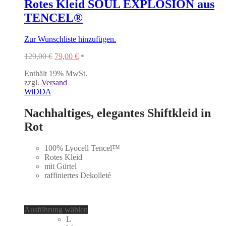
gewählt
Rotes Kleid SOUL EXPLOSION aus
werden
TENCEL®
Zur Wunschliste hinzufügen.
Ursprünglicher
Aktueller
129,00
€
79,00
€
*
Preis
Preis
Enthält 19% MwSt.
war:
ist:
zzgl.
Versand
129,00 €
79,00 €.
WiDDA
Nachhaltiges, elegantes Shiftkleid in
Rot
100% Lyocell Tencel
™
Rotes Kleid
mit Gürtel
raffiniertes Dekolleté
Dieses
Ausführung wählen
Produkt
L