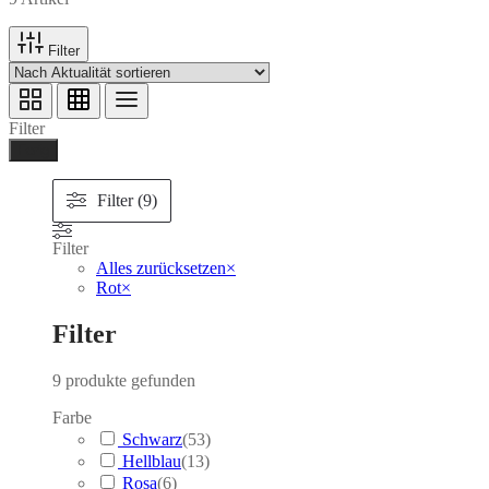
Filter
Filter
Ferig
Filter (9)
Filter
Alles zurücksetzen
×
Rot
×
Filter
9
produkte gefunden
Farbe
Schwarz
(
53
)
Hellblau
(
13
)
Rosa
(
6
)