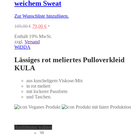
weichem Sweat
Zur Wunschliste hinzufügen.
Ursprünglicher
Aktueller
109,00
€
79,00
€
*
Preis
Preis
Enthält 19% MwSt.
war:
ist:
zzgl.
Versand
109,00 €
79,00 €.
WiDDA
Lässiges rot meliertes Pulloverkleid
KULA
aus kuscheligem Viskose-Mix
in rot meliert
mit lockerer Passform
und Taschen.
Dieses
Ausführung wählen
Produkt
38