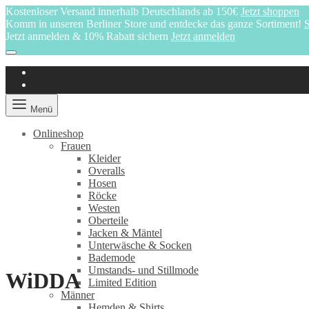
Kostenloser Versand innerhalb Deutschlands ab 150€
Jetzt shoppen
Komm in unseren Berliner Store und entdecke das ganze Sortiment!
S
Jetzt anmelden & 10% Rabatt sichern
Jetzt anmelden
Menü
Onlineshop
Frauen
Kleider
Overalls
Hosen
Röcke
Westen
Oberteile
Jacken & Mäntel
Unterwäsche & Socken
Bademode
Umstands- und Stillmode
WiDDA
Limited Edition
Männer
Hemden & Shirts