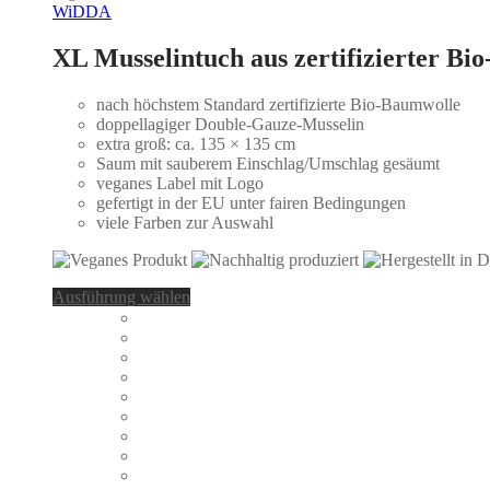
WiDDA
XL Musselintuch aus zertifizierter Bi
nach höchstem Standard zertifizierte Bio-Baumwolle
doppellagiger Double-Gauze-Musselin
extra groß: ca. 135 × 135 cm
Saum mit sauberem Einschlag/Umschlag gesäumt
veganes Label mit Logo
gefertigt in der EU unter fairen Bedingungen
viele Farben zur Auswahl
Dieses
Ausführung wählen
Produkt
weist
mehrere
Varianten
auf.
Die
Optionen
können
auf