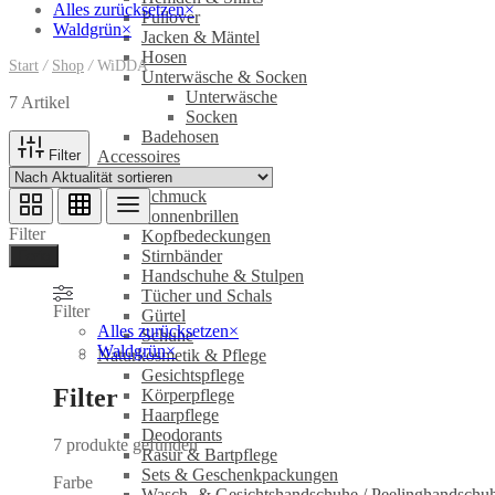
Alles zurücksetzen
×
Pullover
Waldgrün
×
Jacken & Mäntel
Hosen
Start
/
Shop
/
WiDDA
Unterwäsche & Socken
Unterwäsche
7 Artikel
Socken
Badehosen
Filter
Accessoires
Taschen
Schmuck
Sonnenbrillen
Filter
Kopfbedeckungen
Stirnbänder
Ferig
Handschuhe & Stulpen
Tücher und Schals
Filter
Gürtel
Alles zurücksetzen
×
Schuhe
Waldgrün
×
Naturkosmetik & Pflege
Gesichtspflege
Filter
Körperpflege
Haarpflege
Deodorants
7
produkte gefunden
Rasur & Bartpflege
Sets & Geschenkpackungen
Farbe
Wasch‑ & Gesichtshandschuhe / Peelinghandschu