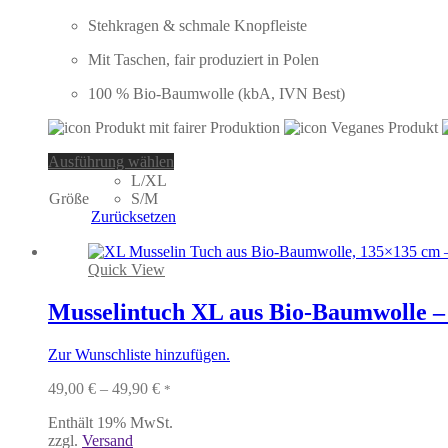
Stehkragen & schmale Knopfleiste
Mit Taschen, fair produziert in Polen
100 % Bio-Baumwolle (kbA, IVN Best)
Dieses
Ausführung wählen
Produkt
L/XL
weist
Größe
S/M
mehrere
Zurücksetzen
Varianten
auf.
Die
Quick View
Optionen
können
Musselintuch XL aus Bio-Baumwolle – l
auf
der
Zur Wunschliste hinzufügen.
Produktseite
gewählt
Preisspanne:
49,00
€
–
49,90
€
*
werden
49,00 €
Enthält 19% MwSt.
bis
zzgl.
Versand
49,90 €