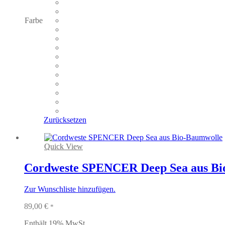
der
Produktseite
gewählt
Farbe
werden
Zurücksetzen
Quick View
Cordweste SPENCER Deep Sea aus Bi
Zur Wunschliste hinzufügen.
89,00
€
*
Enthält 19% MwSt.