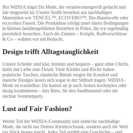
Bei WiDDA trägst Du Mode, die verantwortungsvoll gedacht und
fair umgesetzt ist: Unsere Stoffe bestehen aus nachhaltigen
Materialien wie TENCEL™, ECOVERO™, Bio-Baumwolle oder
recycelten Fasern. Die Produktion erfolgt unter fairen Bedingungen
in kleinen familiengeführten Betrieben in Polen, die wir regelmäßig
persönlich besuchen. Auch die Zutaten – Knöpfe, Reißverschlüsse
& Co – wählen wir mit Bedacht.
Design trifft Alltagstauglichkeit
Unsere Schnitte sind klar, feminin und bequem – ganz ohne Chichi,
dafür mit Liebe zum Detail. Viele Kleider und Röcke haben
praktische Taschen, elastische Bünde sorgen für Komfort und
manche Designs lassen sich sogar in der Stillzeit tragen. WiDDA-
Mode ist wandelbar: Du kannst sie je nach Anlass hochstylen oder
lässig kombinieren – fürs Büro, für den Stadtbummel oder die
nächste Sommerparty.
Lust auf Fair Fashion?
Werde Teil der WiDDA-Community und entdecke nachhaltige
Mode, die nicht nur Deinen Kleiderschrank, sondern auch die Welt
ein Stück besser macht. Jedes Teil erzählt eine Geschichte – und