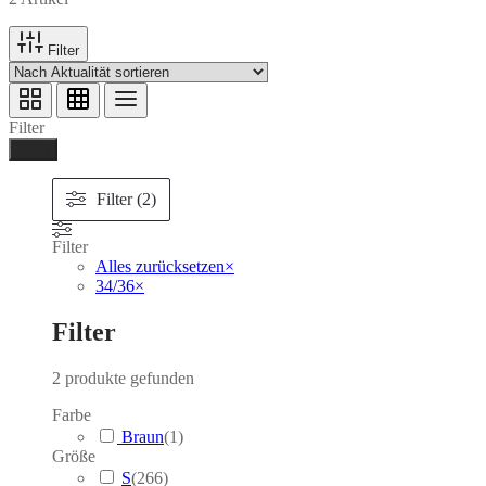
Filter
Filter
Ferig
Filter (2)
Filter
Alles zurücksetzen
×
34/36
×
Filter
2
produkte gefunden
Farbe
Braun
(
1
)
Größe
S
(
266
)