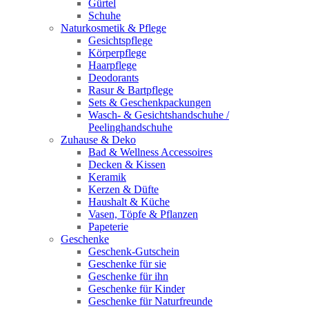
Gürtel
Schuhe
Naturkosmetik & Pflege
Gesichtspflege
Körperpflege
Haarpflege
Deodorants
Rasur & Bartpflege
Sets & Geschenkpackungen
Wasch‑ & Gesichtshandschuhe /
Peelinghandschuhe
Zuhause & Deko
Bad & Wellness Accessoires
Decken & Kissen
Keramik
Kerzen & Düfte
Haushalt & Küche
Vasen, Töpfe & Pflanzen
Papeterie
Geschenke
Geschenk-Gutschein
Geschenke für sie
Geschenke für ihn
Geschenke für Kinder
Geschenke für Naturfreunde