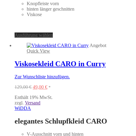
Knopfleiste vorn
hinten länger geschnitten
Viskose
Dieses
Ausführung wählen
Produkt
Angebot
weist
Quick View
mehrere
Varianten
auf.
Viskosekleid CARO in Curry
Die
Optionen
Zur Wunschliste hinzufügen.
können
auf
Ursprünglicher
Aktueller
129,00
€
49,00
€
*
der
Preis
Preis
Produktseite
Enthält 19% MwSt.
war:
ist:
gewählt
zzgl.
Versand
129,00 €
49,00 €.
werden
WiDDA
elegantes Schlupfkleid CARO
V-Ausschnitt vorn und hinten