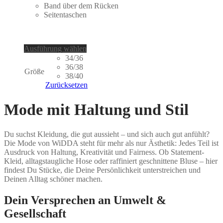
Band über dem Rücken
Seitentaschen
Dieses
Ausführung wählen
Produkt
34/36
weist
36/38
Größe
mehrere
38/40
Varianten
Zurücksetzen
auf.
Die
Mode mit Haltung und Stil
Optionen
können
auf
Du suchst Kleidung, die gut aussieht – und sich auch gut anfühlt?
der
Die Mode von WiDDA steht für mehr als nur Ästhetik: Jedes Teil ist
Produktseite
Ausdruck von Haltung, Kreativität und Fairness. Ob Statement-
gewählt
Kleid, alltagstaugliche Hose oder raffiniert geschnittene Bluse – hier
werden
findest Du Stücke, die Deine Persönlichkeit unterstreichen und
Deinen Alltag schöner machen.
Dein Versprechen an Umwelt &
Gesellschaft