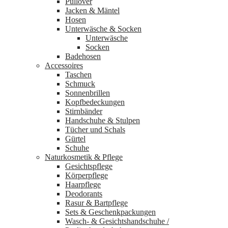
Pullover
Jacken & Mäntel
Hosen
Unterwäsche & Socken
Unterwäsche
Socken
Badehosen
Accessoires
Taschen
Schmuck
Sonnenbrillen
Kopfbedeckungen
Stirnbänder
Handschuhe & Stulpen
Tücher und Schals
Gürtel
Schuhe
Naturkosmetik & Pflege
Gesichtspflege
Körperpflege
Haarpflege
Deodorants
Rasur & Bartpflege
Sets & Geschenkpackungen
Wasch‑ & Gesichtshandschuhe /