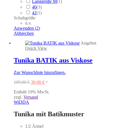
Langgröße M
(
1
)
40
(
3
)
42
(
1
)
Schuhgröße
n.v.
Anwenden
(
2
)
Abbrechen
Angebot
Quick View
Tunika BATIK aus Viskose
Zur Wunschliste hinzufügen.
Ursprünglicher
Aktueller
109,00
€
39,00
€
*
Preis
Preis
Enthält 19% MwSt.
war:
ist:
zzgl.
Versand
109,00 €
39,00 €.
WiDDA
Tunika mit Batikmuster
1/2 Ärmel