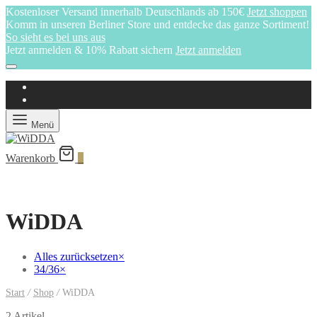
Kostenloser Versand innerhalb Deutschlands ab 150€
Jetzt shoppen
Komm in unseren Berliner Store und entdecke das ganze Sortiment!
So sieht es bei uns aus
Jetzt anmelden & 10% Rabatt sichern
Jetzt anmelden
Menü
Warenkorb
0
WiDDA
Alles zurücksetzen
×
34/36
×
Start
/
Shop
/
WiDDA
2 Artikel