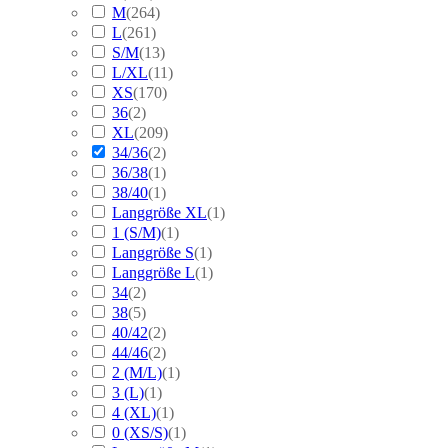
M
(
264
)
L
(
261
)
S/M
(
13
)
L/XL
(
11
)
XS
(
170
)
36
(
2
)
XL
(
209
)
34/36
(
2
)
36/38
(
1
)
38/40
(
1
)
Langgröße XL
(
1
)
1 (S/M)
(
1
)
Langgröße S
(
1
)
Langgröße L
(
1
)
34
(
2
)
38
(
5
)
40/42
(
2
)
44/46
(
2
)
2 (M/L)
(
1
)
3 (L)
(
1
)
4 (XL)
(
1
)
0 (XS/S)
(
1
)