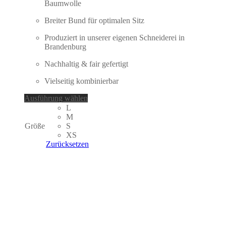
Baumwolle
Breiter Bund für optimalen Sitz
Produziert in unserer eigenen Schneiderei in
Brandenburg
Nachhaltig & fair gefertigt
Vielseitig kombinierbar
Dieses
Ausführung wählen
Produkt
L
weist
M
mehrere
Größe
S
Varianten
XS
auf.
Zurücksetzen
Die
Optionen
können
auf
der
Produktseite
gewählt
werden