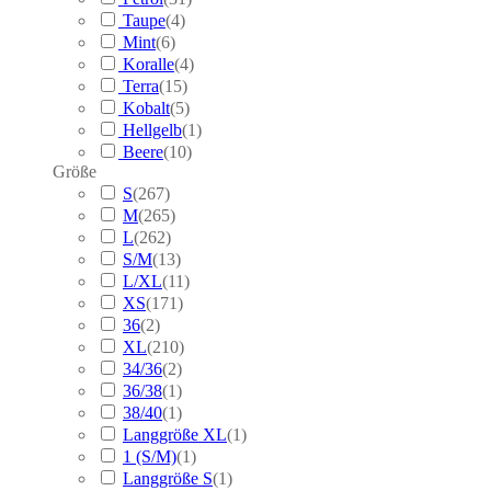
Taupe
(
4
)
Mint
(
6
)
Koralle
(
4
)
Terra
(
15
)
Kobalt
(
5
)
Hellgelb
(
1
)
Beere
(
10
)
Größe
S
(
267
)
M
(
265
)
L
(
262
)
S/M
(
13
)
L/XL
(
11
)
XS
(
171
)
36
(
2
)
XL
(
210
)
34/36
(
2
)
36/38
(
1
)
38/40
(
1
)
Langgröße XL
(
1
)
1 (S/M)
(
1
)
Langgröße S
(
1
)