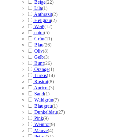
Beige
(
22
)
Lila
(
1
)
Anthrazit
(
2
)
Hellgrau
(
2
)
Weiß
(
12
)
natur
(
5
)
Grün
(
11
)
Blau
(
26
)
Oliv
(
8
)
Gelb
(
3
)
Bunt
(
26
)
Orange
(
1
)
Türkis
(
14
)
Rostrot
(
8
)
Apricot
(
3
)
Sand
(
1
)
Waldgrün
(
7
)
Blaugrau
(
1
)
Dunkelblau
(
27
)
Pink
(
9
)
Weinrot
(
9
)
Mauve
(
4
)
Petrol
(
31
)