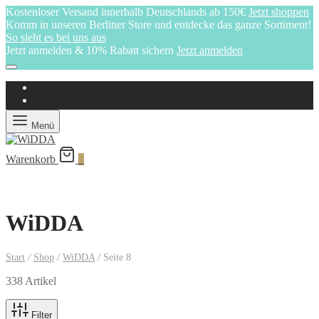
Kostenloser Versand innerhalb Deutschlands ab 150€
Jetzt shoppen
Komm in unseren Berliner Store und entdecke das ganze Sortiment!
So sieht es bei uns aus
Jetzt anmelden & 10% Rabatt sichern
Jetzt anmelden
Menü
Warenkorb
0
WiDDA
Start
/
Shop
/
WiDDA
/
Seite 8
338 Artikel
Filter