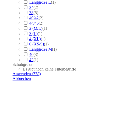
Langgröße L
(
1
)
34
(
2
)
38
(
5
)
40/42
(
2
)
44/46
(
2
)
2 (M/L)
(
1
)
3 (L)
(
1
)
4 (XL)
(
1
)
0 (XS/S)
(
1
)
Langgröße M
(
1
)
40
(
3
)
42
(
1
)
Schuhgröße
Es gibt noch keine Filterbegriffe
Anwenden
(
338
)
Abbrechen