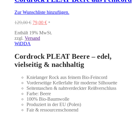
Zur Wunschliste hinzufügen.
Ursprünglicher
Aktueller
129,00
€
79,00
€
*
Preis
Preis
Enthält 19% MwSt.
war:
ist:
zzgl.
Versand
129,00 €
79,00 €.
WiDDA
Cordrock PLEAT Beere – edel,
vielseitig & nachhaltig
Knielanger Rock aus feinem Bio-Feincord
Vorderseitige Kellerfalte für moderne Silhouette
Seitentaschen & nahtverdeckter Reißverschluss
Farbe: Beere
100% Bio-Baumwolle
Produziert in der EU (Polen)
Fair & ressourcenschonend