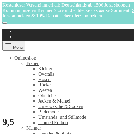
Kostenloser Versand innerhalb Deutschlands ab 150€
Jetzt shoppen
Komm in unseren Berliner Store und entdecke das ganze Sortiment!
S
Jetzt anmelden & 10% Rabatt sichern
Jetzt anmelden
Menü
Onlineshop
Frauen
Kleider
Overalls
Hosen
Röcke
Westen
Oberteile
Jacken & Mäntel
Unterwäsche & Socken
Bademode
Umstands- und Stillmode
9,5
Limited Edition
Männer
Hemden & Shirts