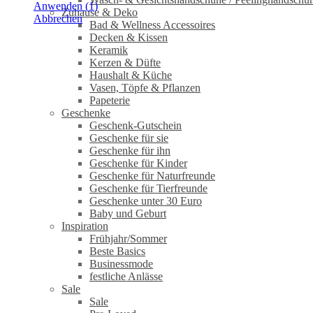
Anwenden
(
1
)
Zuhause & Deko
Abbrechen
Bad & Wellness Accessoires
Decken & Kissen
Keramik
Kerzen & Düfte
Haushalt & Küche
Vasen, Töpfe & Pflanzen
Papeterie
Geschenke
Geschenk-Gutschein
Geschenke für sie
Geschenke für ihn
Geschenke für Kinder
Geschenke für Naturfreunde
Geschenke für Tierfreunde
Geschenke unter 30 Euro
Baby und Geburt
Inspiration
Frühjahr/Sommer
Beste Basics
Businessmode
festliche Anlässe
Sale
Sale