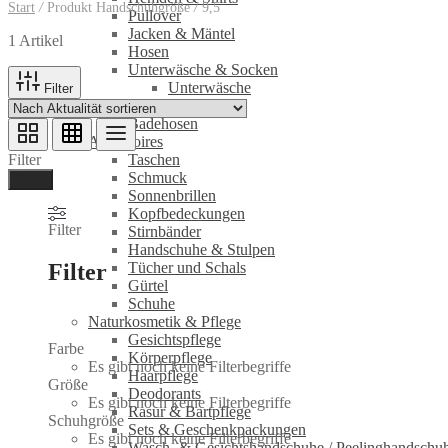
Start
/
Produkt Handschuhgröße
/
9,5
Pullover
Jacken & Mäntel
1 Artikel
Hosen
Unterwäsche & Socken
Unterwäsche
Filter
Socken
Badehosen
Accessoires
Filter
Taschen
Schmuck
Ferig
Sonnenbrillen
Kopfbedeckungen
Filter
Stirnbänder
Handschuhe & Stulpen
Filter
Tücher und Schals
Gürtel
Schuhe
Naturkosmetik & Pflege
Gesichtspflege
Farbe
Körperpflege
Es gibt noch keine Filterbegriffe
Haarpflege
Größe
Deodorants
Es gibt noch keine Filterbegriffe
Rasur & Bartpflege
Schuhgröße
Sets & Geschenkpackungen
Es gibt noch keine Filterbegriffe
Wasch‑ & Gesichtshandschuhe / Peelinghandschu