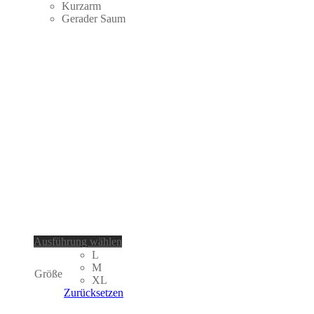
Kurzarm
Gerader Saum
Dieses
Ausführung wählen
Produkt
L
weist
M
Größe
mehrere
XL
Varianten
Zurücksetzen
auf.