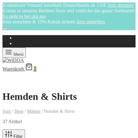
Kostenloser Versand innerhalb Deutschlands ab 150€
Jetzt shoppen
Komm in unseren Berliner Store und entdecke das ganze Sortiment!
So sieht es bei uns aus
Jetzt anmelden & 10% Rabatt sichern
Jetzt anmelden
Menü
Warenkorb
0
Hemden & Shirts
Start
/
Shop
/
Männer
/
Hemden & Shirts
37 Artikel
Filter