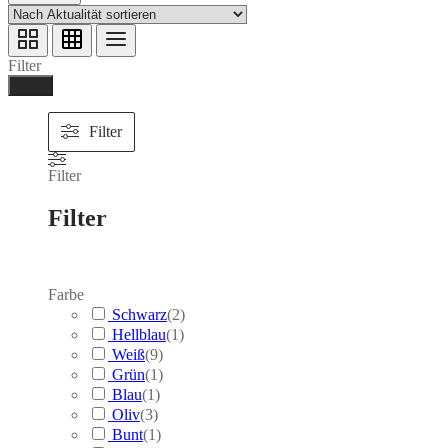
Filter
Ferig
Filter
Filter
Filter
Farbe
Schwarz
(
2
)
Hellblau
(
1
)
Weiß
(
9
)
Grün
(
1
)
Blau
(
1
)
Oliv
(
3
)
Bunt
(
1
)