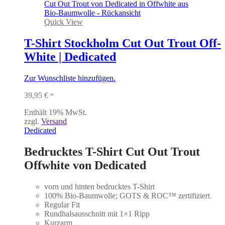
der
Produktseite
gewählt
Quick View
werden
T-Shirt Stockholm Cut Out Trout Off-
White | Dedicated
Zur Wunschliste hinzufügen.
39,95
€
*
Enthält 19% MwSt.
zzgl.
Versand
Dedicated
Bedrucktes T-Shirt Cut Out Trout
Offwhite von Dedicated
vorn und hinten bedrucktes T-Shirt
100% Bio-Baumwolle; GOTS & ROC™ zertifiziert
Regular Fit
Rundhalsausschnitt mit 1×1 Ripp
Kurzarm