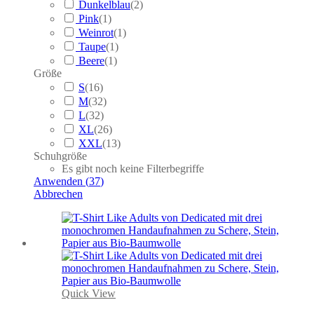
Dunkelblau
(
2
)
Pink
(
1
)
Weinrot
(
1
)
Taupe
(
1
)
Beere
(
1
)
Größe
S
(
16
)
M
(
32
)
L
(
32
)
XL
(
26
)
XXL
(
13
)
Schuhgröße
Es gibt noch keine Filterbegriffe
Anwenden
(
37
)
Abbrechen
Quick View