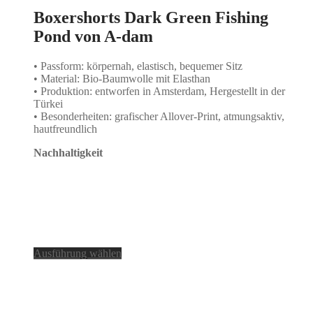
Boxershorts Dark Green Fishing
Pond von A-dam
• Passform: körpernah, elastisch, bequemer Sitz
• Material: Bio-Baumwolle mit Elasthan
• Produktion: entworfen in Amsterdam, Hergestellt in der
Türkei
• Besonderheiten: grafischer Allover-Print, atmungsaktiv,
hautfreundlich
Nachhaltigkeit
Dieses
Ausführung wählen
Produkt
weist
mehrere
Varianten