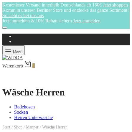
Kostenloser Versand innerhalb Deutschlands ab 150€
Jetzt shoppen
Komm in unseren Berliner Store und entdecke das ganze Sortiment!
So sieht es bei uns aus
Jetzt anmelden & 10% Rabatt sichern
Jetzt anmelden
Menü
Warenkorb
0
Wäsche Herren
Badehosen
Socken
Herren Unterwäsche
Start
/
Shop
/
Männer
/
Wäsche Herren