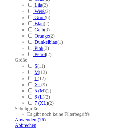
Lila
(
2
)
Weiß
(
2
)
Grün
(
6
)
Blau
(
2
)
Gelb
(
3
)
Orange
(
2
)
Dunkelblau
(
1
)
Pink
(
3
)
Petrol
(
2
)
Größe
S
(
11
)
M
(
12
)
L
(
12
)
XL
(
9
)
5 (M)
(
2
)
6 (L)
(
2
)
7 (XL)
(
2
)
Schuhgröße
Es gibt noch keine Filterbegriffe
Anwenden
(
76
)
Abbrechen