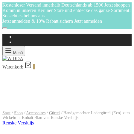
Kostenloser Versand innerhalb Deutschlands ab 150€
Jetzt shoppen
Komm in unseren Berliner Store und entdecke das ganze Sortiment!
So sieht es bei uns aus
Jetzt anmelden & 10% Rabatt sichern
Jetzt anmelden
Menü
Warenkorb
0
Start
/
Shop
/
Accessoires
/
Gürtel
/
Handgemachter Ledergürtel (Eco) zum
Wickeln in Kobalt Blau von Renske Versluijs
Renske Versluijs