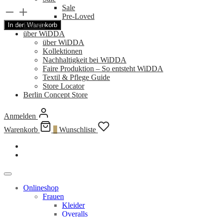
Sale
Handgemachter
Pre-Loved
Ledergürtel
Brands
In den Warenkorb
(Eco)
über WiDDA
zum
über WiDDA
Wickeln
Kollektionen
in
Nachhaltigkeit bei WiDDA
Kobalt
Faire Produktion – So entsteht WiDDA
Blau
Textil & Pflege Guide
von
Store Locator
Renske
Berlin Concept Store
Versluijs
Menge
Anmelden
Warenkorb
0
Wunschliste
Onlineshop
Frauen
Kleider
Overalls