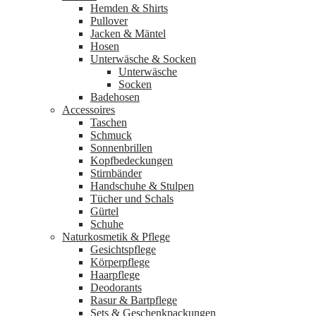
Hemden & Shirts
Pullover
Jacken & Mäntel
Hosen
Unterwäsche & Socken
Unterwäsche
Socken
Badehosen
Accessoires
Taschen
Schmuck
Sonnenbrillen
Kopfbedeckungen
Stirnbänder
Handschuhe & Stulpen
Tücher und Schals
Gürtel
Schuhe
Naturkosmetik & Pflege
Gesichtspflege
Körperpflege
Haarpflege
Deodorants
Rasur & Bartpflege
Sets & Geschenkpackungen