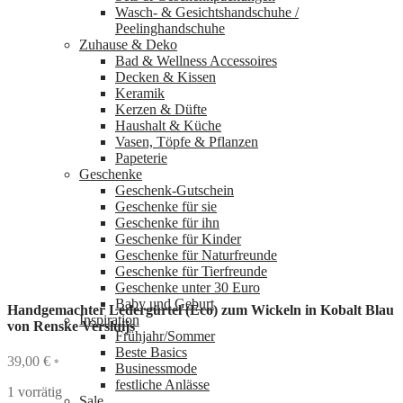
Wasch‑ & Gesichtshandschuhe /
Peelinghandschuhe
Zuhause & Deko
Bad & Wellness Accessoires
Decken & Kissen
Keramik
Kerzen & Düfte
Haushalt & Küche
Vasen, Töpfe & Pflanzen
Papeterie
Geschenke
Geschenk-Gutschein
Geschenke für sie
Geschenke für ihn
Geschenke für Kinder
Geschenke für Naturfreunde
Geschenke für Tierfreunde
Geschenke unter 30 Euro
Baby und Geburt
Handgemachter Ledergürtel (Eco) zum Wickeln in Kobalt Blau
Inspiration
von Renske Versluijs
Frühjahr/Sommer
Beste Basics
39,00
€
*
Businessmode
festliche Anlässe
1 vorrätig
Sale