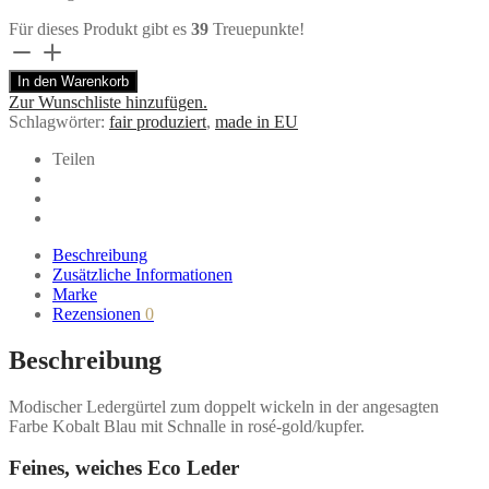
Für dieses Produkt gibt es
39
Treuepunkte!
Handgemachter
Ledergürtel
In den Warenkorb
(Eco)
Zur Wunschliste hinzufügen.
zum
Schlagwörter:
fair produziert
,
made in EU
Wickeln
in
Teilen
Kobalt
Blau
von
Renske
Versluijs
Beschreibung
Menge
Zusätzliche Informationen
Marke
Rezensionen
0
Beschreibung
Modischer Ledergürtel zum doppelt wickeln in der angesagten
Farbe Kobalt Blau mit Schnalle in rosé-gold/kupfer.
Feines, weiches Eco Leder