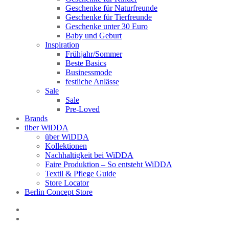
Geschenke für Naturfreunde
Geschenke für Tierfreunde
Geschenke unter 30 Euro
Baby und Geburt
Inspiration
Frühjahr/Sommer
Beste Basics
Businessmode
festliche Anlässe
Sale
Sale
Pre-Loved
Brands
über WiDDA
über WiDDA
Kollektionen
Nachhaltigkeit bei WiDDA
Faire Produktion – So entsteht WiDDA
Textil & Pflege Guide
Store Locator
Berlin Concept Store