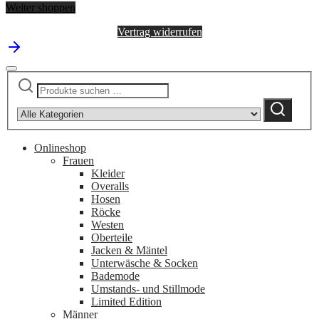
Weiter shoppen
Vertrag widerrufen
Suchen
Narrow
nach:
by
Suchen
category:
Onlineshop
Frauen
Kleider
Overalls
Hosen
Röcke
Westen
Oberteile
Jacken & Mäntel
Unterwäsche & Socken
Bademode
Umstands- und Stillmode
Limited Edition
Männer