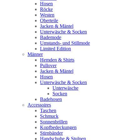
Hosen
Röcke
Westen
Oberteile
Jacken & Mäntel
Unterwäsche & Socken
Bademode
Umstands- und Stillmode
Limited Edition
Männer
Hemden & Shirts
Pullover
Jacken & Mäntel
Hosen
Unterwäsche & Socken
Unterwäsche
Socken
Badehosen
Accessoires
Taschen
Schmuck
Sonnenbrillen
Kopfbedeckungen
Stirnbänder
Handschuhe & Stulpen