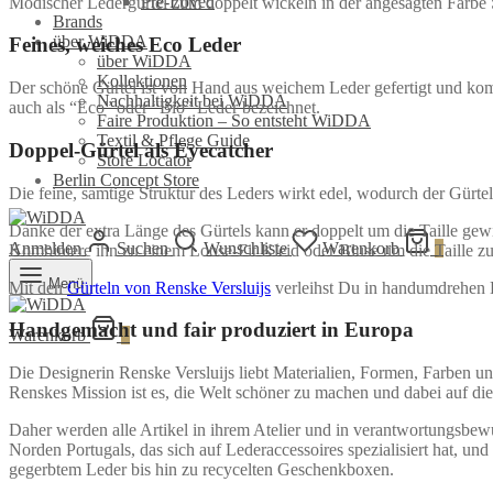
Pre-Loved
Modischer Ledergürtel zum doppelt wickeln in der angesagten Farbe S
Brands
über WiDDA
Feines, weiches Eco Leder
über WiDDA
Kollektionen
Der schöne Gürtel ist von Hand aus weichem Leder gefertigt und kommt
Nachhaltigkeit bei WiDDA
auch als “Eco” oder “Bio” Leder bezeichnet.
Faire Produktion – So entsteht WiDDA
Textil & Pflege Guide
Doppel-Gürtel als Eyecatcher
Store Locator
Berlin Concept Store
Die feine, samtige Struktur des Leders wirkt edel, wodurch der Gürte
Danke der extra Länge des Gürtels kann er doppelt um die Taille gew
Anmelden
Suchen
Wunschliste
Warenkorb
0
Kombiniere ihn zu einem Loose-Fit Kleid oder Bluse um die Taille zu
Menü
Mit den
Gürteln von Renske Versluijs
verleihst Du in handumdrehen
Handgemacht und fair produziert in Europa
Warenkorb
0
Die Designerin Renske Versluijs liebt Materialien, Formen, Farben und 
Renskes Mission ist es, die Welt schöner zu machen und dabei auf di
Daher werden alle Artikel in ihrem Atelier und in verantwortungsbew
Norden Portugals, das sich auf Lederaccessoires spezialisiert hat, un
gegerbtem Leder bis hin zu recycelten Geschenkboxen.