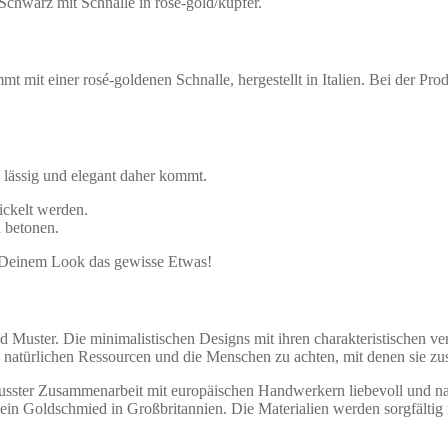
chwarz mit Schnalle in rosé-gold/kupfer.
 mit einer rosé-goldenen Schnalle, hergestellt in Italien. Bei der Pr
l lässig und elegant daher kommt.
ickelt werden.
 betonen.
 Deinem Look das gewisse Etwas!
Muster. Die minimalistischen Designs mit ihren charakteristischen verspi
e natürlichen Ressourcen und die Menschen zu achten, mit denen sie z
usster Zusammenarbeit mit europäischen Handwerkern liebevoll und nac
d ein Goldschmied in Großbritannien. Die Materialien werden sorgfältig