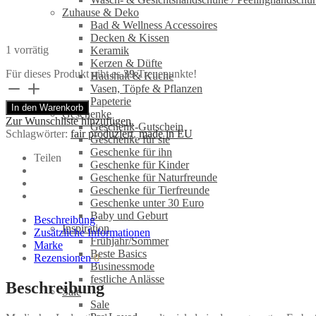
Zuhause & Deko
Bad & Wellness Accessoires
Decken & Kissen
1 vorrätig
Keramik
Kerzen & Düfte
Für dieses Produkt gibt es
39
Treuepunkte!
Haushalt & Küche
Handgemachter
Vasen, Töpfe & Pflanzen
Ledergürtel
Papeterie
In den Warenkorb
(Eco)
Geschenke
Zur Wunschliste hinzufügen.
zum
Geschenk-Gutschein
Schlagwörter:
fair produziert
,
made in EU
Wickeln
Geschenke für sie
in
Geschenke für ihn
Teilen
Schwarz
Geschenke für Kinder
von
Geschenke für Naturfreunde
Renske
Geschenke für Tierfreunde
Versluijs
Geschenke unter 30 Euro
Menge
Baby und Geburt
Beschreibung
Inspiration
Zusätzliche Informationen
Frühjahr/Sommer
Marke
Beste Basics
Rezensionen
0
Businessmode
festliche Anlässe
Beschreibung
Sale
Sale