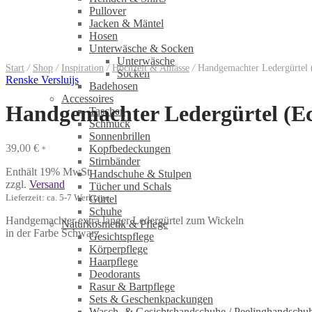
Pullover
Jacken & Mäntel
Hosen
Unterwäsche & Socken
Unterwäsche
Start
/
Shop
/
Inspiration
/
Hochzeit & Anlässe
/
Handgemachter Ledergürtel (
Socken
Renske Versluijs
Badehosen
Accessoires
Handgemachter Ledergürtel (Ec
Taschen
Schmuck
Sonnenbrillen
39,00
€
Kopfbedeckungen
*
Stirnbänder
Enthält 19% MwSt.
Handschuhe & Stulpen
zzgl.
Versand
Tücher und Schals
Lieferzeit: ca. 5-7 Werktage
Gürtel
Schuhe
Handgemachter extra langer Ledergürtel zum Wickeln
Naturkosmetik & Pflege
in der Farbe Schwarz
Gesichtspflege
Körperpflege
Haarpflege
Deodorants
Rasur & Bartpflege
Sets & Geschenkpackungen
Wasch‑ & Gesichtshandschuhe / Peelinghandschu