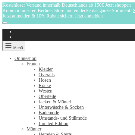
Kostenloser Versand innerhalb Deutschlands ab 150€
Jetzt shoppen
Komm in unseren Berliner Store und entdecke das ganze Sortiment!
S
Jetzt anmelden & 10% Rabatt sichern
Jetzt anmelden
Menü
Onlineshop
Frauen
Kleider
Overalls
Hosen
Röcke
Westen
Oberteile
Jacken & Mäntel
Unterwäsche & Socken
Bademode
Umstands- und Stillmode
Limited Edition
Männer
Hemden & Shirts