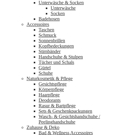
Unterwäsche & Socken
Unterwäsche
Socken
Badehosen
Accessoires
Taschen
Schmuck
Sonnenbrillen
Kopfbedeckungen
Stirnbänder
Handschuhe & Stulpen
Tücher und Schals
Gürtel
Schuhe
Naturkosmetik & Pflege
Gesichtspflege
Körperpflege
Haarpflege
Deodorants
Rasur & Bartpflege
Sets & Geschenkpackungen
Wasch‑ & Gesichtshandschuhe /
Peelinghandschuhe
Zuhause & Deko
Bad & Wellness Accessoires