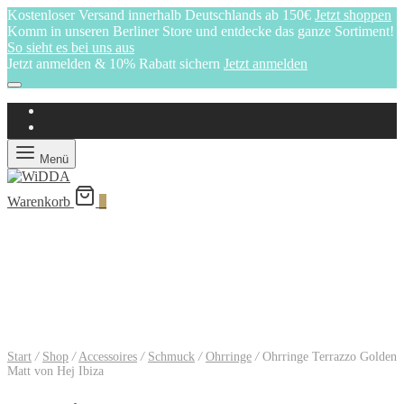
Kostenloser Versand innerhalb Deutschlands ab 150€
Jetzt shoppen
Komm in unseren Berliner Store und entdecke das ganze Sortiment!
So sieht es bei uns aus
Jetzt anmelden & 10% Rabatt sichern
Jetzt anmelden
Menü
Warenkorb
0
Start
/
Shop
/
Accessoires
/
Schmuck
/
Ohrringe
/
Ohrringe Terrazzo Golden
Matt von Hej Ibiza