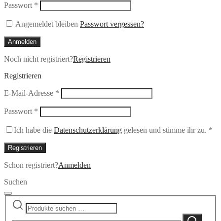
Erforderlich
Passwort
*
Angemeldet bleiben
Passwort vergessen?
Anmelden
Noch nicht registriert?
Registrieren
Registrieren
Erforderlich
E-Mail-Adresse
*
Erforderlich
Passwort
*
Ich habe die
Datenschutzerklärung
gelesen und stimme ihr zu.
*
Registrieren
Schon registriert?
Anmelden
Suchen
Suchen
Narrow
nach:
by
Suchen
category: