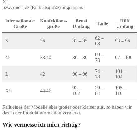
XL
bzw. one size (Einheitsgröße) angeboten:
internationale
Konfektions-
Brust
Hüft
Taille
Größe
größe
Umfang
Umfang
62 –
S
36
82 – 85
93 – 96
68
69 –
M
38/40
86 – 89
97 – 100
73
74 –
101 –
L
42
90 – 96
78
104
97 –
79 –
105 –
XL
44/46
102
84
110
Fällt eines der Modelle eher größer oder kleiner aus, so haben wir
das in der Produktinformation vermerkt.
Wie vermesse ich mich richtig?