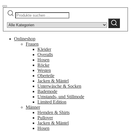
Suchen
Narrow
nach:
by
Suchen
category:
Onlineshop
Frauen
Kleider
Overalls
Hosen
Röcke
Westen
Oberteile
Jacken & Mäntel
Unterwäsche & Socken
Bademode
Umstands- und Stillmode
Limited Edition
Männer
Hemden & Shirts
Pullover
Jacken & Mäntel
Hosen