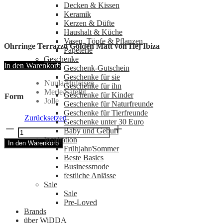
Decken & Kissen
Keramik
Kerzen & Düfte
Haushalt & Küche
Vasen, Töpfe & Pflanzen
Ohrringe Terrazzo Golden Matt von Hej Ibiza
Papeterie
Geschenke
In den Warenkorb
Geschenk-Gutschein
Geschenke für sie
Nuula/Hufeisen
Geschenke für ihn
Merle/Satellit
Geschenke für Kinder
Form
Jolle
Geschenke für Naturfreunde
Geschenke für Tierfreunde
Zurücksetzen
Geschenke unter 30 Euro
Ohrringe
Baby und Geburt
Terrazzo
Inspiration
In den Warenkorb
Golden
Frühjahr/Sommer
Matt
Beste Basics
von
Businessmode
Hej
festliche Anlässe
Ibiza
Sale
Menge
Sale
Pre-Loved
Brands
über WiDDA