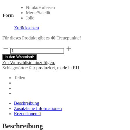
Nuula/Hufeisen
Merle/Satellit
Form
Jolle
Zurücksetzen
Für dieses Produkt gibt es
40
Treuepunkte!
Ohrringe
Terrazzo
In den Warenkorb
Golden
Zur Wunschliste hinzufügen.
Matt
Schlagwörter:
fair produziert
,
made in EU
von
Hej
Teilen
Ibiza
Menge
Beschreibung
Zusätzliche Informationen
Rezensionen
0
Beschreibung