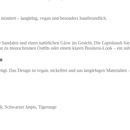
g montiert – langlebig, vegan und besonders hautfreundlich.
chte Sandalen und einen natürlichen Glow im Gesicht. Die
Lapislazuli
-Var
ar zu monochromen Outfits oder einem klaren Business-Look – ein subt
ön
gt. Das Design ist vegan, nickelfrei und aus langlebigen Materialien – 
li, Schwarzer Jaspis, Tigerauge