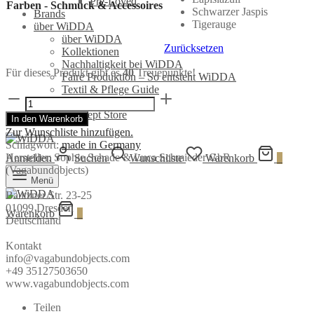
Pre-Loved
Farben - Schmuck & Accessoires
Schwarzer Jaspis
Brands
Tigerauge
über WiDDA
über WiDDA
Zurücksetzen
Kollektionen
Nachhaltigkeit bei WiDDA
Für dieses Produkt gibt es
40
Treuepunkte!
Faire Produktion – So entsteht WiDDA
Textil & Pflege Guide
Vergoldete
Store Locator
Ohrringe
Berlin Concept Store
In den Warenkorb
LYA
Zur Wunschliste hinzufügen.
|
Schlagwort:
made in Germany
Vagabund
Hersteller:
Sophie Schade & Luca Schmieder GbR
Anmelden
Suchen
Wunschliste
Warenkorb
0
Objects
(Vagabundobjects)
Menge
Menü
Bautzner Str. 23-25
01099 Dresden
Warenkorb
0
Deutschland
Kontakt
info@vagabundobjects.com
+49 35127503650
www.vagabundobjects.com
Teilen