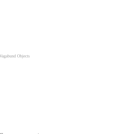
Vagabund Objects
he