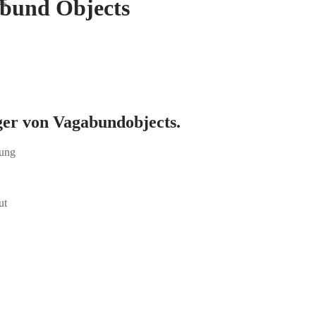
abund Objects
ger von Vagabundobjects.
sung
ut