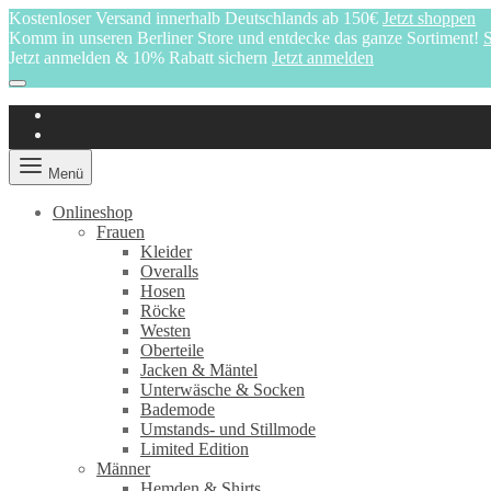
Kostenloser Versand innerhalb Deutschlands ab 150€
Jetzt shoppen
Komm in unseren Berliner Store und entdecke das ganze Sortiment!
S
Jetzt anmelden & 10% Rabatt sichern
Jetzt anmelden
Menü
Onlineshop
Frauen
Kleider
Overalls
Hosen
Röcke
Westen
Oberteile
Jacken & Mäntel
Unterwäsche & Socken
Bademode
Umstands- und Stillmode
Limited Edition
Männer
Hemden & Shirts