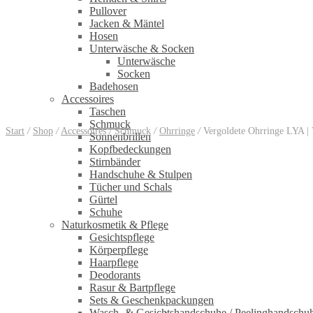
Pullover
Jacken & Mäntel
Hosen
Unterwäsche & Socken
Unterwäsche
Socken
Badehosen
Accessoires
Taschen
Schmuck
Start
/
Shop
/
Accessoires
/
Schmuck
/
Ohrringe
/
Vergoldete Ohrringe LYA | 
Sonnenbrillen
Kopfbedeckungen
Stirnbänder
Handschuhe & Stulpen
Tücher und Schals
Gürtel
Schuhe
Naturkosmetik & Pflege
Gesichtspflege
Körperpflege
Haarpflege
Deodorants
Rasur & Bartpflege
Sets & Geschenkpackungen
Wasch‑ & Gesichtshandschuhe / Peelinghandschu