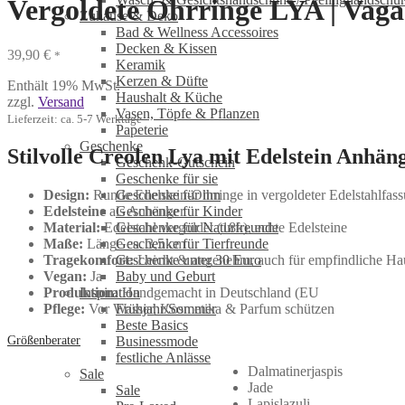
Vergoldete Ohrringe LYA | Vag
Zuhause & Deko
Bad & Wellness Accessoires
Decken & Kissen
39,90
€
*
Keramik
Kerzen & Düfte
Enthält 19% MwSt.
Haushalt & Küche
zzgl.
Versand
Vasen, Töpfe & Pflanzen
Lieferzeit: ca. 5-7 Werktage
Papeterie
Geschenke
Stilvolle Creolen Lya mit Edelstein Anhän
Geschenk-Gutschein
Geschenke für sie
Design:
Runde Edelstein-Ohrringe in vergoldeter Edelstahlfas
Geschenke für ihn
Edelsteine
als Anhänger
Geschenke für Kinder
Material:
Edelstahl vergoldet (18k), echte Edelsteine
Geschenke für Naturfreunde
Maße:
Länge ca. 3,5 cm
Geschenke für Tierfreunde
Tragekomfort:
Leicht & angenehm, auch für empfindliche Ha
Geschenke unter 30 Euro
Vegan:
Ja
Baby und Geburt
Produktion:
Handgemacht in Deutschland (EU
Inspiration
Pflege:
Vor Wasser, Kosmetika & Parfum schützen
Frühjahr/Sommer
Beste Basics
Größenberater
Businessmode
festliche Anlässe
Dalmatinerjaspis
Sale
Jade
Sale
Lapislazuli