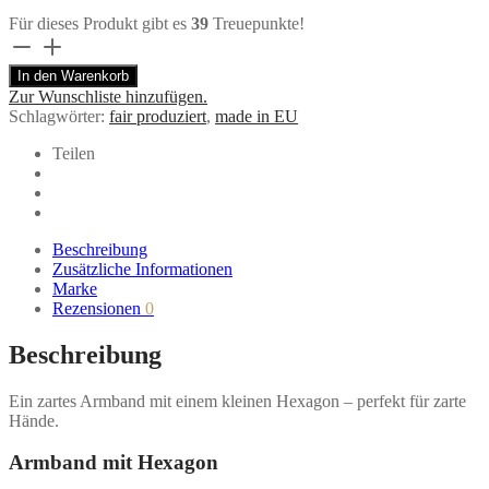
Für dieses Produkt gibt es
39
Treuepunkte!
Armband
Hexagon
In den Warenkorb
mit
Zur Wunschliste hinzufügen.
Magnolien
Schlagwörter:
fair produziert
,
made in EU
Siebdruck
von
Teilen
Ruby
on
Tuesday
Menge
Beschreibung
Zusätzliche Informationen
Marke
Rezensionen
0
Beschreibung
Ein zartes Armband mit einem kleinen Hexagon – perfekt für zarte
Hände.
Armband mit Hexagon