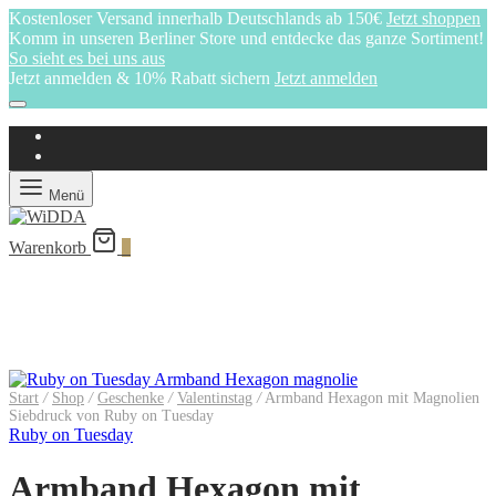
Kostenloser Versand innerhalb Deutschlands ab 150€
Jetzt shoppen
Komm in unseren Berliner Store und entdecke das ganze Sortiment!
So sieht es bei uns aus
Jetzt anmelden & 10% Rabatt sichern
Jetzt anmelden
Menü
Warenkorb
0
Start
/
Shop
/
Geschenke
/
Valentinstag
/
Armband Hexagon mit Magnolien
Siebdruck von Ruby on Tuesday
Ruby on Tuesday
Armband Hexagon mit