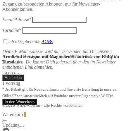
Zugang zu besonderen Aktionen, nur für Newsletter-
Abonnent:innen.
Email Adresse*
Vorname*
Ich akzeptiere die
AGBs
Deine E-Mail-Adresse wird nur verwendet, um Dir unseren
Newsletter und Informationen über die Aktivitäten der WiDDA
Armband Hexagon mit Magnolien Siebdruck von Ruby on
zuzusenden. Du kannst Dich jederzeit über den im Newsletter
Tuesday
enthaltenen Link abmelden.
39,00
€
*
1 vorrätig
*Der Rabatt gilt für Neukund:innen und ihre erste Bestellung in unserem
Armband
Online-Shop, ausschließlich auf Produkte unserer Eigenmarke WiDDA.
Hexagon
In den Warenkorb
mit
2026
©
WiDDA berlin - alle Rechte vorbehalten
Magnolien
Siebdruck
Warenkorb
0
von
Ruby
Updating…
on