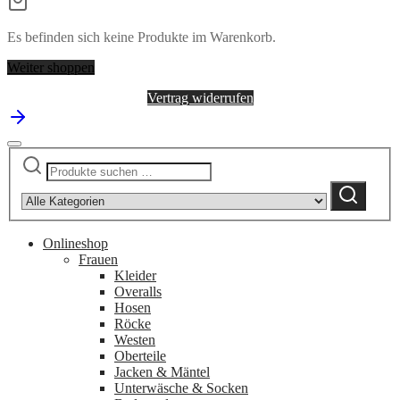
Tuesday
Menge
Es befinden sich keine Produkte im Warenkorb.
Weiter shoppen
Vertrag widerrufen
Suchen
Narrow
nach:
by
Suchen
category:
Onlineshop
Frauen
Kleider
Overalls
Hosen
Röcke
Westen
Oberteile
Jacken & Mäntel
Unterwäsche & Socken