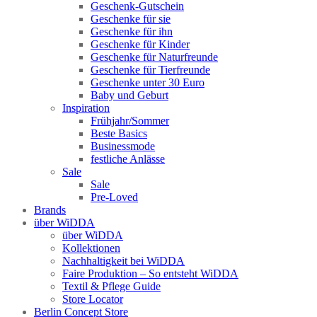
Geschenk-Gutschein
Geschenke für sie
Geschenke für ihn
Geschenke für Kinder
Geschenke für Naturfreunde
Geschenke für Tierfreunde
Geschenke unter 30 Euro
Baby und Geburt
Inspiration
Frühjahr/Sommer
Beste Basics
Businessmode
festliche Anlässe
Sale
Sale
Pre-Loved
Brands
über WiDDA
über WiDDA
Kollektionen
Nachhaltigkeit bei WiDDA
Faire Produktion – So entsteht WiDDA
Textil & Pflege Guide
Store Locator
Berlin Concept Store