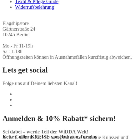
Textil & Pflege Guide
Widerrufsbelehrung
Flagshipstore
Gärtnerstraße 24
10245 Berlin
Mo - Fr 11-19h
Sa 11-18h
Öffnungszeiten können in Ausnahmefällen kurzfristig abweichen.
Lets get social
Folge uns auf Deinem liebsten Kanal!
Anmelden & 10% Rabatt* sichern!
Sei dabei – werde Teil der WiDDA Welt!
Kette Collier KREISE von Ruby on Tuesday
Sichere dir exklusive Rabatte, Einblicke hinter die Kulissen und