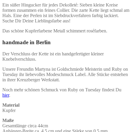
Ein süßer Hingucker für jedes Dekolleté: Sieben kleine Kreise
formen zusammen ein feines Collier. Die zarte Kette liegt schmal am
Hals. Eine der Perlen ist im Siebdruckverfahren farbig lackiert.
Suche Dir Deine Lieblingsfarbe aus!
Das schöne Kupferfarbene Metall schimmert roséfarben.
handmade in Berlin
Der Verschluss der Kette ist ein handgefertigter kleiner
Knebelverschluss.
Unsere Freundin Martyna ist Goldschmiede Meisterin und Ruby on
Tuesday ihr liebevolles Modeschmuck Label. Alle Stücke entstehen
in ihrer Kreuzberger Werkstatt.
Noch mehr schönen Schmuck von Ruby on Tuesday findest Du
hier
.
Material
Kupfer
Maße
Gesamtlänge circa 44cm
Anhänger-Breite ca. 4,5 cm und eine Stärke von 0,5 mm.