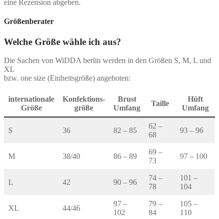
eine Rezension abgeben.
Größenberater
Welche Größe wähle ich aus?
Die Sachen von WiDDA berlin werden in den Größen S, M, L und
XL
bzw. one size (Einheitsgröße) angeboten:
internationale
Konfektions-
Brust
Hüft
Taille
Größe
größe
Umfang
Umfang
62 –
S
36
82 – 85
93 – 96
68
69 –
M
38/40
86 – 89
97 – 100
73
74 –
101 –
L
42
90 – 96
78
104
97 –
79 –
105 –
XL
44/46
102
84
110