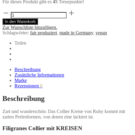
Für dieses Produkt gibt es
45
Treuepunkte!
Kette
Collier
In den Warenkorb
KREISE
Zur Wunschliste hinzufügen.
von
Schlagwörter:
fair produziert
,
made in Germany
,
vegan
Ruby
on
Teilen
Tuesday
Menge
Beschreibung
Zusätzliche Informationen
Marke
Rezensionen
0
Beschreibung
Zart und wunderschön: Das Collier Kreise von Ruby kommt mit
zarten Perlenformen, von denen eine lackiert ist.
Filigranes Collier mit KREISEN