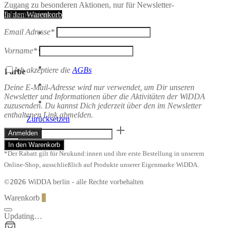
Zugang zu besonderen Aktionen, nur für Newsletter-
Abonnent:innen.
In den Warenkorb
Email Adresse*
Vorname*
Ich akzeptiere die
AGBs
Farbe
Deine E-Mail-Adresse wird nur verwendet, um Dir unseren
Newsletter und Informationen über die Aktivitäten der WiDDA
zuzusenden. Du kannst Dich jederzeit über den im Newsletter
enthaltenen Link abmelden.
Zurücksetzen
Kette
Collier
In den Warenkorb
KREISE
*Der Rabatt gilt für Neukund:innen und ihre erste Bestellung in unserem
von
Ruby
Online-Shop, ausschließlich auf Produkte unserer Eigenmarke WiDDA.
on
2026
©
WiDDA berlin - alle Rechte vorbehalten
Tuesday
Menge
Warenkorb
0
Updating…