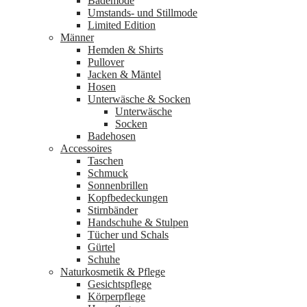
Bademode
Umstands- und Stillmode
Limited Edition
Männer
Hemden & Shirts
Pullover
Jacken & Mäntel
Hosen
Unterwäsche & Socken
Unterwäsche
Socken
Badehosen
Accessoires
Taschen
Schmuck
Sonnenbrillen
Kopfbedeckungen
Stirnbänder
Handschuhe & Stulpen
Tücher und Schals
Gürtel
Schuhe
Naturkosmetik & Pflege
Gesichtspflege
Körperpflege