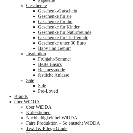
Papeterie
Geschenke
Geschenk-Gutschein
Geschenke für sie
Geschenke für ihn
Geschenke für Kinder
Geschenke für Naturfreunde
Geschenke für Tierfreunde
Geschenke unter 30 Euro
Baby und Geburt
Inspiration
Frühjahr/Sommer
Beste Basics
Businessmode
festliche Anlässe
Sale
Sale
Pre-Loved
Brands
über WiDDA
über WiDDA
Kollektionen
Nachhaltigkeit bei WiDDA
Faire Produktion – So entsteht WiDDA
Textil & Pflege Guide