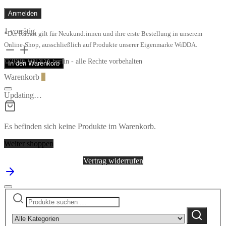
35,00
€
*
1 vorrätig
*Der Rabatt gilt für Neukund:innen und ihre erste Bestellung in unserem
Online-Shop, ausschließlich auf Produkte unserer Eigenmarke WiDDA.
lange
Kette
2026
©
WiDDA berlin - alle Rechte vorbehalten
In den Warenkorb
KREIS
groß
Warenkorb
0
in
Pink
Updating…
von
Ruby
on
Es befinden sich keine Produkte im Warenkorb.
Tuesday
Menge
Weiter shoppen
Vertrag widerrufen
Suchen
Narrow
nach:
by
Suchen
category: