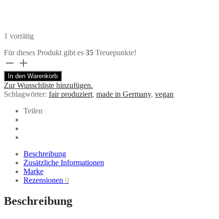
1 vorrätig
Für dieses Produkt gibt es
35
Treuepunkte!
lange
Kette
In den Warenkorb
KREIS
Zur Wunschliste hinzufügen.
groß
Schlagwörter:
fair produziert
,
made in Germany
,
vegan
in
Pink
Teilen
von
Ruby
on
Tuesday
Menge
Beschreibung
Zusätzliche Informationen
Marke
Rezensionen
0
Beschreibung