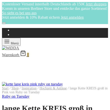
Kostenloser Versand innerhalb Deutschlands ab 150€
Jetzt shoppen
Komm in unseren Berliner Store und entdecke das ganze Sortiment!
So sieht es bei uns aus
Jetzt anmelden & 10% Rabatt sichern
Jetzt anmelden
Menü
Warenkorb
0
Start
/
Shop
/
Inspiration
/
Hochzeit & Anlässe
/
lange Kette KREIS groß in
Pink von Ruby on Tuesday
Ruby on Tuesday
lange Kette KREIS groß in