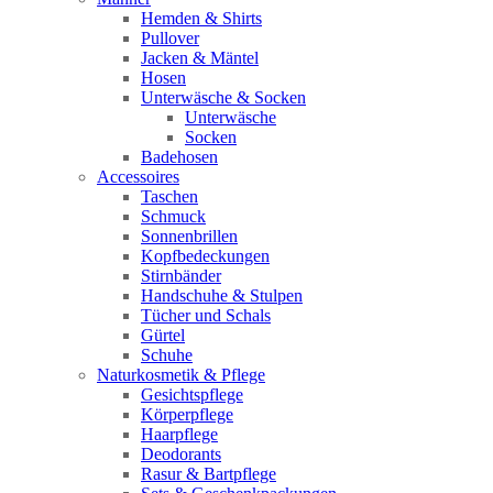
Hemden & Shirts
Pullover
Jacken & Mäntel
Hosen
Unterwäsche & Socken
Unterwäsche
Socken
Badehosen
Accessoires
Taschen
Schmuck
Sonnenbrillen
Kopfbedeckungen
Stirnbänder
Handschuhe & Stulpen
Tücher und Schals
Gürtel
Schuhe
Naturkosmetik & Pflege
Gesichtspflege
Körperpflege
Haarpflege
Deodorants
Rasur & Bartpflege