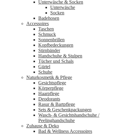
Unterwäsche & Socken
Unterwäsche
Socken
Badehosen
Accessoires
Taschen
Schmuck
Sonnenbrillen
Kopfbedeckungen
Stirnbänder
Handschuhe & Stulpen
Tücher und Schals
Gürtel
Schuhe
Naturkosmetik & Pflege
Gesichtspflege
Körperpflege
Haarpflege
Deodorants
Rasur & Bartpflege
Sets & Geschenkpackungen
Wasch‑ & Gesichtshandschuhe /
Peelinghandschuhe
Zuhause & Deko
Bad & Wellness Accessoires