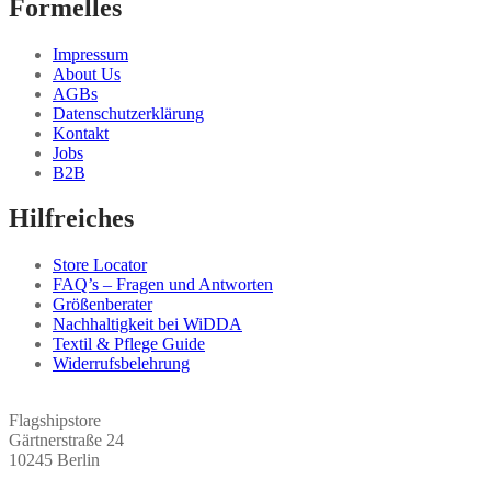
Formelles
Impressum
About Us
AGBs
Datenschutzerklärung
Kontakt
Jobs
B2B
Hilfreiches
Store Locator
FAQ’s – Fragen und Antworten
Größenberater
Nachhaltigkeit bei WiDDA
Textil & Pflege Guide
Widerrufsbelehrung
Flagshipstore
Gärtnerstraße 24
10245 Berlin