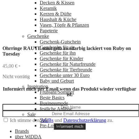
Decken & Kissen
Keramik
Kerzen & Düfte
Haushalt & Küche
Vasen, Töpfe & Pflanzen
Papeterie
Geschenke
Geschenk-Gutschein
Geschenke für sie
Ohrringe RAUTE mint gelb zweifarbig lackiert von Ruby on
Geschenke für ihn
Tuesday
Geschenke für Kinder
Geschenke für Naturfreunde
45,00
€
*
Geschenke für Tierfreunde
Geschenke unter 30 Euro
Nicht vorrätig
Baby und Geburt
Inspiration
Informiert mich per Email wenn das Produkt wieder verfügbar
Frühjahr/Sommer
ist.
Beste Basics
Businessmode
festliche Anlässe
Sale
Sale
Ich stimme den
AGBs
und
Datenschutzerklärung
zu.
Pre-Loved
Informiert mich
Brands
über WiDDA