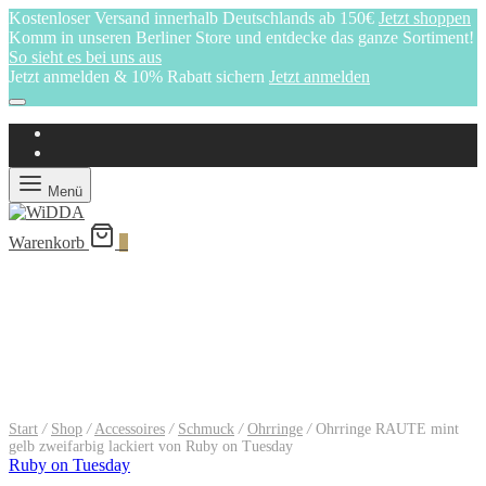
Kostenloser Versand innerhalb Deutschlands ab 150€
Jetzt shoppen
Komm in unseren Berliner Store und entdecke das ganze Sortiment!
So sieht es bei uns aus
Jetzt anmelden & 10% Rabatt sichern
Jetzt anmelden
Menü
Warenkorb
0
Start
/
Shop
/
Accessoires
/
Schmuck
/
Ohrringe
/
Ohrringe RAUTE mint
gelb zweifarbig lackiert von Ruby on Tuesday
Ruby on Tuesday