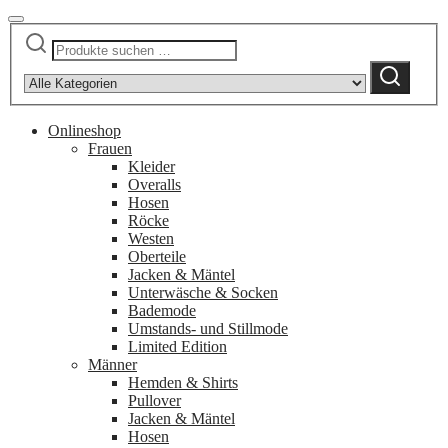
Suchen
Narrow
nach:
by
Suchen
category:
Onlineshop
Frauen
Kleider
Overalls
Hosen
Röcke
Westen
Oberteile
Jacken & Mäntel
Unterwäsche & Socken
Bademode
Umstands- und Stillmode
Limited Edition
Männer
Hemden & Shirts
Pullover
Jacken & Mäntel
Hosen