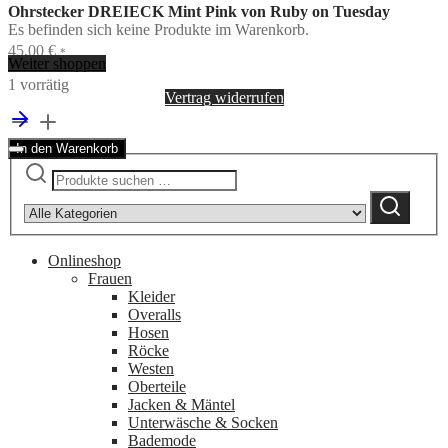
Ohrstecker DREIECK Mint Pink von Ruby on Tuesday
Es befinden sich keine Produkte im Warenkorb.
45,00
€
*
Weiter shoppen
1 vorrätig
Vertrag widerrufen
Ohrstecker
DREIECK
In den Warenkorb
Mint
Suchen
Narrow
Pink
nach:
by
von
Suchen
category:
Ruby
on
Tuesday
Onlineshop
Menge
Frauen
Kleider
Overalls
Hosen
Röcke
Westen
Oberteile
Jacken & Mäntel
Unterwäsche & Socken
Bademode