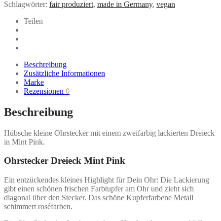
Schlagwörter:
fair produziert
,
made in Germany
,
vegan
von
Ruby
Teilen
on
Tuesday
Menge
Beschreibung
Zusätzliche Informationen
Marke
Rezensionen
0
Beschreibung
Hübsche kleine Ohrstecker mit einem zweifarbig lackierten Dreieck
in Mint Pink.
Ohrstecker Dreieck Mint Pink
Ein entzückendes kleines Highlight für Dein Ohr: Die Lackierung
gibt einen schönen frischen Farbtupfer am Ohr und zieht sich
diagonal über den Stecker. Das schöne Kupferfarbene Metall
schimmert roséfarben.