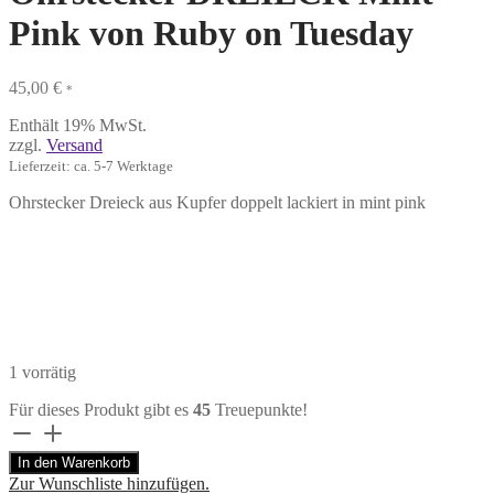
Pink von Ruby on Tuesday
45,00
€
*
Enthält 19% MwSt.
zzgl.
Versand
Lieferzeit: ca. 5-7 Werktage
Ohrstecker Dreieck aus Kupfer doppelt lackiert in mint pink
1 vorrätig
Für dieses Produkt gibt es
45
Treuepunkte!
Ohrstecker
DREIECK
In den Warenkorb
Mint
Zur Wunschliste hinzufügen.
Pink