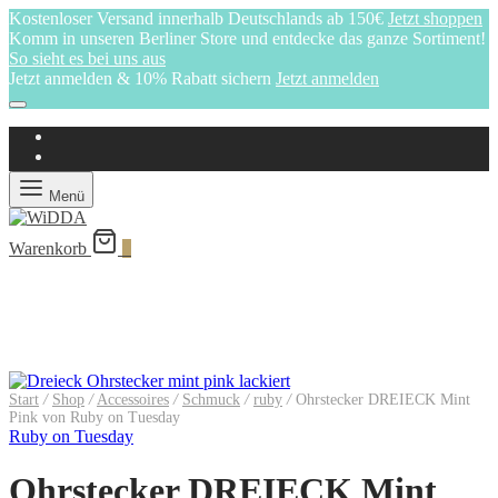
Kostenloser Versand innerhalb Deutschlands ab 150€
Jetzt shoppen
Komm in unseren Berliner Store und entdecke das ganze Sortiment!
So sieht es bei uns aus
Jetzt anmelden & 10% Rabatt sichern
Jetzt anmelden
Menü
Warenkorb
0
Start
/
Shop
/
Accessoires
/
Schmuck
/
ruby
/
Ohrstecker DREIECK Mint
Pink von Ruby on Tuesday
Ruby on Tuesday
Ohrstecker DREIECK Mint