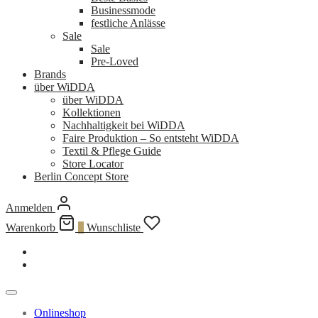
Businessmode
festliche Anlässe
Sale
Sale
Pre-Loved
Brands
über WiDDA
über WiDDA
Kollektionen
Nachhaltigkeit bei WiDDA
Faire Produktion – So entsteht WiDDA
Textil & Pflege Guide
Store Locator
Berlin Concept Store
Anmelden
Warenkorb
0
Wunschliste
Onlineshop