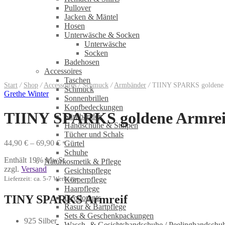
Pullover
Jacken & Mäntel
Hosen
Unterwäsche & Socken
Unterwäsche
Socken
Badehosen
Accessoires
Taschen
Start
/
Shop
/
Accessoires
/
Schmuck
/
Armbänder
/
TIINY SPARKS goldene A
Schmuck
Grethe Winter
Sonnenbrillen
Kopfbedeckungen
TIINY SPARKS goldene Armreif
Stirnbänder
Handschuhe & Stulpen
Tücher und Schals
Preisspanne:
44,90
€
–
69,90
€
Gürtel
*
44,90 €
Schuhe
Enthält 19% MwSt.
bis
Naturkosmetik & Pflege
zzgl.
Versand
69,90 €
Gesichtspflege
Lieferzeit: ca. 5-7 Werktage
Körperpflege
Haarpflege
TINY SPARKS Armreif
Deodorants
Rasur & Bartpflege
Sets & Geschenkpackungen
925 Silber
Wasch‑ & Gesichtshandschuhe / Peelinghandschu