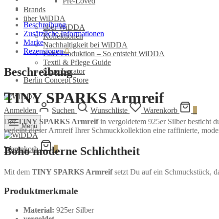
Pre-Loved
Grethe
Brands
Winter
über WiDDA
Menge
Beschreibung
über WiDDA
Zusätzliche Informationen
Kollektionen
Marke
Nachhaltigkeit bei WiDDA
Rezensionen
0
Faire Produktion – So entsteht WiDDA
Textil & Pflege Guide
Beschreibung
Store Locator
Berlin Concept Store
TINY SPARKS Armreif
Anmelden
Suchen
Wunschliste
Warenkorb
0
Der
TINY SPARKS Armreif
in vergoldetem 925er Silber besticht du
Menü
verleiht dieser Armreif Ihrer Schmuckkollektion eine raffinierte, mod
Warenkorb
0
Boho moderne Schlichtheit
Mit dem
TINY SPARKS Armreif
setzt Du auf ein Schmuckstück, das
Produktmerkmale
Material:
925er Silber
vergoldet