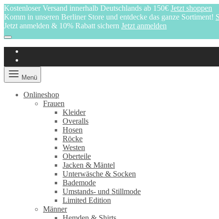
Kostenloser Versand innerhalb Deutschlands ab 150€
Jetzt shoppen
Komm in unseren Berliner Store und entdecke das ganze Sortiment!
S
Jetzt anmelden & 10% Rabatt sichern
Jetzt anmelden
Menü
Onlineshop
Frauen
Kleider
Overalls
Hosen
Röcke
Westen
Oberteile
Jacken & Mäntel
Unterwäsche & Socken
Bademode
Umstands- und Stillmode
Limited Edition
Männer
Hemden & Shirts