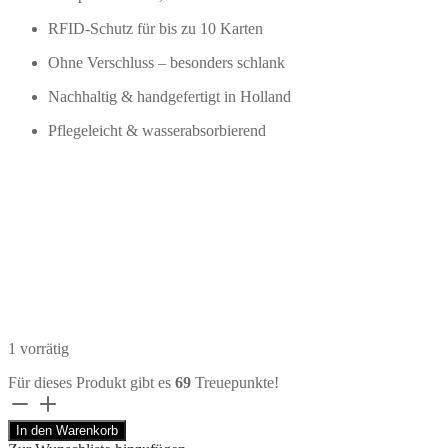
RFID-Schutz für bis zu 10 Karten
Ohne Verschluss – besonders schlank
Nachhaltig & handgefertigt in Holland
Pflegeleicht & wasserabsorbierend
1 vorrätig
Für dieses Produkt gibt es
69
Treuepunkte!
Secrid
Slimwallet
In den Warenkorb
Mirum