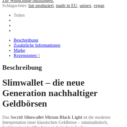
Zur Wunschliste hinzufügen.
Black
Schlagwörter:
fair produziert
,
made in EU
,
unisex
,
vegan
Light
–
Teilen
vegan,
stilvoll
&
schlank
Menge
Beschreibung
Zusätzliche Informationen
Marke
Rezensionen
0
Beschreibung
Slimwallet – die neue
Generation nachhaltiger
Geldbörsen
Das
Secrid Slimwallet Mirum Black Light
ist die moderne
Interpretation einer klassischen Geldbörse – minimalistisch,