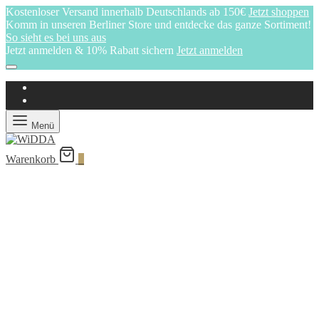
Kostenloser Versand innerhalb Deutschlands ab 150€
Jetzt shoppen
Komm in unseren Berliner Store und entdecke das ganze Sortiment!
So sieht es bei uns aus
Jetzt anmelden & 10% Rabatt sichern
Jetzt anmelden
Menü
Warenkorb
0