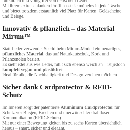
funktional und völlig frei von tierischem Leder.
Mit ihrem extra schlanken Profil passt sie mühelos in jede Tasche
und bietet trotzdem erstaunlich viel Platz für Karten, Geldscheine
und Belege.
Innovativ & pflanzlich – das Material
Mirum™
Statt Leder verwendet Secrid beim Mirum-Modell ein neuartiges,
pflanzliches Material
, das auf Naturkautschuk, Kork und
Pflanzenölen basiert.
Es sieht edel aus wie Leder, fühlt sich ebenso weich an – ist jedoch
komplett vegan und plastikfrei
.
Ideal für alle, die Nachhaltigkeit und Design vereinen möchten.
Sicher dank Cardprotector & RFID-
Schutz
Im Inneren sorgt der patentierte
Aluminium-Cardprotector
für
Schutz vor Biegen, Brechen und unerwünschter drahtloser
Kommunikation (RFID-Schutz).
Mit nur einer Bewegung gleiten bis zu sechs Karten übersichtlich
heraus – smart, sicher und elegant.