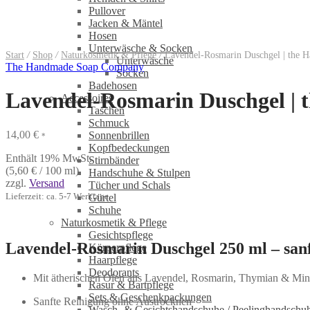
Pullover
Jacken & Mäntel
Hosen
Unterwäsche & Socken
Start
/
Shop
/
Naturkosmetik & Pflege
/
Lavendel-Rosmarin Duschgel | the
Unterwäsche
The Handmade Soap Company
Socken
Badehosen
Lavendel-Rosmarin Duschgel |
Accessoires
Taschen
Schmuck
14,00
€
Sonnenbrillen
*
Kopfbedeckungen
Enthält 19% MwSt.
Stirnbänder
(
5,60
€
/ 100 ml)
Handschuhe & Stulpen
zzgl.
Versand
Tücher und Schals
Lieferzeit: ca. 5-7 Werktage
Gürtel
Schuhe
Naturkosmetik & Pflege
Gesichtspflege
Lavendel-Rosmarin Duschgel 250 ml – san
Körperpflege
Haarpflege
Deodorants
Mit ätherischen Ölen aus Lavendel, Rosmarin, Thymian & Mi
Rasur & Bartpflege
Sets & Geschenkpackungen
Sanfte Reinigung ohne Austrocknen
Wasch‑ & Gesichtshandschuhe / Peelinghandschu