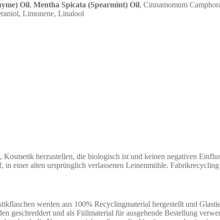
yme) Oil
,
Mentha Spicata (Spearmint) Oil
, Cinnamomum Camphora (C
raniol, Limonene, Linalool
osmetik herzustellen, die biologisch ist und keinen negativen Einflu
, in einer alten ursprünglich verlassenen Leinenmühle. Fabrikrecyclin
ikflaschen werden aus 100% Recyclingmaterial hergestellt und Glastie
rden geschreddert und als Füllmaterial für ausgehende Bestellung ver