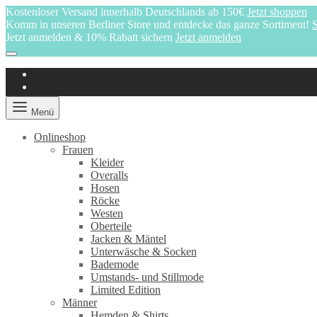
Kostenloser Versand innerhalb Deutschlands ab 150€
Jetzt shoppen
Komm in unseren Berliner Store und entdecke das ganze Sortiment!
S
Jetzt anmelden & 10% Rabatt sichern
Jetzt anmelden
Menü
Onlineshop
Frauen
Kleider
Overalls
Hosen
Röcke
Westen
Oberteile
Jacken & Mäntel
Unterwäsche & Socken
Bademode
Umstands- und Stillmode
Limited Edition
Männer
Hemden & Shirts