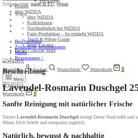
Pre-Loved
Schlagwörter:
made in EU
,
vegan
the
Brands
Handmade
über WiDDA
Teilen
Soap
über WiDDA
Company
Kollektionen
Menge
Nachhaltigkeit bei WiDDA
Faire Produktion – So entsteht WiDDA
Textil & Pflege Guide
Beschreibung
Store Locator
Zusätzliche Informationen
Berlin Concept Store
Marke
Rezensionen
0
Anmelden
Suchen
Wunschliste
Warenkorb
0
Beschreibung
Menü
Lavendel-Rosmarin Duschgel 2
Warenkorb
0
Sanfte Reinigung mit natürlicher Frische
Dieses
Lavendel-Rosmarin Duschgel
reinigt Deine Haut mild und s
Minze Dich belebt und entspannt zugleich.
Natürlich, bewusst & nachhaltig