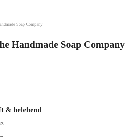
 Handmade Soap Company
 the Handmade Soap Company
ft & belebend
nze
he