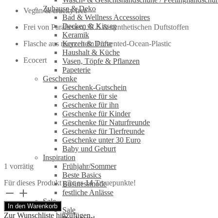
Zuhause & Deko
Vegan & cruelty free
Bad & Wellness Accessoires
Decken & Kissen
Frei von Parabenen, SLS & synthetischen Duftstoffen
Keramik
Flasche aus recyceltem Prevented-Ocean-Plastic
Kerzen & Düfte
Haushalt & Küche
Ecocert
Vasen, Töpfe & Pflanzen
Papeterie
Geschenke
Geschenk-Gutschein
Geschenke für sie
Geschenke für ihn
Geschenke für Kinder
Geschenke für Naturfreunde
Geschenke für Tierfreunde
Geschenke unter 30 Euro
Baby und Geburt
Inspiration
1 vorrätig
Frühjahr/Sommer
Beste Basics
Für dieses Produkt gibt es
14
Treuepunkte!
Businessmode
Lavendel-
festliche Anlässe
Rosmarin
Sale
In den Warenkorb
Duschgel
Sale
Zur Wunschliste hinzufügen.
|