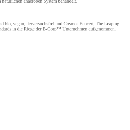
em natürlichen anaeroben System behandelt.
nd bio, vegan, tierversuchsfrei und Cosmos Ecocert, The Leaping
Standards in die Riege der B-Corp™ Unternehmen aufgenommen.