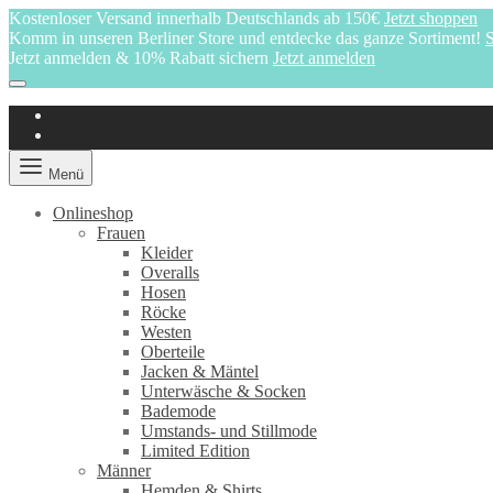
Kostenloser Versand innerhalb Deutschlands ab 150€
Jetzt shoppen
Komm in unseren Berliner Store und entdecke das ganze Sortiment!
S
Jetzt anmelden & 10% Rabatt sichern
Jetzt anmelden
Menü
Onlineshop
Frauen
Kleider
Overalls
Hosen
Röcke
Westen
Oberteile
Jacken & Mäntel
Unterwäsche & Socken
Bademode
Umstands- und Stillmode
Limited Edition
Männer
Hemden & Shirts