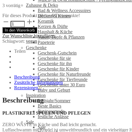
Zuhause & Deko
3 vorrätig
Bad & Wellness Accessoires
Für dieses Produkt gibt es
6
Treuepunkte!
Decken & Kissen
Luffaschwamm
Keramik
"Herbstblatt"
Kerzen & Düfte
In den Warenkorb
mit
Haushalt & Küche
Zur Wunschliste hinzufügen.
Kordel
Vasen, Töpfe & Pflanzen
Schlagwort:
vegan
von
Papeterie
Ich
Geschenke
Teilen
bin
Geschenk-Gutschein
Pur
Geschenke für sie
Menge
Geschenke für ihn
Geschenke für Kinder
Geschenke für Naturfreunde
Beschreibung
Geschenke für Tierfreunde
Zusätzliche Informationen
Geschenke unter 30 Euro
Rezensionen
0
Baby und Geburt
Inspiration
Beschreibung
Frühjahr/Sommer
Beste Basics
Businessmode
PLASTIKFREI SPÜLEN UND PFLEGEN
festliche Anlässe
Sale
ZERO WASTE in Küche und Bad leicht gemacht.
Sale
Luffaschwamm mit Kordel ist umweltfreundlich und ein vielseitiger 