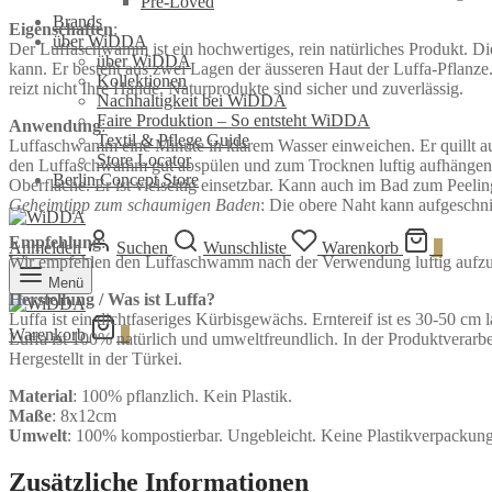
Pre-Loved
Brands
Eigenschaften
:
über WiDDA
Der Luffaschwamm ist ein hochwertiges, rein natürliches Produkt. D
über WiDDA
kann. Er besteht aus zwei Lagen der äusseren Haut der Luffa-Pflanze.
Kollektionen
reizt nicht Ihre Hände. Naturprodukte sind sicher und zuverlässig.
Nachhaltigkeit bei WiDDA
Faire Produktion – So entsteht WiDDA
Anwendung
:
Textil & Pflege Guide
Luffaschwamm eine Minute in klarem Wasser einweichen. Er quillt au
Store Locator
den Luffaschwamm gut abspülen und zum Trocknen luftig aufhängen. D
Berlin Concept Store
Oberfläche. Er ist vielseitig einsetzbar. Kann auch im Bad zum Peel
Geheimtipp zum schaumigen Baden
: Die obere Naht kann aufgeschni
Empfehlung
:
Anmelden
Suchen
Wunschliste
Warenkorb
0
Wir empfehlen den Luffaschwamm nach der Verwendung luftig aufzuh
Menü
Herstellung / Was ist Luffa?
Luffa ist ein dichtfaseriges Kürbisgewächs. Erntereif ist es 30-50 cm
Warenkorb
0
Luffa ist 100% natürlich und umweltfreundlich. In der Produktverarbe
Hergestellt in der Türkei.
Material
: 100% pflanzlich. Kein Plastik.
Maße
: 8x12cm
Umwelt
: 100% kompostierbar. Ungebleicht. Keine Plastikverpackung
Zusätzliche Informationen