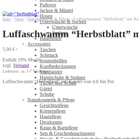
Pullover
Jacken & Mäntel
Hosen
Start
/
Shop
/
Naturkosmetik & Pflege
/
Luffaschwamm “Herbstblatt” mit Kor
Unterwäsche & Socken
Unterwäsche
Luffaschwamm “Herbstblatt” mi
Socken
Badehosen
Accessoires
5,90
€
Taschen
*
Schmuck
Enthält 19% MwSt.
Sonnenbrillen
zzgl.
Versand
Kopfbedeckungen
Lieferzeit: ca. 5-7 Werktage
Stirnbänder
Handschuhe & Stulpen
Luffaschwamm “Herbstblatt” mit Kordel von Ich bin Pur
Tücher und Schals
Gürtel
Schuhe
Naturkosmetik & Pflege
Gesichtspflege
Körperpflege
Haarpflege
Deodorants
Rasur & Bartpflege
Sets & Geschenkpackungen
Wasch‑ & Gesichtshandschuhe / Peelinghandschu