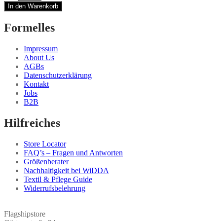
In den Warenkorb
mit
Kordel
Formelles
von
Ich
bin
Impressum
Pur
About Us
Menge
AGBs
Datenschutzerklärung
Kontakt
Jobs
B2B
Hilfreiches
Store Locator
FAQ’s – Fragen und Antworten
Größenberater
Nachhaltigkeit bei WiDDA
Textil & Pflege Guide
Widerrufsbelehrung
Flagshipstore