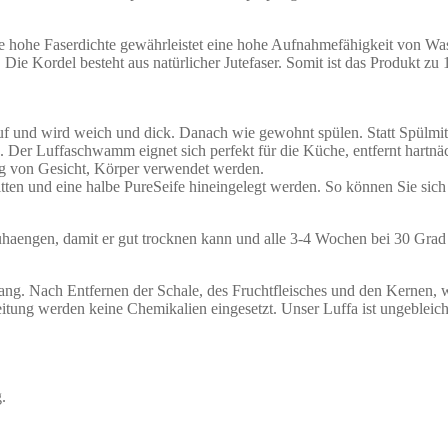
ie hohe Faserdichte gewährleistet eine hohe Aufnahmefähigkeit von Wa
 Die Kordel besteht aus natürlicher Jutefaser. Somit ist das Produkt z
f und wird weich und dick. Danach wie gewohnt spülen. Statt Spülmitt
er Luffaschwamm eignet sich perfekt für die Küche, entfernt hartnäck
ing von Gesicht, Körper verwendet werden.
tten und eine halbe PureSeife hineingelegt werden. So können Sie si
aengen, damit er gut trocknen kann und alle 3-4 Wochen bei 30 Gra
 lang. Nach Entfernen der Schale, des Fruchtfleisches und den Kernen, w
itung werden keine Chemikalien eingesetzt. Unser Luffa ist ungebleich
.