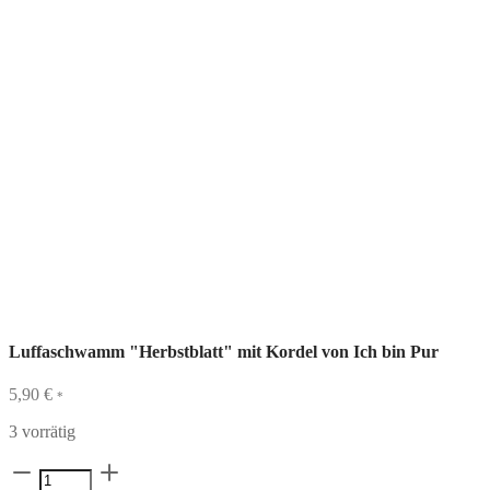
Luffaschwamm "Herbstblatt" mit Kordel von Ich bin Pur
5,90
€
*
3 vorrätig
Luffaschwamm
"Herbstblatt"