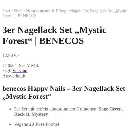
Start
/
Shop
/
Naturkosmetik & Pflege
/
Nägel
/
3er Nagellack Set „Mystic
Forest“ | BENECOS
3er Nagellack Set „Mystic
Forest“ | BENECOS
12,90
€
*
Enthält 19% MwSt.
zzgl.
Versand
Ausverkauft
benecos Happy Nails – 3er Nagellack Set
„Mystic Forest“
3er Set mit perfekt abgestimmten Grüntönen:
Sage Green
,
Rock It
,
Mystery
Vegane
20-Free
Formel