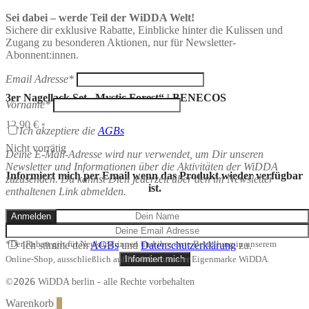
Sei dabei – werde Teil der WiDDA Welt!
Sichere dir exklusive Rabatte, Einblicke hinter die Kulissen und
Zugang zu besonderen Aktionen, nur für Newsletter-
Abonnent:innen.
Email Adresse*
3er Nagellack Set „Mystic Forest“ | BENECOS
Vorname*
12,90
€
*
Ich akzeptiere die
AGBs
Nicht vorrätig
Deine E-Mail-Adresse wird nur verwendet, um Dir unseren
Newsletter und Informationen über die Aktivitäten der WiDDA
Informiert mich per Email wenn das Produkt wieder verfügbar
zuzusenden. Du kannst Dich jederzeit über den im Newsletter
ist.
enthaltenen Link abmelden.
*Der Rabatt gilt für Neukund:innen und ihre erste Bestellung in unserem
Ich stimme den
AGBs
und
Datenschutzerklärung
zu.
Informiert mich
Online-Shop, ausschließlich auf Produkte unserer Eigenmarke WiDDA.
2026
©
WiDDA berlin - alle Rechte vorbehalten
Warenkorb
0