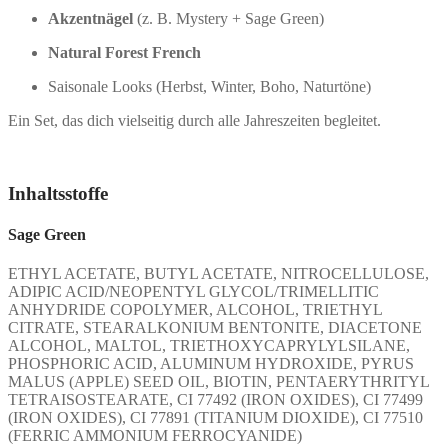
Akzentnägel
(z. B. Mystery + Sage Green)
Natural Forest French
Saisonale Looks (Herbst, Winter, Boho, Naturtöne)
Ein Set, das dich vielseitig durch alle Jahreszeiten begleitet.
Inhaltsstoffe
Sage Green
ETHYL ACETATE, BUTYL ACETATE, NITROCELLULOSE,
ADIPIC ACID/NEOPENTYL GLYCOL/TRIMELLITIC
ANHYDRIDE COPOLYMER, ALCOHOL, TRIETHYL
CITRATE, STEARALKONIUM BENTONITE, DIACETONE
ALCOHOL, MALTOL, TRIETHOXYCAPRYLYLSILANE,
PHOSPHORIC ACID, ALUMINUM HYDROXIDE, PYRUS
MALUS (APPLE) SEED OIL, BIOTIN, PENTAERYTHRITYL
TETRAISOSTEARATE, CI 77492 (IRON OXIDES), CI 77499
(IRON OXIDES), CI 77891 (TITANIUM DIOXIDE), CI 77510
(FERRIC AMMONIUM FERROCYANIDE)