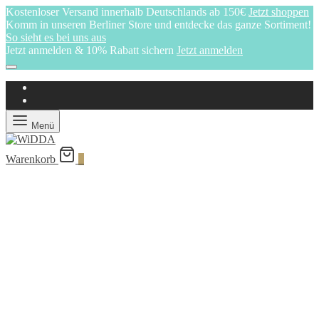
Kostenloser Versand innerhalb Deutschlands ab 150€
Jetzt shoppen
Komm in unseren Berliner Store und entdecke das ganze Sortiment!
So sieht es bei uns aus
Jetzt anmelden & 10% Rabatt sichern
Jetzt anmelden
Menü
Warenkorb
0