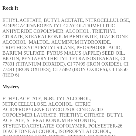
Rock It
ETHYL ACETATE, BUTYL ACETATE, NITROCELLULOSE,
ADIPIC ACID/NEOPENTYL GLYCOL/TRIMELLITIC
ANHYDRIDE COPOLYMER, ALCOHOL, TRIETHYL
CITRATE, STEARALKONIUM BENTONITE, DIACETONE
ALCOHOL, MALTOL, ALUMINUM HYDROXIDE,
TRIETHOXYCAPRYLYLSILANE, PHOSPHORIC ACID,
BARIUM SULFATE, PYRUS MALUS (APPLE) SEED OIL,
BIOTIN, PENTAERYTHRITYL TETRAISOSTEARATE, CI
77891 (TITANIUM DIOXIDE), CI 77499 (IRON OXIDES), CI
77491 (IRON OXIDES), CI 77492 (IRON OXIDES), CI 15850
(RED 6)
Mystery
ETHYL ACETATE, N-BUTYL ALCOHOL,
NITROCELLULOSE, ALCOHOL, CITRIC
ACID/PROPYLENE GLYCOL/SUCCINIC ACID
COPOLYMER LAURATE, TRIETHYL CITRATE, BUTYL
ACETATE, STERALKONIUM BENTONITE,
STYRENE/ACRYLATES COPOLYMER, POLYESTER-26,
DIACETONE ALCOHOL, ISOPROPYL ALCOHOL,