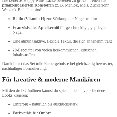
Die benecos Happy Nails Lacke bestehen zu großen Teilen aus
pflanzenbasierten Rohstoffen
(z. B. Maniok, Mais, Zuckerrohr,
Weizen). Enthalten sind:
Biotin (Vitamin H)
zur Stärkung der Nagelstruktur
Französisches Apfelkernöl
für geschmeidige, gepflegte
Nägel
Eine atmungsaktive, flexible Textur, die sich angenehm trägt
20-Free
: frei von vielen herkömmlichen, kritischen
Inhaltsstoffen
Damit bietet das Set tolle Farbergebnisse bei gleichzeitig bewusster,
nachhaltiger Formulierung.
Für kreative & moderne Maniküren
Mit den drei Grüntönen kannst du spielend leicht verschiedene
Looks kreieren:
Einfarbig – natürlich bis ausdrucksstark
Farbverläufe / Ombré