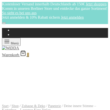
Kostenloser Versand innerhalb Deutschlands ab 150€
Jetzt shoppen
Komm in unseren Berliner Store und entdecke das ganze Sortiment!
So sieht es bei uns aus
Jetzt anmelden & 10% Rabatt sichern
Jetzt anmelden
Menü
Warenkorb
0
Start
/
Shop
/
Zuhause & Deko
/
Papeterie
/
Deine innere Stimme –
Kartenbox – Laurence King Verlag