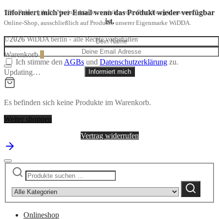
Informiert mich per Email wenn das Produkt wieder verfügbar
*Der Rabatt gilt für Neukund:innen und ihre erste Bestellung in unserem
ist.
Online-Shop, ausschließlich auf Produkte unserer Eigenmarke WiDDA.
2026
©
WiDDA berlin - alle Rechte vorbehalten
Warenkorb
0
Ich stimme den
AGBs
und
Datenschutzerklärung
zu.
Updating…
Informiert mich
Es befinden sich keine Produkte im Warenkorb.
Weiter shoppen
Vertrag widerrufen
Suchen
Narrow
nach:
by
Suchen
category:
Onlineshop