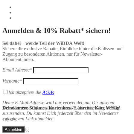
Anmelden & 10% Rabatt* sichern!
Sei dabei – werde Teil der WiDDA Welt!
Sichere dir exklusive Rabatte, Einblicke hinter die Kulissen und
Zugang zu besonderen Aktionen, nur für Newsletter-
Abonnent:innen.
Email Adresse*
Vorname*
Ich akzeptiere die
AGBs
Deine E-Mail-Adresse wird nur verwendet, um Dir unseren
Newsletter und Informationen über die Aktivitäten der WiDDA
Deine innere Stimme - Kartenbox - Laurence King Verlag
zuzusenden. Du kannst Dich jederzeit über den im Newsletter
enthaltenen Link abmelden.
18,00
€
*
Nicht vorrätig