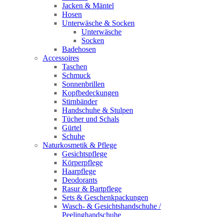
Jacken & Mäntel
Hosen
Unterwäsche & Socken
Unterwäsche
Socken
Badehosen
Accessoires
Taschen
Schmuck
Sonnenbrillen
Kopfbedeckungen
Stirnbänder
Handschuhe & Stulpen
Tücher und Schals
Gürtel
Schuhe
Naturkosmetik & Pflege
Gesichtspflege
Körperpflege
Haarpflege
Deodorants
Rasur & Bartpflege
Sets & Geschenkpackungen
Wasch‑ & Gesichtshandschuhe /
Peelinghandschuhe