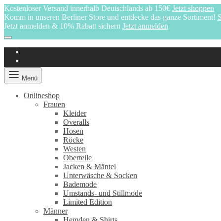
Kostenloser Versand innerhalb Deutschlands ab 150€
Jetzt shoppen
Komm in unseren Berliner Store und entdecke das ganze Sortiment!
S
Jetzt anmelden & 10% Rabatt sichern
Jetzt anmelden
Menü
Onlineshop
Frauen
Kleider
Overalls
Hosen
Röcke
Westen
Oberteile
Jacken & Mäntel
Unterwäsche & Socken
Bademode
Umstands- und Stillmode
Limited Edition
Männer
Hemden & Shirts