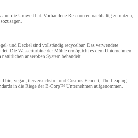
ss auf die Umwelt hat. Vorhandene Ressourcen nachhaltig zu nutzen,
g sozusagen.
gel- und Deckel sind vollständig recycelbar. Das verwendete
wendet. Die Wasserturbine der Mühle ermöglicht es dem Unternehmen
em natürlichen anaeroben System behandelt.
nd bio, vegan, tierversuchsfrei und Cosmos Ecocert, The Leaping
Standards in die Riege der B-Corp™ Unternehmen aufgenommen.