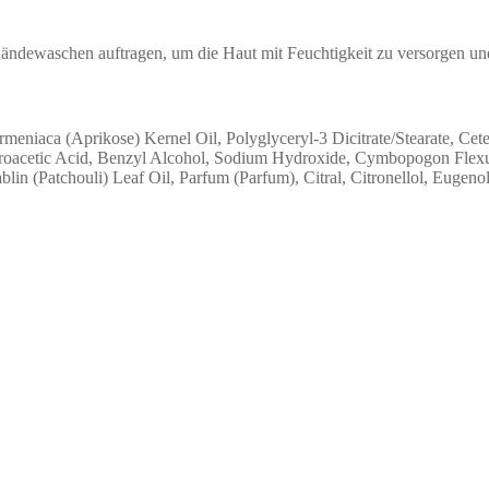
ndewaschen auftragen, um die Haut mit Feuchtigkeit zu versorgen und
eniaca (Aprikose) Kernel Oil, Polyglyceryl-3 Dicitrate/Stearate, Cet
cetic Acid, Benzyl Alcohol, Sodium Hydroxide, Cymbopogon Flexuosu
n (Patchouli) Leaf Oil, Parfum (Parfum), Citral, Citronellol, Eugenol