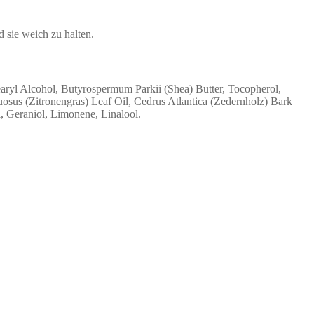
 sie weich zu halten.
earyl Alcohol, Butyrospermum Parkii (Shea) Butter, Tocopherol,
s (Zitronengras) Leaf Oil, Cedrus Atlantica (Zedernholz) Bark
, Geraniol, Limonene, Linalool.