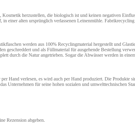
osmetik herzustellen, die biologisch ist und keinen negativen Einflu
, in einer alten ursprünglich verlassenen Leinenmühle. Fabrikrecyclin
ikflaschen werden aus 100% Recyclingmaterial hergestellt und Glastie
rden geschreddert und als Füllmaterial für ausgehende Bestellung ver
komplett durch die Natur angetrieben. Sogar die Abwässer werden in ein
er Hand verlesen, es wird auch per Hand produziert. Die Produkte si
de das Unternehmen für seine hohen sozialen und umwelttechnischen 
eine Rezension abgeben.