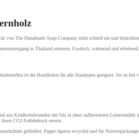
ernholz
lz von The Handmade Soap Company zieht schnell ein und hinterlässt d
onnenuntergang in Thailand erinnern. Exotisch, wärmend und erhebend
altsstoffen ist die Handlotion für alle Hauttypen geeignet. Sie ist fr
 aus Kindheitsfreunden mit Sitz in einer aufbereiteten Leinenmühle 
de ihren CO2-Fußabdruck enorm.
sserturbine gefördert, Pappe rigoros recycled und für Neuverpackung