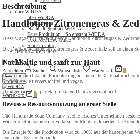
Pre-Loved
Beschreibung
Brands
über WiDDA
über WiDDA
Handlotion Zitronengras & Zed
Kollektionen
Nachhaltigkeit bei WiDDA
Faire Produktion – So entsteht WiDDA
Diese wunderbar frisch duftende Handlotion Zitronengras & Zedernho
Textil & Pflege Guide
Store Locator
Die Duftkomposition aus Zitronengras & Zedernholz soll an einen S
Berlin Concept Store
Nachhaltig und sanft zur Haut
Anmelden
Suchen
Wunschliste
Warenkorb
0
Durch die durchdachte Formulierung aus ausschließlich natürlichen Inh
Menü
Stoffen, sowie tierversuchfrei und vegan.
Handgemacht und perfekt um Deine Haut zu verwöhnen!
Warenkorb
0
Bewusste Ressourcennutzung an erster Stelle
The Handmade Soap Company ist eine irisches Unternehmen bestehend
Wiederinbetriebnahme der verlassenen Mühle reduzierten die Freun
Die Energie für die Produktion wird zu 100% aus der hauseigenen Wa
anaeroben System behandelt.