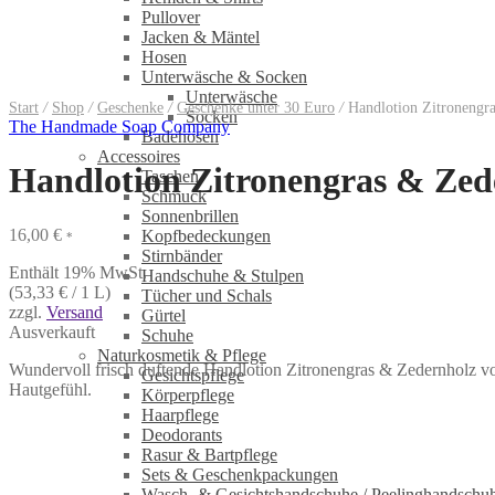
Pullover
Jacken & Mäntel
Hosen
Unterwäsche & Socken
Unterwäsche
Start
/
Shop
/
Geschenke
/
Geschenke unter 30 Euro
/
Handlotion Zitroneng
Socken
The Handmade Soap Company
Badehosen
Accessoires
Handlotion Zitronengras & Ze
Taschen
Schmuck
Sonnenbrillen
16,00
€
Kopfbedeckungen
*
Stirnbänder
Enthält 19% MwSt.
Handschuhe & Stulpen
(
53,33
€
/ 1 L)
Tücher und Schals
zzgl.
Versand
Gürtel
Ausverkauft
Schuhe
Naturkosmetik & Pflege
Wundervoll frisch duftende Handlotion Zitronengras & Zedernholz vo
Gesichtspflege
Hautgefühl.
Körperpflege
Haarpflege
Deodorants
Rasur & Bartpflege
Sets & Geschenkpackungen
Wasch‑ & Gesichtshandschuhe / Peelinghandschu