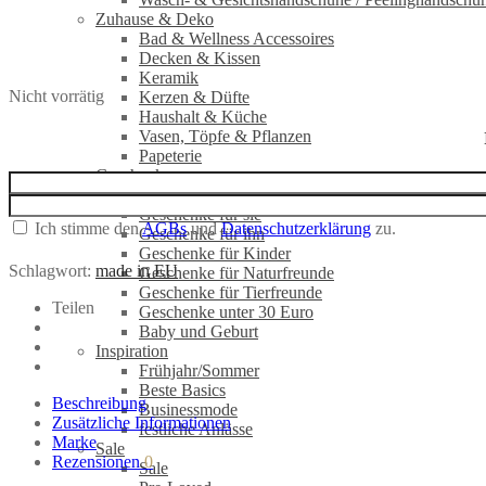
Zuhause & Deko
Bad & Wellness Accessoires
Decken & Kissen
Keramik
Nicht vorrätig
Kerzen & Düfte
Haushalt & Küche
Vasen, Töpfe & Pflanzen
Papeterie
Geschenke
Geschenk-Gutschein
Geschenke für sie
Ich stimme den
AGBs
und
Datenschutzerklärung
zu.
Geschenke für ihn
Geschenke für Kinder
Schlagwort:
made in EU
Geschenke für Naturfreunde
Geschenke für Tierfreunde
Teilen
Geschenke unter 30 Euro
Baby und Geburt
Inspiration
Frühjahr/Sommer
Beste Basics
Beschreibung
Businessmode
Zusätzliche Informationen
festliche Anlässe
Marke
Sale
Rezensionen
0
Sale