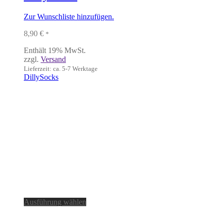
Zur Wunschliste hinzufügen.
8,90
€
*
Enthält 19% MwSt.
zzgl.
Versand
Lieferzeit: ca. 5-7 Werktage
DillySocks
Dieses
Ausführung wählen
Produkt
weist