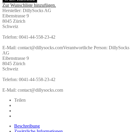
Tree
Zur Wunschliste hinzufügen.
–
Hersteller:
DillySocks AG
Kindersocken
Eibenstrasse 9
mit
8045 Zürich
Weihnachtsbaum-
Schweiz
Motiv
|
Telefon: 0041-44-558-23-42
Dilly
Socks
E-Mail: contact@dillysocks.com
Verantwortliche Person:
DillySocks
Menge
AG
Eibenstrasse 9
8045 Zürich
Schweiz
Telefon: 0041-44-558-23-42
E-Mail: contact@dillysocks.com
Teilen
Beschreibung
Zusätzliche Informationen