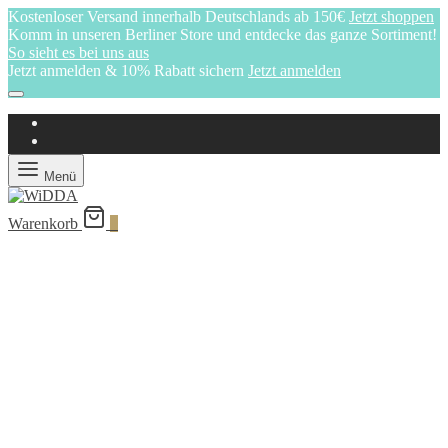
Kostenloser Versand innerhalb Deutschlands ab 150€
Jetzt shoppen
Komm in unseren Berliner Store und entdecke das ganze Sortiment!
So sieht es bei uns aus
Jetzt anmelden & 10% Rabatt sichern
Jetzt anmelden
Menü
Warenkorb
0