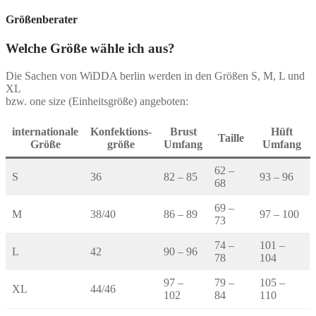
Produkt
weist
Größenberater
mehrere
Varianten
Welche Größe wähle ich aus?
auf.
Die
Die Sachen von WiDDA berlin werden in den Größen S, M, L und
Optionen
XL
können
bzw. one size (Einheitsgröße) angeboten:
auf
der
Produktseite
internationale
Konfektions-
Brust
Hüft
Taille
gewählt
Größe
größe
Umfang
Umfang
werden
62 –
S
36
82 – 85
93 – 96
68
69 –
M
38/40
86 – 89
97 – 100
73
74 –
101 –
L
42
90 – 96
78
104
97 –
79 –
105 –
XL
44/46
102
84
110