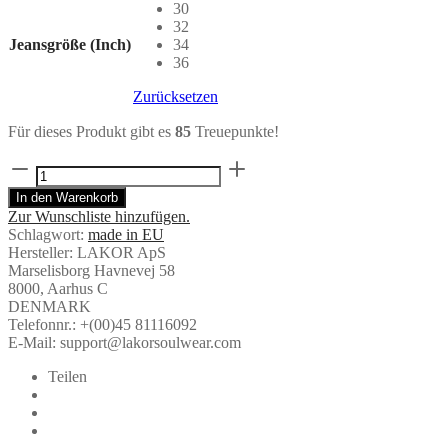
30
32
Jeansgröße (Inch)
34
36
Zurücksetzen
Für dieses Produkt gibt es
85
Treuepunkte!
Chino
Shorts
In den Warenkorb
in
Zur Wunschliste hinzufügen.
Beige
Schlagwort:
made in EU
-
Hersteller:
LAKOR ApS
LAKOR
Marselisborg Havnevej 58
Menge
8000, Aarhus C
DENMARK
Telefonnr.: +(00)45 81116092
E-Mail: support@lakorsoulwear.com
Teilen