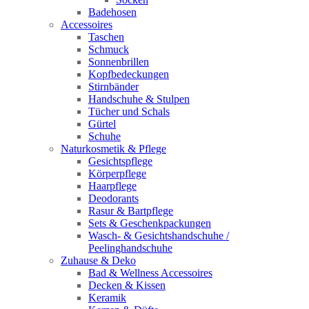
Badehosen
Accessoires
Taschen
Schmuck
Sonnenbrillen
Kopfbedeckungen
Stirnbänder
Handschuhe & Stulpen
Tücher und Schals
Gürtel
Schuhe
Naturkosmetik & Pflege
Gesichtspflege
Körperpflege
Haarpflege
Deodorants
Rasur & Bartpflege
Sets & Geschenkpackungen
Wasch‑ & Gesichtshandschuhe /
Peelinghandschuhe
Zuhause & Deko
Bad & Wellness Accessoires
Decken & Kissen
Keramik