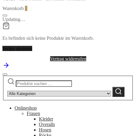
Warenkorb
0
Updating…
Es befinden sich keine Produkte im Warenkorb.
Weiter shoppen
Vertrag widerrufen
Suchen
Narrow
nach:
by
Suchen
category:
Onlineshop
Frauen
Kleider
Overalls
Hosen
Röcke