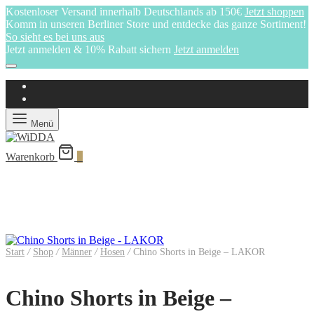
Kostenloser Versand innerhalb Deutschlands ab 150€
Jetzt shoppen
Komm in unseren Berliner Store und entdecke das ganze Sortiment!
So sieht es bei uns aus
Jetzt anmelden & 10% Rabatt sichern
Jetzt anmelden
Menü
Warenkorb
0
Start
/
Shop
/
Männer
/
Hosen
/
Chino Shorts in Beige – LAKOR
Chino Shorts in Beige –