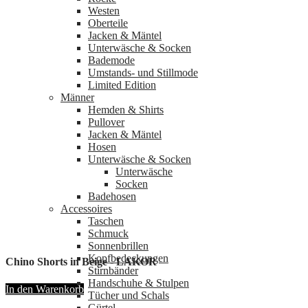
Westen
Oberteile
Jacken & Mäntel
Unterwäsche & Socken
Bademode
Umstands- und Stillmode
Limited Edition
Männer
Hemden & Shirts
Pullover
Jacken & Mäntel
Hosen
Unterwäsche & Socken
Unterwäsche
Socken
Badehosen
Accessoires
Taschen
Schmuck
Sonnenbrillen
Kopfbedeckungen
Chino Shorts in Beige - LAKOR
Stirnbänder
Handschuhe & Stulpen
In den Warenkorb
Tücher und Schals
Gürtel