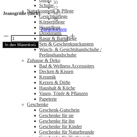
30
Schuhe
32
Naturkosmetik & Pflege
Jeansgröße (Inch)
34
Gesichtspflege
36
Körperpflege
Haarpflege
Zurücksetzen
Deodorants
Chino
Rasur & Bartpflege
Shorts
Sets & Geschenkpackungen
In den Warenkorb
in
Wasch‑ & Gesichtshandschuhe /
Beige
Peelinghandschuhe
-
Zuhause & Deko
LAKOR
Bad & Wellness Accessoires
Menge
Decken & Kissen
Keramik
Kerzen & Düfte
Haushalt & Küche
Vasen, Töpfe & Pflanzen
Papeterie
Geschenke
Geschenk-Gutschein
Geschenke für sie
Geschenke für ihn
Geschenke für Kinder
Geschenke für Naturfreunde