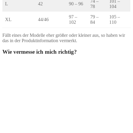
74 –
101 –
L
42
90 – 96
78
104
97 –
79 –
105 –
XL
44/46
102
84
110
Fällt eines der Modelle eher größer oder kleiner aus, so haben wir
das in der Produktinformation vermerkt.
Wie vermesse ich mich richtig?