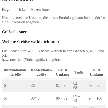
Es gibt noch keine Rezensionen.
Nur angemeldete Kunden, die dieses Produkt gekauft haben, dürfen
eine Rezension abgeben.
Größenberater
Welche Größe wähle ich aus?
Die Sachen von WiDDA berlin werden in den Größen S, M, L und
XL
bzw. one size (Einheitsgröße) angeboten:
internationale
Konfektions-
Brust
Hüft
Taille
Größe
größe
Umfang
Umfang
62 –
S
36
82 – 85
93 – 96
68
69 –
M
38/40
86 – 89
97 – 100
73