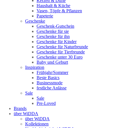
Kerzen & Düfte
Haushalt & Küche
Vasen, Töpfe & Pflanzen
Papeterie
Geschenke
Geschenk-Gutschein
Geschenke für sie
Geschenke für ihn
Geschenke für Kinder
Geschenke für Naturfreunde
Geschenke für Tierfreunde
Geschenke unter 30 Euro
Baby und Geburt
Inspiration
Frühjahr/Sommer
Beste Basics
Businessmode
festliche Anlässe
Sale
Sale
Pre-Loved
Brands
über WiDDA
über WiDDA
Kollektionen