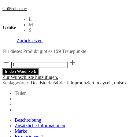
Größenberater
L
M
Größe
S
Zurücksetzen
Für dieses Produkt gibt es
159
Treuepunkte!
Schwarzer
Windbreaker
In den Warenkorb
von
Zur Wunschliste hinzufügen.
ARNIKO
Schlagwörter:
Deadstock Fabric
,
fair produziert
,
recycelt
,
unisex
2080
-
Teilen
Unisex
Menge
Beschreibung
Zusätzliche Informationen
Marke
Rezensionen
0