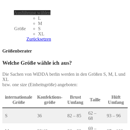
Dieses
Ausführung wählen
Produkt
L
weist
M
mehrere
Größe
S
Varianten
XL
auf.
Zurücksetzen
Die
Optionen
Größenberater
können
auf
Welche Größe wähle ich aus?
der
Produktseite
Die Sachen von WiDDA berlin werden in den Größen S, M, L und
gewählt
XL
werden
bzw. one size (Einheitsgröße) angeboten:
internationale
Konfektions-
Brust
Hüft
Taille
Größe
größe
Umfang
Umfang
62 –
S
36
82 – 85
93 – 96
68
69 –