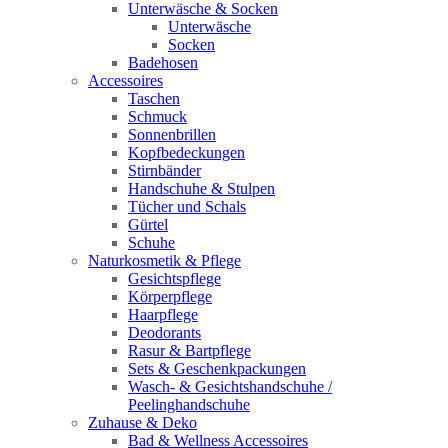
Unterwäsche & Socken
Unterwäsche
Socken
Badehosen
Accessoires
Taschen
Schmuck
Sonnenbrillen
Kopfbedeckungen
Stirnbänder
Handschuhe & Stulpen
Tücher und Schals
Gürtel
Schuhe
Naturkosmetik & Pflege
Gesichtspflege
Körperpflege
Haarpflege
Deodorants
Rasur & Bartpflege
Sets & Geschenkpackungen
Wasch‑ & Gesichtshandschuhe /
Peelinghandschuhe
Zuhause & Deko
Bad & Wellness Accessoires