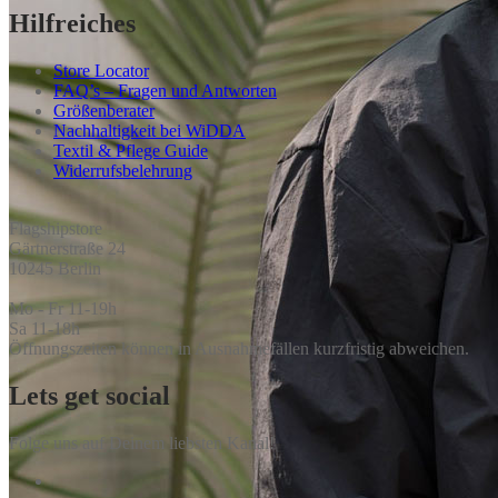
Hilfreiches
Store Locator
FAQ’s – Fragen und Antworten
Größenberater
Nachhaltigkeit bei WiDDA
Textil & Pflege Guide
Widerrufsbelehrung
Flagshipstore
Gärtnerstraße 24
10245 Berlin
Mo - Fr 11-19h
Sa 11-18h
Öffnungszeiten können in Ausnahmefällen kurzfristig abweichen.
Lets get social
Folge uns auf Deinem liebsten Kanal!