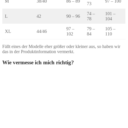
M
38/40
86 – 89
97 – 100
73
74 –
101 –
L
42
90 – 96
78
104
97 –
79 –
105 –
XL
44/46
102
84
110
Fällt eines der Modelle eher größer oder kleiner aus, so haben wir
das in der Produktinformation vermerkt.
Wie vermesse ich mich richtig?