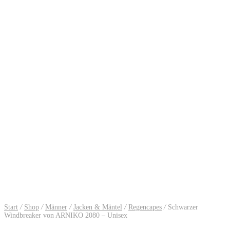
Start
/
Shop
/
Männer
/
Jacken & Mäntel
/
Regencapes
/
Schwarzer
Windbreaker von ARNIKO 2080 – Unisex