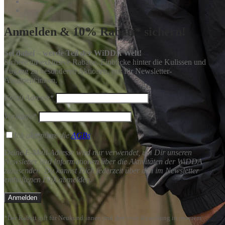
Anmelden & 10% Rabatt* sichern!
Sei dabei – werde Teil der WiDDA Welt!
Sichere dir exklusive Rabatte, Einblicke hinter die Kulissen und
Zugang zu besonderen Aktionen, nur für Newsletter-
Abonnent:innen.
Email Adresse*
Vorname*
Ich akzeptiere die
AGBs
Deine E-Mail-Adresse wird nur verwendet, um Dir unseren
Newsletter und Informationen über die Aktivitäten der WiDDA
zuzusenden. Du kannst Dich jederzeit über den im Newsletter
enthaltenen Link abmelden.
*Der Rabatt gilt für Neukund:innen und ihre erste Bestellung in unserem