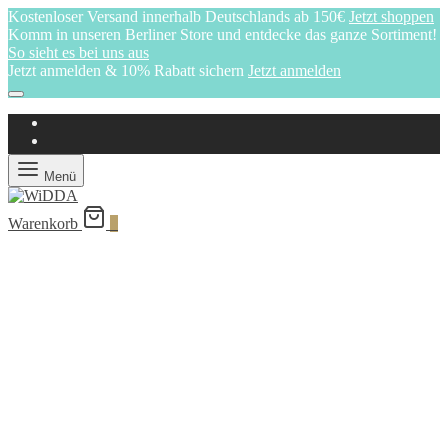
Kostenloser Versand innerhalb Deutschlands ab 150€
Jetzt shoppen
Komm in unseren Berliner Store und entdecke das ganze Sortiment!
So sieht es bei uns aus
Jetzt anmelden & 10% Rabatt sichern
Jetzt anmelden
Menü
Warenkorb
0