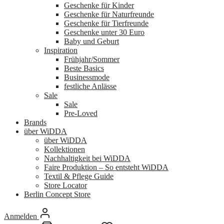
Geschenke für Kinder
Geschenke für Naturfreunde
Geschenke für Tierfreunde
Geschenke unter 30 Euro
Baby und Geburt
Inspiration
Frühjahr/Sommer
Beste Basics
Businessmode
festliche Anlässe
Sale
Sale
Pre-Loved
Brands
über WiDDA
über WiDDA
Kollektionen
Nachhaltigkeit bei WiDDA
Faire Produktion – So entsteht WiDDA
Textil & Pflege Guide
Store Locator
Berlin Concept Store
Anmelden