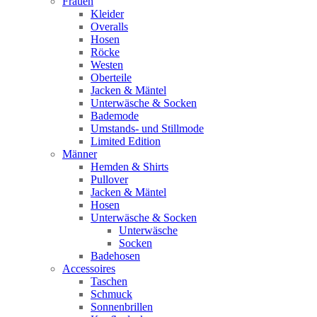
Frauen
Kleider
Overalls
Hosen
Röcke
Westen
Oberteile
Jacken & Mäntel
Unterwäsche & Socken
Bademode
Umstands- und Stillmode
Limited Edition
Männer
Hemden & Shirts
Pullover
Jacken & Mäntel
Hosen
Unterwäsche & Socken
Unterwäsche
Socken
Badehosen
Accessoires
Taschen
Schmuck
Sonnenbrillen