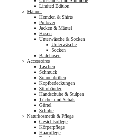
Umstands- und Stillmode
Limited Edition
Männer
Hemden & Shirts
Pullover
Jacken & Mäntel
Hosen
Unterwäsche & Socken
Unterwäsche
Socken
Badehosen
Accessoires
Taschen
Schmuck
Sonnenbrillen
Kopfbedeckungen
Stirnbänder
Handschuhe & Stulpen
Tücher und Schals
Gürtel
Schuhe
Naturkosmetik & Pflege
Gesichtspflege
Körperpflege
Haarpflege