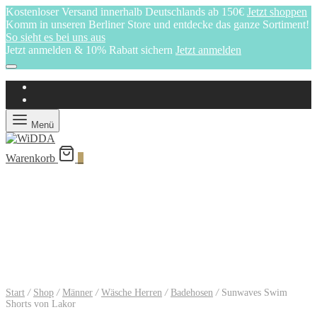
Kostenloser Versand innerhalb Deutschlands ab 150€
Jetzt shoppen
Komm in unseren Berliner Store und entdecke das ganze Sortiment!
So sieht es bei uns aus
Jetzt anmelden & 10% Rabatt sichern
Jetzt anmelden
Menü
Warenkorb
0
Start
/
Shop
/
Männer
/
Wäsche Herren
/
Badehosen
/
Sunwaves Swim
Shorts von Lakor