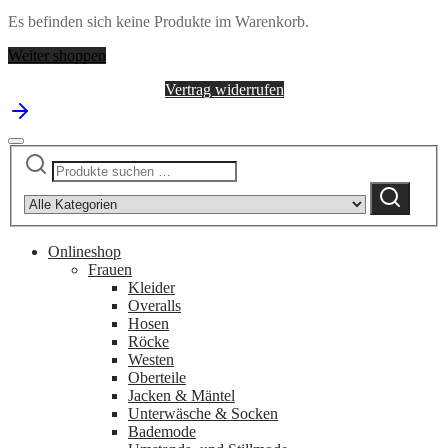
Lakor
Es befinden sich keine Produkte im Warenkorb.
Menge
Weiter shoppen
Vertrag widerrufen
Suchen
Narrow
nach:
by
Suchen
category:
Onlineshop
Frauen
Kleider
Overalls
Hosen
Röcke
Westen
Oberteile
Jacken & Mäntel
Unterwäsche & Socken
Bademode