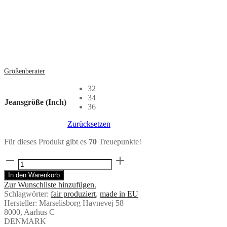
Größenberater
32
34
Jeansgröße (Inch)
36
Zurücksetzen
Für dieses Produkt gibt es
70
Treuepunkte!
Sunwaves
Swim
In den Warenkorb
Shorts
Zur Wunschliste hinzufügen.
von
Schlagwörter:
fair produziert
,
made in EU
Lakor
Hersteller:
Marselisborg Havnevej 58
Menge
8000, Aarhus C
DENMARK