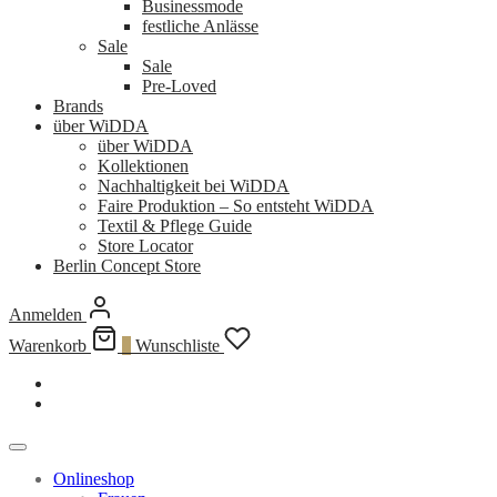
Businessmode
festliche Anlässe
Sale
Sale
Pre-Loved
Brands
über WiDDA
über WiDDA
Kollektionen
Nachhaltigkeit bei WiDDA
Faire Produktion – So entsteht WiDDA
Textil & Pflege Guide
Store Locator
Berlin Concept Store
Anmelden
Warenkorb
0
Wunschliste
Onlineshop