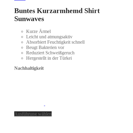
Buntes Kurzarmhemd Shirt
Sunwaves
Kurze Ärmel
Leicht und atmungsaktiv
Absorbiert Feuchtigkeit schnell
Beugt Bakterien vor
Reduziert Schweißgeruch
Hergestellt in der Türkei
Nachhaltigkeit
Dieses
Ausführung wählen
Produkt
weist
mehrere