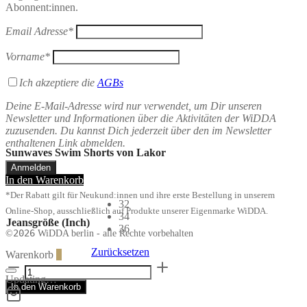
Abonnent:innen.
Email Adresse*
Vorname*
Ich akzeptiere die
AGBs
Deine E-Mail-Adresse wird nur verwendet, um Dir unseren
Newsletter und Informationen über die Aktivitäten der WiDDA
zuzusenden. Du kannst Dich jederzeit über den im Newsletter
enthaltenen Link abmelden.
Sunwaves Swim Shorts von Lakor
In den Warenkorb
*Der Rabatt gilt für Neukund:innen und ihre erste Bestellung in unserem
32
Online-Shop, ausschließlich auf Produkte unserer Eigenmarke WiDDA.
34
Jeansgröße (Inch)
36
2026
©
WiDDA berlin - alle Rechte vorbehalten
Zurücksetzen
Warenkorb
0
Sunwaves
Swim
Updating…
In den Warenkorb
Shorts
von