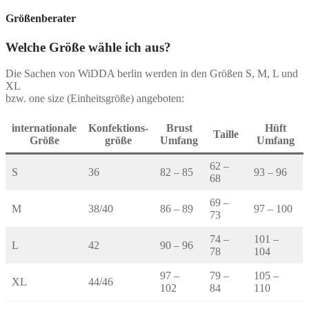
Größenberater
Welche Größe wähle ich aus?
Die Sachen von WiDDA berlin werden in den Größen S, M, L und
XL
bzw. one size (Einheitsgröße) angeboten:
internationale
Konfektions-
Brust
Hüft
Taille
Größe
größe
Umfang
Umfang
62 –
S
36
82 – 85
93 – 96
68
69 –
M
38/40
86 – 89
97 – 100
73
74 –
101 –
L
42
90 – 96
78
104
97 –
79 –
105 –
XL
44/46
102
84
110