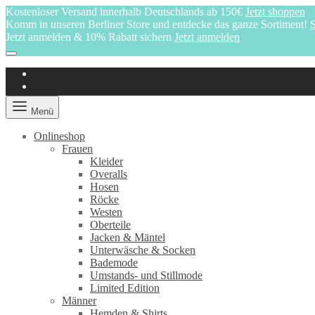
Kostenloser Versand innerhalb Deutschlands ab 150€
Jetzt shoppen
Komm in unseren Berliner Store und entdecke das ganze Sortiment!
S
Jetzt anmelden & 10% Rabatt sichern
Jetzt anmelden
Menü
Onlineshop
Frauen
Kleider
Overalls
Hosen
Röcke
Westen
Oberteile
Jacken & Mäntel
Unterwäsche & Socken
Bademode
Umstands- und Stillmode
Limited Edition
Männer
Hemden & Shirts