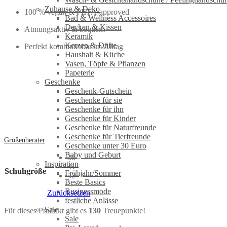
Zuhause & Deko
100 % vegan & PETA-approved
Bad & Wellness Accessoires
Decken & Kissen
Atmungsaktiv & bequem
Keramik
Kerzen & Düfte
Perfekt kombinierbar im Alltag
Haushalt & Küche
Vasen, Töpfe & Pflanzen
Papeterie
Geschenke
Geschenk-Gutschein
Geschenke für sie
Geschenke für ihn
Geschenke für Kinder
Geschenke für Naturfreunde
Geschenke für Tierfreunde
Größenberater
Geschenke unter 30 Euro
Baby und Geburt
38
Inspiration
41
Schuhgröße
Frühjahr/Sommer
42
Beste Basics
Businessmode
Zurücksetzen
festliche Anlässe
Sale
Für dieses Produkt gibt es
130
Treuepunkte!
Sale