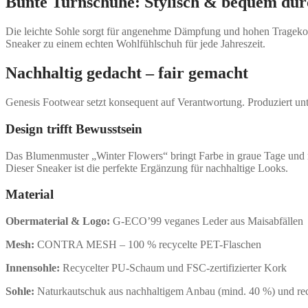
Bunte Turnschuhe: Stylisch & bequem dur
Die leichte Sohle sorgt für angenehme Dämpfung und hohen Tragekom
Sneaker zu einem echten Wohlfühlschuh für jede Jahreszeit.
Nachhaltig gedacht – fair gemacht
Genesis Footwear setzt konsequent auf Verantwortung. Produziert un
Design trifft Bewusstsein
Das Blumenmuster „Winter Flowers“ bringt Farbe in graue Tage und ma
Dieser Sneaker ist die perfekte Ergänzung für nachhaltige Looks.
Material
Obermaterial & Logo:
G-ECO’99 veganes Leder aus Maisabfällen
Mesh:
CONTRA MESH – 100 % recycelte PET-Flaschen
Innensohle:
Recycelter PU-Schaum und FSC-zertifizierter Kork
Sohle:
Naturkautschuk aus nachhaltigem Anbau (mind. 40 %) und re