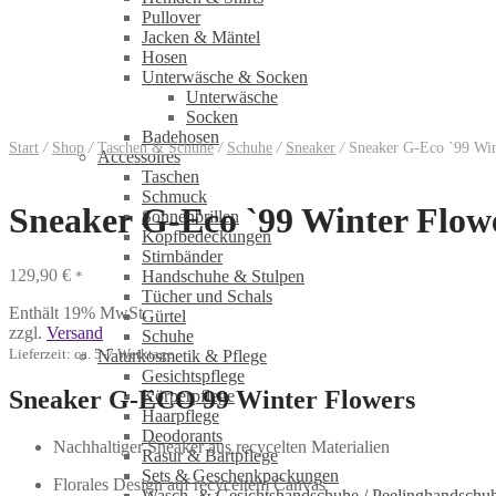
Pullover
Jacken & Mäntel
Hosen
Unterwäsche & Socken
Unterwäsche
Socken
Badehosen
Start
/
Shop
/
Taschen & Schuhe
/
Schuhe
/
Sneaker
/
Sneaker G-Eco `99 Wint
Accessoires
Taschen
Schmuck
Sneaker G-Eco `99 Winter Flowe
Sonnenbrillen
Kopfbedeckungen
Stirnbänder
129,90
€
Handschuhe & Stulpen
*
Tücher und Schals
Enthält 19% MwSt.
Gürtel
zzgl.
Versand
Schuhe
Lieferzeit: ca. 5-7 Werktage
Naturkosmetik & Pflege
Gesichtspflege
Sneaker G-ECO 99 Winter Flowers
Körperpflege
Haarpflege
Deodorants
Nachhaltiger Sneaker aus recycelten Materialien
Rasur & Bartpflege
Sets & Geschenkpackungen
Florales Design auf recyceltem Canvas
Wasch‑ & Gesichtshandschuhe / Peelinghandschu