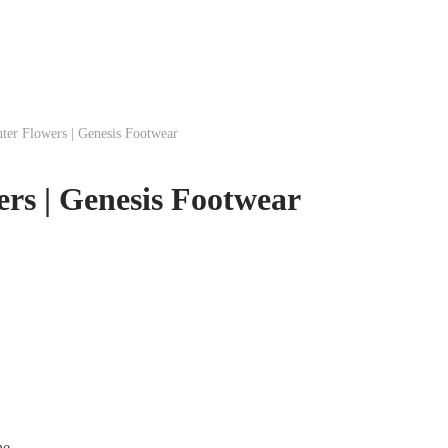
er Flowers | Genesis Footwear
rs | Genesis Footwear
he