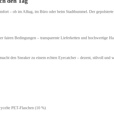
ch den Tag
fort – ob im Alltag, im Büro oder beim Stadtbummel. Der gepolsterte
ter fairen Bedingungen – transparente Lieferketten und hochwertige H
cht den Sneaker zu einem echten Eyecatcher – dezent, stilvoll und wu
cycelte PET-Flaschen (10 %)