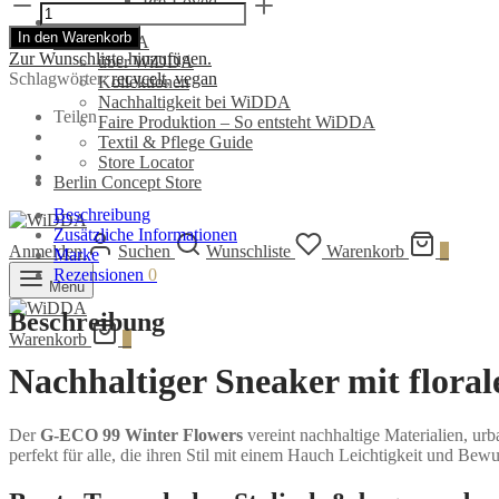
Sneaker
Pre-Loved
G-
Brands
In den Warenkorb
Eco
über WiDDA
Zur Wunschliste hinzufügen.
`99
über WiDDA
Schlagwörter:
recycelt
,
vegan
Winter
Kollektionen
Flowers
Nachhaltigkeit bei WiDDA
Teilen
|
Faire Produktion – So entsteht WiDDA
Genesis
Textil & Pflege Guide
Footwear
Store Locator
Menge
Berlin Concept Store
Beschreibung
Zusätzliche Informationen
Anmelden
Suchen
Wunschliste
Warenkorb
0
Marke
Rezensionen
0
Menü
Beschreibung
Warenkorb
0
Nachhaltiger Sneaker mit floral
Der
G-ECO 99 Winter Flowers
vereint nachhaltige Materialien, urb
perfekt für alle, die ihren Stil mit einem Hauch Leichtigkeit und Bew