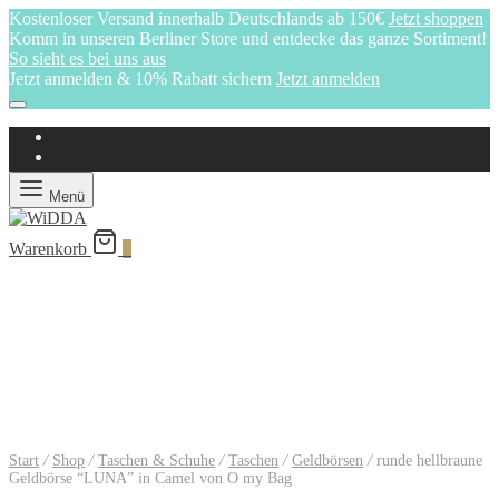
Kostenloser Versand innerhalb Deutschlands ab 150€
Jetzt shoppen
Komm in unseren Berliner Store und entdecke das ganze Sortiment!
So sieht es bei uns aus
Jetzt anmelden & 10% Rabatt sichern
Jetzt anmelden
Menü
Warenkorb
0
Start
/
Shop
/
Taschen & Schuhe
/
Taschen
/
Geldbörsen
/
runde hellbraune
Geldbörse “LUNA” in Camel von O my Bag