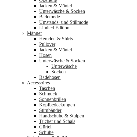
Oberteile
Jacken & Mäntel
Unterwäsche & Socken
Bademode
Umstands- und Stillmode
Limited Edition
Männer
Hemden & Shirts
Pullover
Jacken & Mäntel
Hosen
Unterwäsche & Socken
Unterwäsche
Socken
Badehosen
Accessoires
Taschen
Schmuck
Sonnenbrillen
Kopfbedeckungen
Stirnbänder
Handschuhe & Stulpen
Tücher und Schals
Gürtel
Schuhe