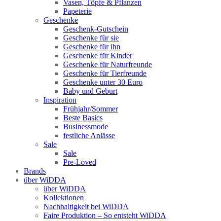
Vasen, Töpfe & Pflanzen
Papeterie
Geschenke
Geschenk-Gutschein
Geschenke für sie
Geschenke für ihn
Geschenke für Kinder
Geschenke für Naturfreunde
Geschenke für Tierfreunde
Geschenke unter 30 Euro
Baby und Geburt
Inspiration
Frühjahr/Sommer
Beste Basics
Businessmode
festliche Anlässe
Sale
Sale
Pre-Loved
Brands
über WiDDA
über WiDDA
Kollektionen
Nachhaltigkeit bei WiDDA
Faire Produktion – So entsteht WiDDA