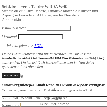
Sei dabei – werde Teil der WiDDA Welt!
Sichere dir exklusive Rabatte, Einblicke hinter die Kulissen und
Zugang zu besonderen Aktionen, nur für Newsletter-
Abonnent:innen.
Email Adresse*
Vorname*
Ich akzeptiere die
AGBs
Deine E-Mail-Adresse wird nur verwendet, um Dir unseren
Newsletter und Informationen über die Aktivitäten der WiDDA
runde hellbraune Geldbörse "LUNA" in Camel von O my Bag
zuzusenden. Du kannst Dich jederzeit über den im Newsletter
enthaltenen Link abmelden.
35,00
€
*
Nicht vorrätig
Informiert mich per Email wenn das Produkt wieder verfügbar
*Der Rabatt gilt für Neukund:innen und ihre erste Bestellung in unserem
ist.
Online-Shop, ausschließlich auf Produkte unserer Eigenmarke WiDDA.
2026
©
WiDDA berlin - alle Rechte vorbehalten
Warenkorb
0