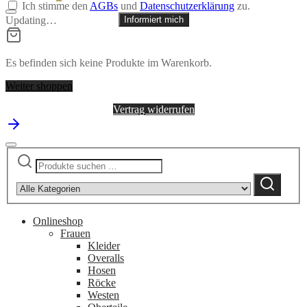
Ich stimme den
AGBs
und
Datenschutzerklärung
zu.
Updating…
Informiert mich
Es befinden sich keine Produkte im Warenkorb.
Weiter shoppen
Vertrag widerrufen
Suchen
Narrow
nach:
by
Suchen
category:
Onlineshop
Frauen
Kleider
Overalls
Hosen
Röcke
Westen