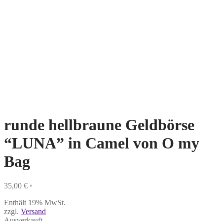
runde hellbraune Geldbörse
“LUNA” in Camel von O my
Bag
35,00
€
*
Enthält 19% MwSt.
zzgl.
Versand
Ausverkauft