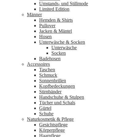
in
Umstands- und Stillmode
schwarz
Limited Edition
aus
Männer
Bio-
Hemden & Shirts
Baumwolle
Pullover
–
Jacken & Mäntel
COMAZO
Hosen
Earth
Unterwäsche & Socken
Menge
Unterwäsche
Socken
Badehosen
Accessoires
Taschen
Schmuck
Sonnenbrillen
Kopfbedeckungen
Stirnbänder
Handschuhe & Stulpen
Tücher und Schals
Gürtel
Schuhe
Naturkosmetik & Pflege
Gesichtspflege
Körperpflege
Haarpflege