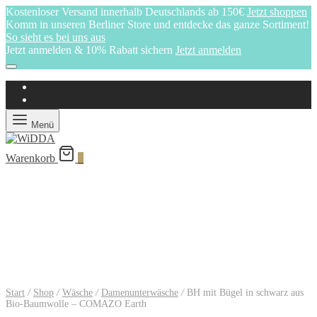
Kostenloser Versand innerhalb Deutschlands ab 150€
Jetzt shoppen
Komm in unseren Berliner Store und entdecke das ganze Sortiment!
So sieht es bei uns aus
Jetzt anmelden & 10% Rabatt sichern
Jetzt anmelden
Menü
Warenkorb
0
Start
/
Shop
/
Wäsche
/
Damenunterwäsche
/
BH mit Bügel in schwarz aus
Bio-Baumwolle – COMAZO Earth