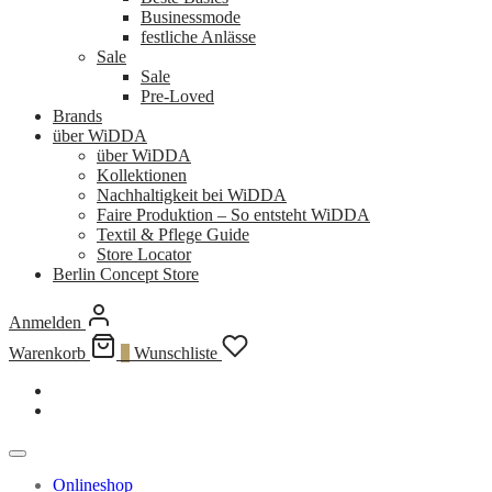
Businessmode
festliche Anlässe
Sale
Sale
Pre-Loved
Brands
über WiDDA
über WiDDA
Kollektionen
Nachhaltigkeit bei WiDDA
Faire Produktion – So entsteht WiDDA
Textil & Pflege Guide
Store Locator
Berlin Concept Store
Anmelden
Warenkorb
0
Wunschliste
Onlineshop