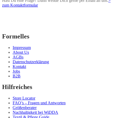
Hast Du eine Frage? Dann wende Dich gerne per Email an uns.
>
zum Kontaktformular
Formelles
Impressum
About Us
AGBs
Datenschutzerklärung
Kontakt
Jobs
B2B
Hilfreiches
Store Locator
FAQ’s – Fragen und Antworten
Größenberater
Nachhaltigkeit bei WiDDA
Textil & Pflege Guide