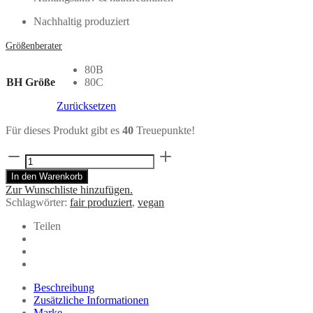
Nachhaltig produziert
Größenberater
80B
BH Größe
80C
Zurücksetzen
Für dieses Produkt gibt es
40
Treuepunkte!
BH
mit
In den Warenkorb
Bügel
Zur Wunschliste hinzufügen.
in
Schlagwörter:
fair produziert
,
vegan
schwarz
aus
Teilen
Bio-
Baumwolle
–
COMAZO
Earth
Beschreibung
Menge
Zusätzliche Informationen
Marke