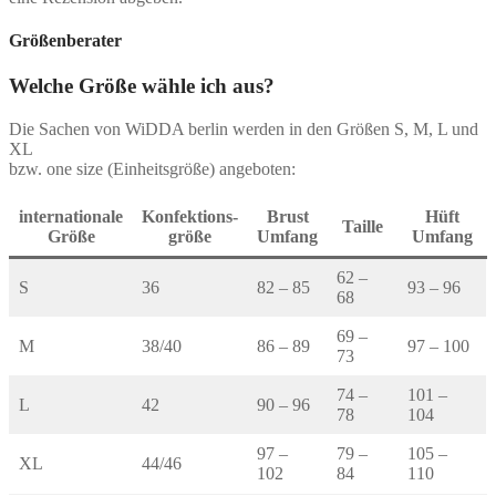
Größenberater
Welche Größe wähle ich aus?
Die Sachen von WiDDA berlin werden in den Größen S, M, L und
XL
bzw. one size (Einheitsgröße) angeboten:
internationale
Konfektions-
Brust
Hüft
Taille
Größe
größe
Umfang
Umfang
62 –
S
36
82 – 85
93 – 96
68
69 –
M
38/40
86 – 89
97 – 100
73
74 –
101 –
L
42
90 – 96
78
104
97 –
79 –
105 –
XL
44/46
102
84
110