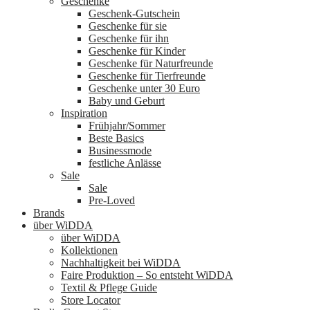
Geschenke
Geschenk-Gutschein
Geschenke für sie
Geschenke für ihn
Geschenke für Kinder
Geschenke für Naturfreunde
Geschenke für Tierfreunde
Geschenke unter 30 Euro
Baby und Geburt
Inspiration
Frühjahr/Sommer
Beste Basics
Businessmode
festliche Anlässe
Sale
Sale
Pre-Loved
Brands
über WiDDA
über WiDDA
Kollektionen
Nachhaltigkeit bei WiDDA
Faire Produktion – So entsteht WiDDA
Textil & Pflege Guide
Store Locator