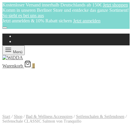
Kostenloser Versand innerhalb Deutschlands ab 150€
Jetzt shoppen
Komm in unseren Berliner Store und entdecke das ganze Sortiment!
So sieht es bei uns aus
Jetzt anmelden & 10% Rabatt sichern
Jetzt anmelden
Menü
Warenkorb
0
Start
/
Shop
/
Bad & Wellness Accessoires
/
Seifenschalen & Seifendosen
/
Seifenschale CLASSIC Salmon von Tranquillo