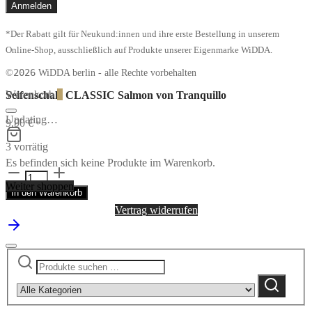
*Der Rabatt gilt für Neukund:innen und ihre erste Bestellung in unserem
Online-Shop, ausschließlich auf Produkte unserer Eigenmarke WiDDA.
2026
©
WiDDA berlin - alle Rechte vorbehalten
Warenkorb
0
Seifenschale CLASSIC Salmon von Tranquillo
Updating…
9,90
€
*
3 vorrätig
Es befinden sich keine Produkte im Warenkorb.
Seifenschale
CLASSIC
Weiter shoppen
In den Warenkorb
Salmon
von
Vertrag widerrufen
Tranquillo
Menge
Suchen
Narrow
nach:
by
Suchen
category: