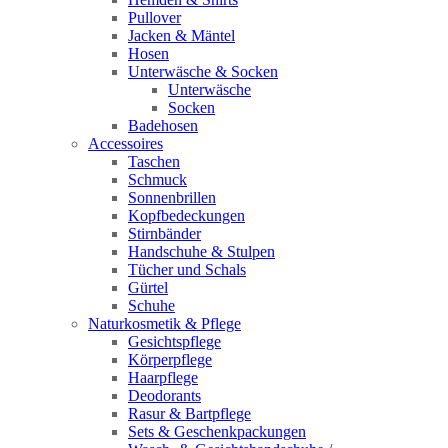
Pullover
Jacken & Mäntel
Hosen
Unterwäsche & Socken
Unterwäsche
Socken
Badehosen
Accessoires
Taschen
Schmuck
Sonnenbrillen
Kopfbedeckungen
Stirnbänder
Handschuhe & Stulpen
Tücher und Schals
Gürtel
Schuhe
Naturkosmetik & Pflege
Gesichtspflege
Körperpflege
Haarpflege
Deodorants
Rasur & Bartpflege
Sets & Geschenkpackungen