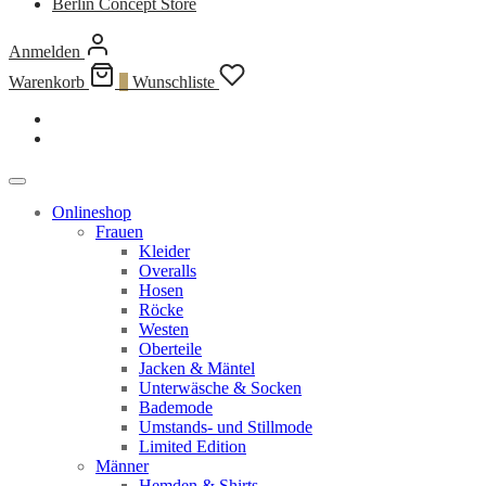
Berlin Concept Store
Anmelden
Warenkorb
0
Wunschliste
Onlineshop
Frauen
Kleider
Overalls
Hosen
Röcke
Westen
Oberteile
Jacken & Mäntel
Unterwäsche & Socken
Bademode
Umstands- und Stillmode
Limited Edition
Männer
Hemden & Shirts