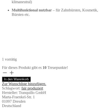
klimaneutral)
Multifunktional nutzbar
– für Zahnbürsten, Kosmetik,
Bürsten etc.
1 vorrätig
Für dieses Produkt gibt es
10
Treuepunkte!
Zahnbürstenhalter
„ROMANTIC“
In den Warenkorb
|
Zur Wunschliste hinzufügen.
Tranquillo
Schlagwort:
fair produziert
Menge
Hersteller:
Tranquillo GmbH
Marta-Fraenkel-Str. 1
01097 Dresden
Deutschland