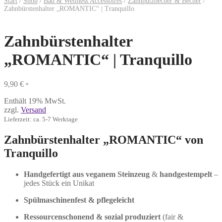
Start
/
Shop
/
Bad & Wellness Accessoires
/
Zahnputzbecher & Becher
/
Zahnbürstenhalter „ROMANTIC“ | Tranquillo
Zahnbürstenhalter
„ROMANTIC“ | Tranquillo
9,90
€
*
Enthält 19% MwSt.
zzgl.
Versand
Lieferzeit: ca. 5-7 Werktage
Zahnbürstenhalter „ROMANTIC“ von
Tranquillo
Handgefertigt aus veganem Steinzeug
&
handgestempelt
–
jedes Stück ein Unikat
Spülmaschinenfest & pflegeleicht
Ressourcenschonend & sozial produziert
(fair &