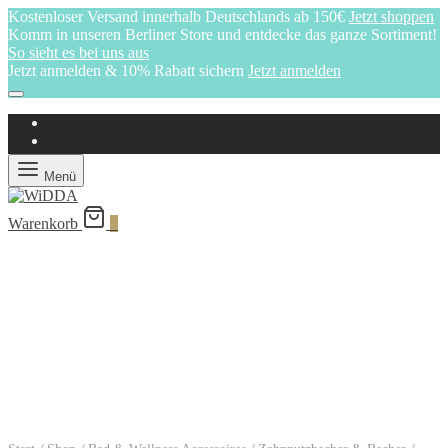
Kostenloser Versand innerhalb Deutschlands ab 150€
Jetzt shoppen
Komm in unseren Berliner Store und entdecke das ganze Sortiment!
So sieht es bei uns aus
Jetzt anmelden & 10% Rabatt sichern
Jetzt anmelden
Menü
Warenkorb
0