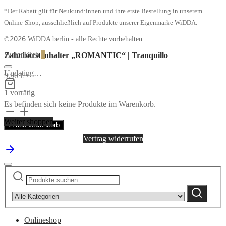
*Der Rabatt gilt für Neukund:innen und ihre erste Bestellung in unserem
Online-Shop, ausschließlich auf Produkte unserer Eigenmarke WiDDA.
2026
©
WiDDA berlin - alle Rechte vorbehalten
Warenkorb
0
Zahnbürstenhalter „ROMANTIC“ | Tranquillo
Updating…
9,90
€
*
1 vorrätig
Es befinden sich keine Produkte im Warenkorb.
Zahnbürstenhalter
„ROMANTIC“
Weiter shoppen
In den Warenkorb
|
Tranquillo
Vertrag widerrufen
Menge
Suchen
Narrow
nach:
by
Suchen
category:
Onlineshop