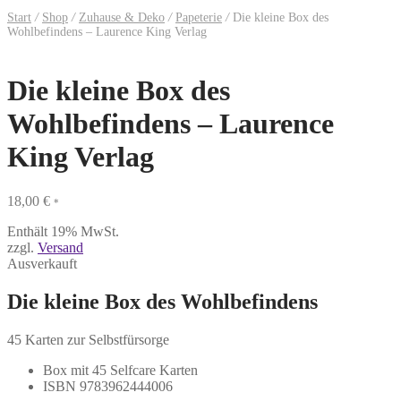
Start
/
Shop
/
Zuhause & Deko
/
Papeterie
/
Die kleine Box des
Wohlbefindens – Laurence King Verlag
Die kleine Box des
Wohlbefindens – Laurence
King Verlag
18,00
€
*
Enthält 19% MwSt.
zzgl.
Versand
Ausverkauft
Die kleine Box des Wohlbefindens
45 Karten zur Selbstfürsorge
Box mit 45 Selfcare Karten
ISBN 9783962444006