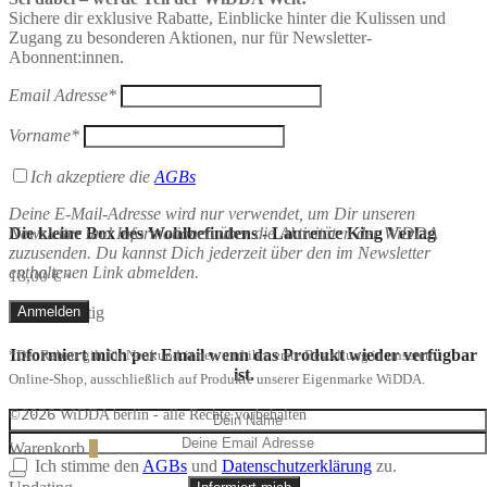
Sichere dir exklusive Rabatte, Einblicke hinter die Kulissen und
Zugang zu besonderen Aktionen, nur für Newsletter-
Abonnent:innen.
Email Adresse*
Vorname*
Ich akzeptiere die
AGBs
Deine E-Mail-Adresse wird nur verwendet, um Dir unseren
Newsletter und Informationen über die Aktivitäten der WiDDA
Die kleine Box des Wohlbefindens - Laurence King Verlag
zuzusenden. Du kannst Dich jederzeit über den im Newsletter
enthaltenen Link abmelden.
18,00
€
*
Nicht vorrätig
Informiert mich per Email wenn das Produkt wieder verfügbar
*Der Rabatt gilt für Neukund:innen und ihre erste Bestellung in unserem
ist.
Online-Shop, ausschließlich auf Produkte unserer Eigenmarke WiDDA.
2026
©
WiDDA berlin - alle Rechte vorbehalten
Warenkorb
0
Ich stimme den
AGBs
und
Datenschutzerklärung
zu.