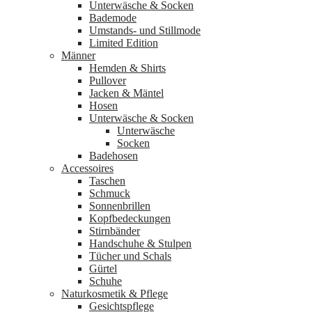
Unterwäsche & Socken
Bademode
Umstands- und Stillmode
Limited Edition
Männer
Hemden & Shirts
Pullover
Jacken & Mäntel
Hosen
Unterwäsche & Socken
Unterwäsche
Socken
Badehosen
Accessoires
Taschen
Schmuck
Sonnenbrillen
Kopfbedeckungen
Stirnbänder
Handschuhe & Stulpen
Tücher und Schals
Gürtel
Schuhe
Naturkosmetik & Pflege
Gesichtspflege