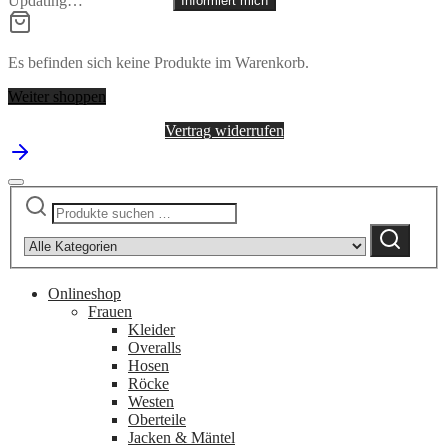
Updating…
Informiert mich
Es befinden sich keine Produkte im Warenkorb.
Weiter shoppen
Vertrag widerrufen
Suchen
Narrow
nach:
by
Suchen
category:
Onlineshop
Frauen
Kleider
Overalls
Hosen
Röcke
Westen
Oberteile
Jacken & Mäntel