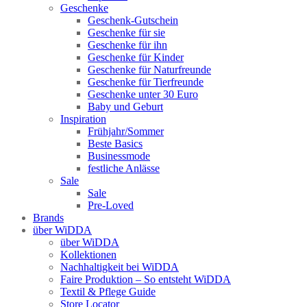
Geschenke
Geschenk-Gutschein
Geschenke für sie
Geschenke für ihn
Geschenke für Kinder
Geschenke für Naturfreunde
Geschenke für Tierfreunde
Geschenke unter 30 Euro
Baby und Geburt
Inspiration
Frühjahr/Sommer
Beste Basics
Businessmode
festliche Anlässe
Sale
Sale
Pre-Loved
Brands
über WiDDA
über WiDDA
Kollektionen
Nachhaltigkeit bei WiDDA
Faire Produktion – So entsteht WiDDA
Textil & Pflege Guide
Store Locator