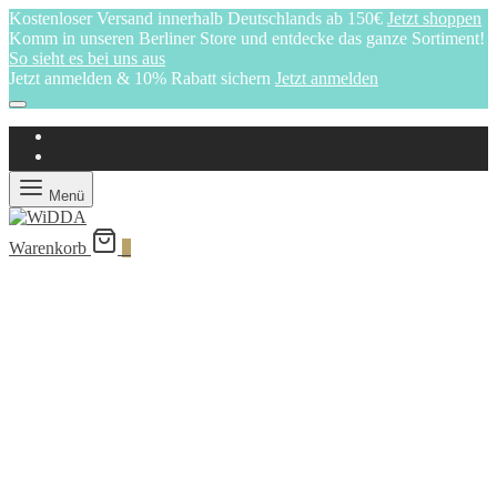
Kostenloser Versand innerhalb Deutschlands ab 150€
Jetzt shoppen
Komm in unseren Berliner Store und entdecke das ganze Sortiment!
So sieht es bei uns aus
Jetzt anmelden & 10% Rabatt sichern
Jetzt anmelden
Menü
Warenkorb
0