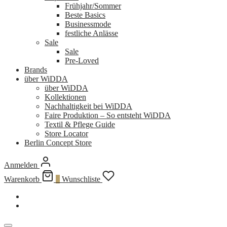
Frühjahr/Sommer
Beste Basics
Businessmode
festliche Anlässe
Sale
Sale
Pre-Loved
Brands
über WiDDA
über WiDDA
Kollektionen
Nachhaltigkeit bei WiDDA
Faire Produktion – So entsteht WiDDA
Textil & Pflege Guide
Store Locator
Berlin Concept Store
Anmelden
Warenkorb
0
Wunschliste