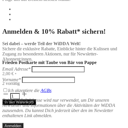
Anmelden & 10% Rabatt* sichern!
Sei dabei – werde Teil der WiDDA Welt!
Sichere dir exklusive Rabatte, Einblicke hinter die Kulissen und
Zugang zu besonderen Aktionen, nur für Newsletter-
Abonnent:innen.
Frieden Postkarte mit Taube von Bär von Pappe
Email Adresse*
2,00
€
*
Vorname*
2 vorrätig
Ich akzeptiere die
AGBs
Frieden
Postkarte
Deine E-Mail-Adresse wird nur verwendet, um Dir unseren
In den Warenkorb
mit
Newsletter und Informationen über die Aktivitäten der WiDDA
Taube
zuzusenden. Du kannst Dich jederzeit über den im Newsletter
von
enthaltenen Link abmelden.
Bär
von