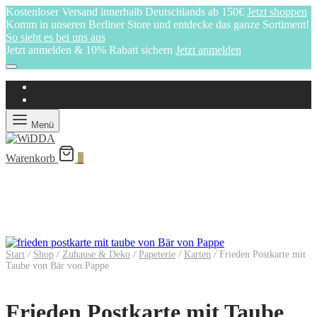
Kostenloser Versand innerhalb Deutschlands ab 150€
Jetzt shoppen
Komm in unseren Berliner Store und entdecke das ganze Sortiment!
So sieht es bei uns aus
Jetzt anmelden & 10% Rabatt sichern
Jetzt anmelden
Menü
Warenkorb
0
Start
/
Shop
/
Zuhause & Deko
/
Papeterie
/
Karten
/
Frieden Postkarte mit
Taube von Bär von Pappe
Frieden Postkarte mit Taube