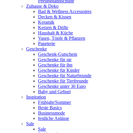
Peelinghandschuhe
Zuhause & Deko
Bad & Wellness Accessoires
Decken & Kissen
Keramik
Kerzen & Düfte
Haushalt & Küche
Vasen, Töpfe & Pflanzen
Papeterie
Geschenke
Geschenk-Gutschein
Geschenke für sie
Geschenke für ihn
Geschenke für Kinder
Geschenke für Naturfreunde
Geschenke für Tierfreunde
Geschenke unter 30 Euro
Baby und Geburt
Inspiration
Frühjahr/Sommer
Beste Basics
Businessmode
festliche Anlässe
Sale
Sale