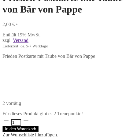
von Bär von Pappe
2,00
€
*
Enthält 19% MwSt.
zzgl.
Versand
Lieferzeit: ca. 5-7 Werktage
Frieden Postkarte mit Taube von Bär von Pappe
2 vorrätig
Für dieses Produkt gibt es
2
Treuepunkte!
Frieden
Postkarte
In den Warenkorb
mit
Zur Wunschliste hinzufügen.
Taube