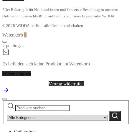
Pappe
Menge
*Der Rabatt gilt für Neukund:innen und ihre erste Bestellung in unserem
Online-Shop, ausschließlich auf Produkte unserer Eigenmarke WiDDA.
2026
©
WiDDA berlin - alle Rechte vorbehalten
Warenkorb
0
Updating…
Es befinden sich keine Produkte im Warenkorb.
Weiter shoppen
Vertrag widerrufen
Suchen
Narrow
nach:
by
Suchen
category:
Onlineshop