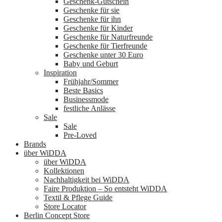
Geschenk-Gutschein
Geschenke für sie
Geschenke für ihn
Geschenke für Kinder
Geschenke für Naturfreunde
Geschenke für Tierfreunde
Geschenke unter 30 Euro
Baby und Geburt
Inspiration
Frühjahr/Sommer
Beste Basics
Businessmode
festliche Anlässe
Sale
Sale
Pre-Loved
Brands
über WiDDA
über WiDDA
Kollektionen
Nachhaltigkeit bei WiDDA
Faire Produktion – So entsteht WiDDA
Textil & Pflege Guide
Store Locator
Berlin Concept Store