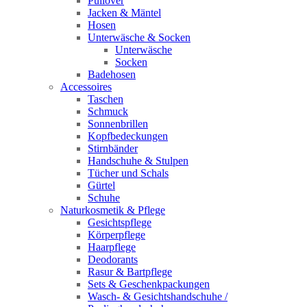
Pullover
Jacken & Mäntel
Hosen
Unterwäsche & Socken
Unterwäsche
Socken
Badehosen
Accessoires
Taschen
Schmuck
Sonnenbrillen
Kopfbedeckungen
Stirnbänder
Handschuhe & Stulpen
Tücher und Schals
Gürtel
Schuhe
Naturkosmetik & Pflege
Gesichtspflege
Körperpflege
Haarpflege
Deodorants
Rasur & Bartpflege
Sets & Geschenkpackungen
Wasch‑ & Gesichtshandschuhe /