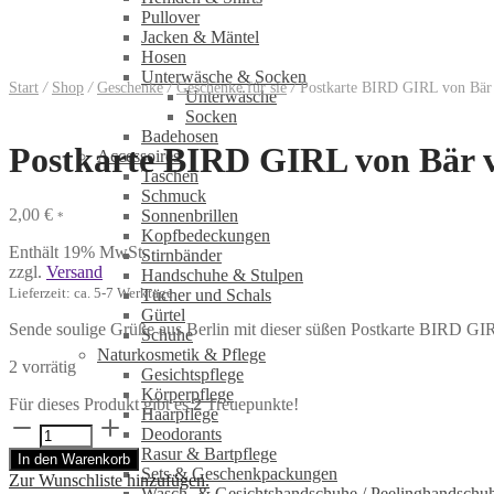
Pullover
Jacken & Mäntel
Hosen
Unterwäsche & Socken
Start
/
Shop
/
Geschenke
/
Geschenke für sie
/
Postkarte BIRD GIRL von Bär
Unterwäsche
Socken
Badehosen
Postkarte BIRD GIRL von Bär 
Accessoires
Taschen
Schmuck
2,00
€
Sonnenbrillen
*
Kopfbedeckungen
Enthält 19% MwSt.
Stirnbänder
zzgl.
Versand
Handschuhe & Stulpen
Lieferzeit: ca. 5-7 Werktage
Tücher und Schals
Gürtel
Sende soulige Grüße aus Berlin mit dieser süßen Postkarte BIRD GI
Schuhe
Naturkosmetik & Pflege
2 vorrätig
Gesichtspflege
Körperpflege
Für dieses Produkt gibt es
2
Treuepunkte!
Haarpflege
Postkarte
Deodorants
BIRD
Rasur & Bartpflege
In den Warenkorb
GIRL
Sets & Geschenkpackungen
Zur Wunschliste hinzufügen.
von
Wasch‑ & Gesichtshandschuhe / Peelinghandschu