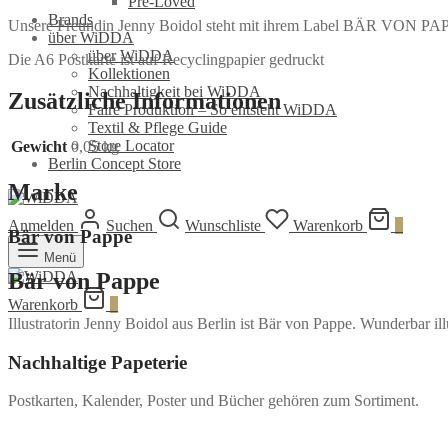
Pre-Loved
Brands
Unsere Freundin Jenny Boidol steht mit ihrem Label BÄR VON PAPPE f
über WiDDA
über WiDDA
Die A6 Postkarte ist auf Recyclingpapier gedruckt
Kollektionen
Nachhaltigkeit bei WiDDA
Zusätzliche Informationen
Faire Produktion – So entsteht WiDDA
Textil & Pflege Guide
Store Locator
Gewicht
0,05 kg
Berlin Concept Store
Marke
Anmelden
Suchen
Wunschliste
Warenkorb
0
Bär von Pappe
Menü
Bär von Pappe
Warenkorb
0
Illustratorin Jenny Boidol aus Berlin ist Bär von Pappe. Wunderbar illu
Nachhaltige Papeterie
Postkarten, Kalender, Poster und Bücher gehören zum Sortiment.