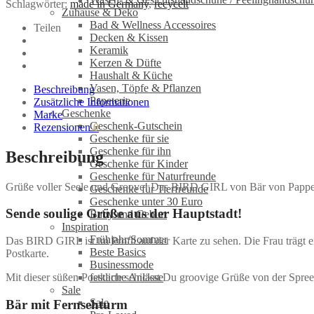
Schlagwörter:
made in Germany
,
recycelt
Bär
Zuhause & Deko
von
Bad & Wellness Accessoires
Teilen
Pappe
Decken & Kissen
Menge
Keramik
Kerzen & Düfte
Haushalt & Küche
Vasen, Töpfe & Pflanzen
Beschreibung
Papeterie
Zusätzliche Informationen
Geschenke
Marke
Geschenk-Gutschein
Rezensionen
0
Geschenke für sie
Geschenke für ihn
Beschreibung
Geschenke für Kinder
Geschenke für Naturfreunde
Grüße voller Seele und Groove! Das BIRD GIRL von Bär von Pappe er
Geschenke für Tierfreunde
Geschenke unter 30 Euro
Sende soulige Grüße aus der Hauptstadt!
Baby und Geburt
Inspiration
Frühjahr/Sommer
Das BIRD GIRL ist im Profil auf der Karte zu sehen. Die Frau trägt 
Beste Basics
Postkarte.
Businessmode
festliche Anlässe
Mit dieser süßen Postkarte schickst Du groovige Grüße von der Spree. 
Sale
Sale
Bär mit Fernsehturm