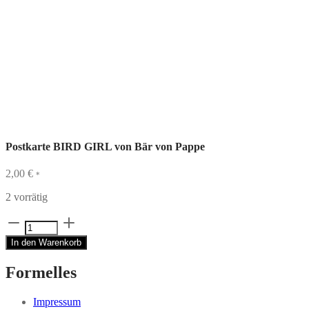
Postkarte BIRD GIRL von Bär von Pappe
2,00
€
*
2 vorrätig
Postkarte
BIRD
In den Warenkorb
GIRL
von
Formelles
Bär
von
Pappe
Impressum
Menge