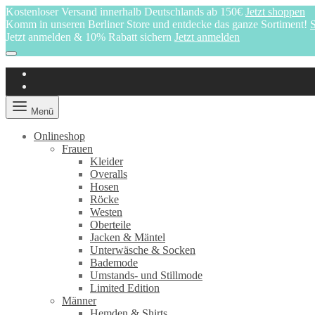
Kostenloser Versand innerhalb Deutschlands ab 150€
Jetzt shoppen
Komm in unseren Berliner Store und entdecke das ganze Sortiment!
S
Jetzt anmelden & 10% Rabatt sichern
Jetzt anmelden
Menü
Onlineshop
Frauen
Kleider
Overalls
Hosen
Röcke
Westen
Oberteile
Jacken & Mäntel
Unterwäsche & Socken
Bademode
Umstands- und Stillmode
Limited Edition
Männer
Hemden & Shirts