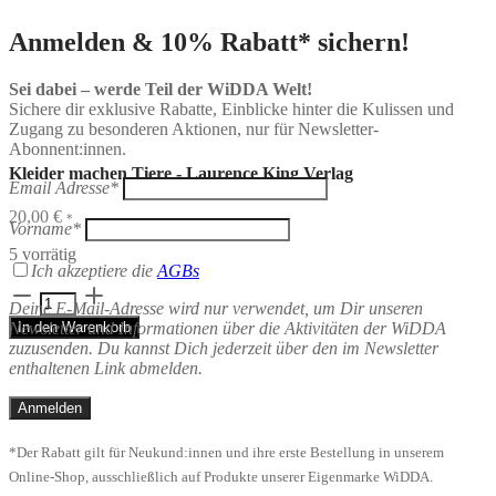
Anmelden & 10% Rabatt* sichern!
Sei dabei – werde Teil der WiDDA Welt!
Sichere dir exklusive Rabatte, Einblicke hinter die Kulissen und
Zugang zu besonderen Aktionen, nur für Newsletter-
Abonnent:innen.
Kleider machen Tiere - Laurence King Verlag
Email Adresse*
20,00
€
*
Vorname*
5 vorrätig
Ich akzeptiere die
AGBs
Kleider
Deine E-Mail-Adresse wird nur verwendet, um Dir unseren
machen
Newsletter und Informationen über die Aktivitäten der WiDDA
In den Warenkorb
Tiere
zuzusenden. Du kannst Dich jederzeit über den im Newsletter
-
enthaltenen Link abmelden.
Laurence
King
Verlag
Menge
*Der Rabatt gilt für Neukund:innen und ihre erste Bestellung in unserem
Online-Shop, ausschließlich auf Produkte unserer Eigenmarke WiDDA.