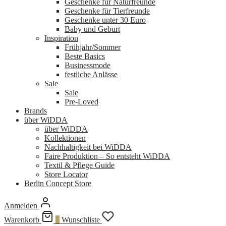
Geschenke für Naturfreunde
Geschenke für Tierfreunde
Geschenke unter 30 Euro
Baby und Geburt
Inspiration
Frühjahr/Sommer
Beste Basics
Businessmode
festliche Anlässe
Sale
Sale
Pre-Loved
Brands
über WiDDA
über WiDDA
Kollektionen
Nachhaltigkeit bei WiDDA
Faire Produktion – So entsteht WiDDA
Textil & Pflege Guide
Store Locator
Berlin Concept Store
Anmelden
Warenkorb
0
Wunschliste