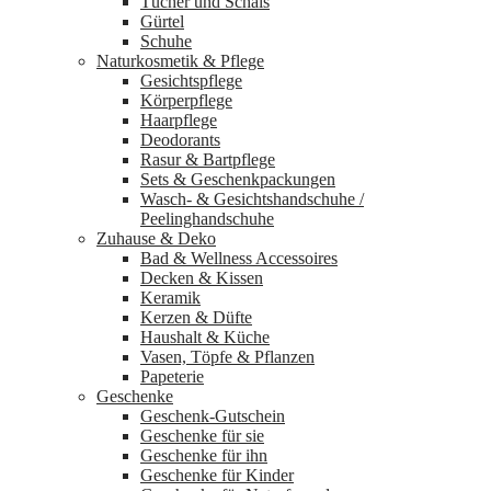
Tücher und Schals
Gürtel
Schuhe
Naturkosmetik & Pflege
Gesichtspflege
Körperpflege
Haarpflege
Deodorants
Rasur & Bartpflege
Sets & Geschenkpackungen
Wasch‑ & Gesichtshandschuhe /
Peelinghandschuhe
Zuhause & Deko
Bad & Wellness Accessoires
Decken & Kissen
Keramik
Kerzen & Düfte
Haushalt & Küche
Vasen, Töpfe & Pflanzen
Papeterie
Geschenke
Geschenk-Gutschein
Geschenke für sie
Geschenke für ihn
Geschenke für Kinder