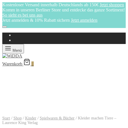
Kostenloser Versand innerhalb Deutschlands ab 150€
Jetzt shoppen
Komm in unseren Berliner Store und entdecke das ganze Sortiment!
So sieht es bei uns aus
Jetzt anmelden & 10% Rabatt sichern
Jetzt anmelden
Menü
Warenkorb
0
Start
/
Shop
/
Kinder
/
Spielwaren & Bücher
/
Kleider machen Tiere –
Laurence King Verlag