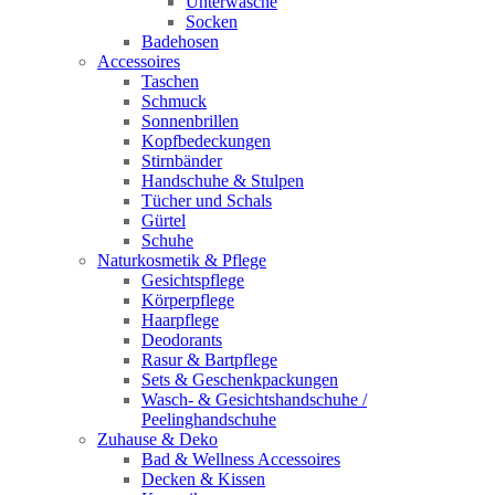
Unterwäsche
Socken
Badehosen
Accessoires
Taschen
Schmuck
Sonnenbrillen
Kopfbedeckungen
Stirnbänder
Handschuhe & Stulpen
Tücher und Schals
Gürtel
Schuhe
Naturkosmetik & Pflege
Gesichtspflege
Körperpflege
Haarpflege
Deodorants
Rasur & Bartpflege
Sets & Geschenkpackungen
Wasch‑ & Gesichtshandschuhe /
Peelinghandschuhe
Zuhause & Deko
Bad & Wellness Accessoires
Decken & Kissen