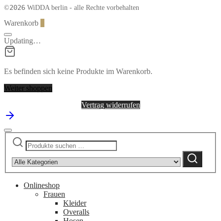
2026
©
WiDDA berlin - alle Rechte vorbehalten
Warenkorb
0
Updating…
Es befinden sich keine Produkte im Warenkorb.
Weiter shoppen
Vertrag widerrufen
Suchen
Narrow
nach:
by
Suchen
category:
Onlineshop
Frauen
Kleider
Overalls
Hosen