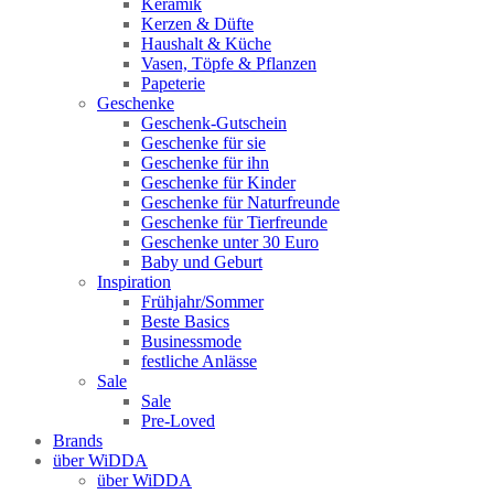
Keramik
Kerzen & Düfte
Haushalt & Küche
Vasen, Töpfe & Pflanzen
Papeterie
Geschenke
Geschenk-Gutschein
Geschenke für sie
Geschenke für ihn
Geschenke für Kinder
Geschenke für Naturfreunde
Geschenke für Tierfreunde
Geschenke unter 30 Euro
Baby und Geburt
Inspiration
Frühjahr/Sommer
Beste Basics
Businessmode
festliche Anlässe
Sale
Sale
Pre-Loved
Brands
über WiDDA
über WiDDA