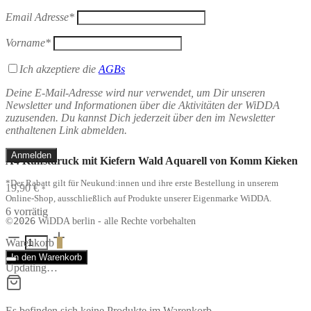
Email Adresse*
Vorname*
Ich akzeptiere die
AGBs
Deine E-Mail-Adresse wird nur verwendet, um Dir unseren
Newsletter und Informationen über die Aktivitäten der WiDDA
zuzusenden. Du kannst Dich jederzeit über den im Newsletter
enthaltenen Link abmelden.
A4 Kunstdruck mit Kiefern Wald Aquarell von Komm Kieken
*Der Rabatt gilt für Neukund:innen und ihre erste Bestellung in unserem
19,90
€
*
Online-Shop, ausschließlich auf Produkte unserer Eigenmarke WiDDA.
6 vorrätig
2026
©
WiDDA berlin - alle Rechte vorbehalten
A4
Warenkorb
0
Kunstdruck
In den Warenkorb
mit
Updating…
Kiefern
Wald
Aquarell
von
Es befinden sich keine Produkte im Warenkorb.