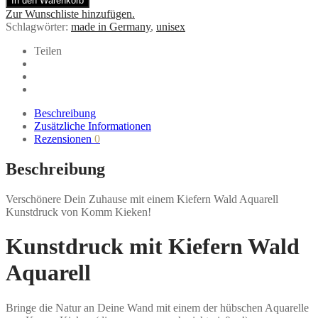
In den Warenkorb
mit
Zur Wunschliste hinzufügen.
Kiefern
Schlagwörter:
made in Germany
,
unisex
Wald
Aquarell
Teilen
von
Komm
Kieken
Menge
Beschreibung
Zusätzliche Informationen
Rezensionen
0
Beschreibung
Verschönere Dein Zuhause mit einem Kiefern Wald Aquarell
Kunstdruck von Komm Kieken!
Kunstdruck mit Kiefern Wald
Aquarell
Bringe die Natur an Deine Wand mit einem der hübschen Aquarelle