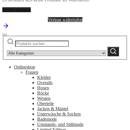
Komm
Kieken
Weiter shoppen
Menge
Vertrag widerrufen
Suchen
Narrow
nach:
by
Suchen
category:
Onlineshop
Frauen
Kleider
Overalls
Hosen
Röcke
Westen
Oberteile
Jacken & Mäntel
Unterwäsche & Socken
Bademode
Umstands- und Stillmode
Limited Edition