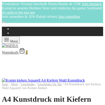
Kostenloser Versand innerhalb Deutschlands ab 150€
Jetzt shoppen
Komm in unseren Berliner Store und entdecke das ganze Sortiment!
So sieht es bei uns aus
Jetzt anmelden & 10% Rabatt sichern
Jetzt anmelden
Menü
Warenkorb
0
Start
/
Shop
/
Geschenke
/
Geschenke für ihn
/
A4 Kunstdruck mit Kiefern
Wald Aquarell von Komm Kieken
A4 Kunstdruck mit Kiefern