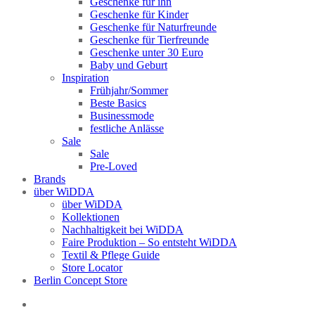
Geschenke für ihn
Geschenke für Kinder
Geschenke für Naturfreunde
Geschenke für Tierfreunde
Geschenke unter 30 Euro
Baby und Geburt
Inspiration
Frühjahr/Sommer
Beste Basics
Businessmode
festliche Anlässe
Sale
Sale
Pre-Loved
Brands
über WiDDA
über WiDDA
Kollektionen
Nachhaltigkeit bei WiDDA
Faire Produktion – So entsteht WiDDA
Textil & Pflege Guide
Store Locator
Berlin Concept Store