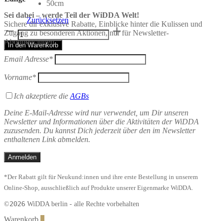
50cm
Sei dabei – werde Teil der WiDDA Welt!
Zurücksetzen
Sichere dir exklusive Rabatte, Einblicke hinter die Kulissen und
Posterleiste
Zugang zu besonderen Aktionen, nur für Newsletter-
aus
Abonnent:innen.
In den Warenkorb
Holz
natur
Email Adresse*
Menge
Vorname*
Ich akzeptiere die
AGBs
Deine E-Mail-Adresse wird nur verwendet, um Dir unseren
Newsletter und Informationen über die Aktivitäten der WiDDA
zuzusenden. Du kannst Dich jederzeit über den im Newsletter
enthaltenen Link abmelden.
*Der Rabatt gilt für Neukund:innen und ihre erste Bestellung in unserem
Online-Shop, ausschließlich auf Produkte unserer Eigenmarke WiDDA.
2026
©
WiDDA berlin - alle Rechte vorbehalten
Warenkorb
0