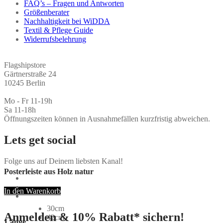
FAQ’s – Fragen und Antworten
Größenberater
Nachhaltigkeit bei WiDDA
Textil & Pflege Guide
Widerrufsbelehrung
Flagshipstore
Gärtnerstraße 24
10245 Berlin
Mo - Fr 11-19h
Sa 11-18h
Öffnungszeiten können in Ausnahmefällen kurzfristig abweichen.
Lets get social
Folge uns auf Deinem liebsten Kanal!
Posterleiste aus Holz natur
In den Warenkorb
30cm
Anmelden & 10% Rabatt* sichern!
42cm
Länge