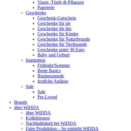
Vasen, Töpfe & Pflanzen
Papeterie
Geschenke
Geschenk-Gutschein
Geschenke für sie
Geschenke für ihn
Geschenke für Kinder
Geschenke für Naturfreunde
Geschenke für Tierfreunde
Geschenke unter 30 Euro
Baby und Geburt
Inspiration
Frühjahr/Sommer
Beste Basics
Businessmode
festliche Anlässe
Sale
Sale
Pre-Loved
Brands
über WiDDA
über WiDDA
Kollektionen
Nachhaltigkeit bei WiDDA
Faire Produktion – So entsteht WiDDA