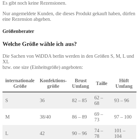
Es gibt noch keine Rezensionen.
Nur angemeldete Kunden, die dieses Produkt gekauft haben, dürfen
eine Rezension abgeben.
Größenberater
Welche Größe wähle ich aus?
Die Sachen von WiDDA berlin werden in den Größen S, M, L und
XL
bzw. one size (Einheitsgröße) angeboten:
internationale
Konfektions-
Brust
Hüft
Taille
Größe
größe
Umfang
Umfang
62 –
S
36
82 – 85
93 – 96
68
69 –
M
38/40
86 – 89
97 – 100
73
74 –
101 –
L
42
90 – 96
78
104