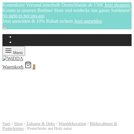
Kostenloser Versand innerhalb Deutschlands ab 150€
Jetzt shoppen
Komm in unseren Berliner Store und entdecke das ganze Sortiment!
So sieht es bei uns aus
Jetzt anmelden & 10% Rabatt sichern
Jetzt anmelden
Menü
Warenkorb
0
Start
/
Shop
/
Zuhause & Deko
/
Wanddekoration
/
Bilderrahmen &
Posterleisten
/
Posterleiste aus Holz natur