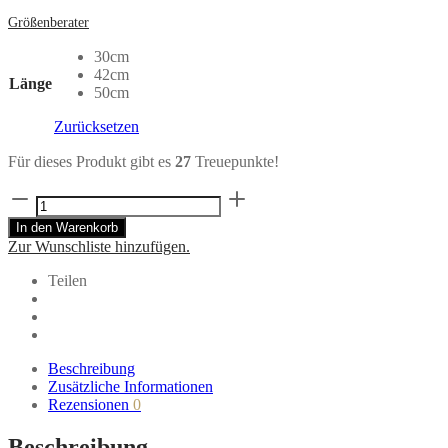
Größenberater
30cm
42cm
Länge
50cm
Zurücksetzen
Für dieses Produkt gibt es
27
Treuepunkte!
Posterleiste
aus
In den Warenkorb
Holz
Zur Wunschliste hinzufügen.
natur
Menge
Teilen
Beschreibung
Zusätzliche Informationen
Rezensionen
0
Beschreibung