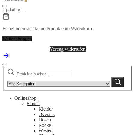
Updating…
Es befinden sich keine Produkte im Warenkorb.
Weiter shoppen
Vertrag widerrufen
Suchen
Narrow
nach:
by
Suchen
category:
Onlineshop
Frauen
Kleider
Overalls
Hosen
Röcke
Westen