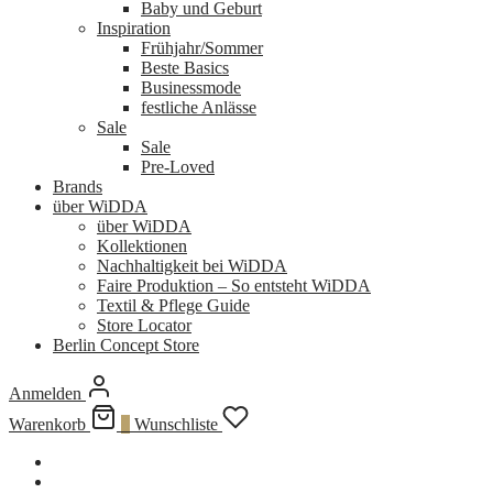
Baby und Geburt
Inspiration
Frühjahr/Sommer
Beste Basics
Businessmode
festliche Anlässe
Sale
Sale
Pre-Loved
Brands
über WiDDA
über WiDDA
Kollektionen
Nachhaltigkeit bei WiDDA
Faire Produktion – So entsteht WiDDA
Textil & Pflege Guide
Store Locator
Berlin Concept Store
Anmelden
Warenkorb
0
Wunschliste