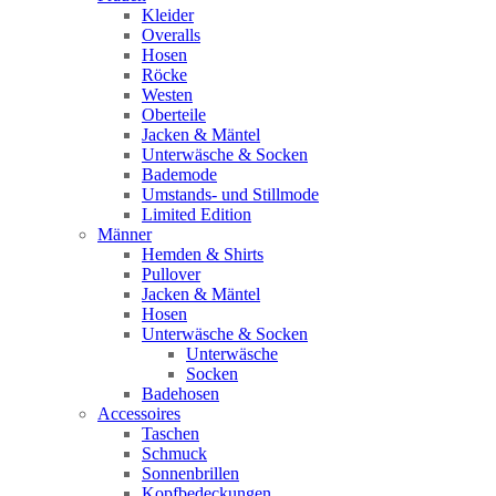
Kleider
Overalls
Hosen
Röcke
Westen
Oberteile
Jacken & Mäntel
Unterwäsche & Socken
Bademode
Umstands- und Stillmode
Limited Edition
Männer
Hemden & Shirts
Pullover
Jacken & Mäntel
Hosen
Unterwäsche & Socken
Unterwäsche
Socken
Badehosen
Accessoires
Taschen
Schmuck
Sonnenbrillen
Kopfbedeckungen