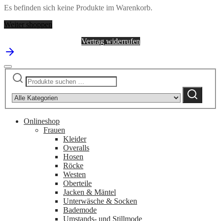
Es befinden sich keine Produkte im Warenkorb.
Weiter shoppen
Vertrag widerrufen
Suchen
Narrow
nach:
by
Suchen
category:
Onlineshop
Frauen
Kleider
Overalls
Hosen
Röcke
Westen
Oberteile
Jacken & Mäntel
Unterwäsche & Socken
Bademode
Umstands- und Stillmode