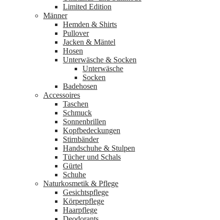
Limited Edition
Männer
Hemden & Shirts
Pullover
Jacken & Mäntel
Hosen
Unterwäsche & Socken
Unterwäsche
Socken
Badehosen
Accessoires
Taschen
Schmuck
Sonnenbrillen
Kopfbedeckungen
Stirnbänder
Handschuhe & Stulpen
Tücher und Schals
Gürtel
Schuhe
Naturkosmetik & Pflege
Gesichtspflege
Körperpflege
Haarpflege
Deodorants