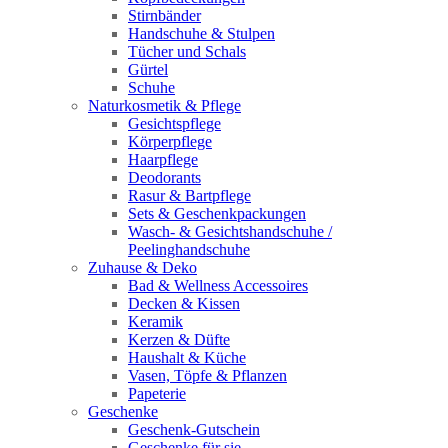
Stirnbänder
Handschuhe & Stulpen
Tücher und Schals
Gürtel
Schuhe
Naturkosmetik & Pflege
Gesichtspflege
Körperpflege
Haarpflege
Deodorants
Rasur & Bartpflege
Sets & Geschenkpackungen
Wasch‑ & Gesichtshandschuhe /
Peelinghandschuhe
Zuhause & Deko
Bad & Wellness Accessoires
Decken & Kissen
Keramik
Kerzen & Düfte
Haushalt & Küche
Vasen, Töpfe & Pflanzen
Papeterie
Geschenke
Geschenk-Gutschein
Geschenke für sie