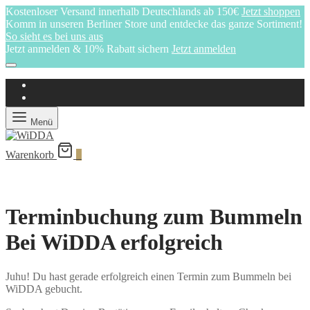
Kostenloser Versand innerhalb Deutschlands ab 150€
Jetzt shoppen
Komm in unseren Berliner Store und entdecke das ganze Sortiment!
So sieht es bei uns aus
Jetzt anmelden & 10% Rabatt sichern
Jetzt anmelden
Menü
Warenkorb
0
Terminbuchung zum Bummeln
Bei WiDDA erfolgreich
Juhu! Du hast gerade erfolgreich einen Termin zum Bummeln bei
WiDDA gebucht.