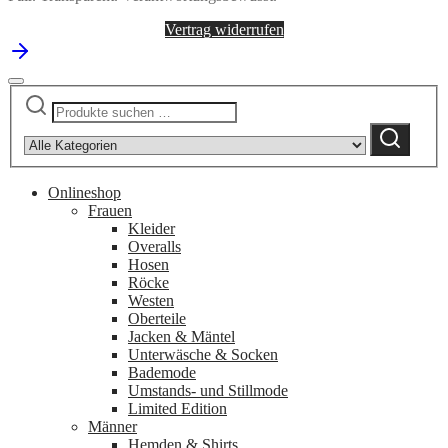
Vertrag widerrufen
Suchen
Narrow
nach:
by
Suchen
category:
Onlineshop
Frauen
Kleider
Overalls
Hosen
Röcke
Westen
Oberteile
Jacken & Mäntel
Unterwäsche & Socken
Bademode
Umstands- und Stillmode
Limited Edition
Männer
Hemden & Shirts