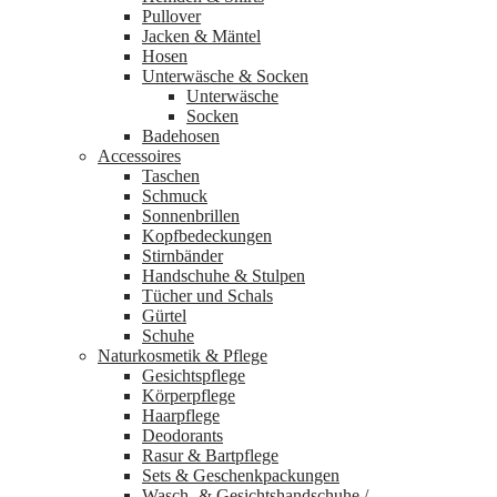
Pullover
Jacken & Mäntel
Hosen
Unterwäsche & Socken
Unterwäsche
Socken
Badehosen
Accessoires
Taschen
Schmuck
Sonnenbrillen
Kopfbedeckungen
Stirnbänder
Handschuhe & Stulpen
Tücher und Schals
Gürtel
Schuhe
Naturkosmetik & Pflege
Gesichtspflege
Körperpflege
Haarpflege
Deodorants
Rasur & Bartpflege
Sets & Geschenkpackungen
Wasch‑ & Gesichtshandschuhe /