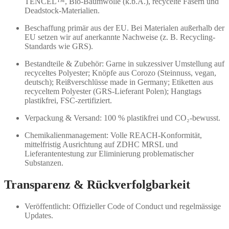
TENCEL™, Bio-Baumwolle (k.b.A.), recycelte Fasern und
Deadstock-Materialien.
Beschaffung primär aus der EU. Bei Materialen außerhalb der
EU setzen wir auf anerkannte Nachweise (z. B. Recycling-
Standards wie GRS).
Bestandteile & Zubehör: Garne in sukzessiver Umstellung auf
recyceltes Polyester; Knöpfe aus Corozo (Steinnuss, vegan,
deutsch); Reißverschlüsse made in Germany; Etiketten aus
recyceltem Polyester (GRS-Lieferant Polen); Hangtags
plastikfrei, FSC-zertifiziert.
Verpackung & Versand: 100 % plastikfrei und CO₂-bewusst.
Chemikalienmanagement: Volle REACH-Konformität,
mittelfristig Ausrichtung auf ZDHC MRSL und
Lieferantentestung zur Eliminierung problematischer
Substanzen.
Transparenz & Rückverfolgbarkeit
Veröffentlicht: Offizieller Code of Conduct und regelmässige
Updates.