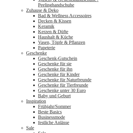
Peelinghandschuhe
Zuhause & Deko
Bad & Wellness Accessoires
Decken & Kissen
Keramik
Kerzen & Düfte
Haushalt & Küche
Vasen, Töpfe & Pflanzen
Papeterie
Geschenke
Geschenk-Gutschein
Geschenke für sie
Geschenke für ihn
Geschenke für Kinder
Geschenke für Naturfreunde
Geschenke für Tierfreunde
Geschenke unter 30 Euro
Baby und Geburt
Inspiration
Frühjahr/Sommer
Beste Basics
Businessmode
festliche Anlässe
Sale