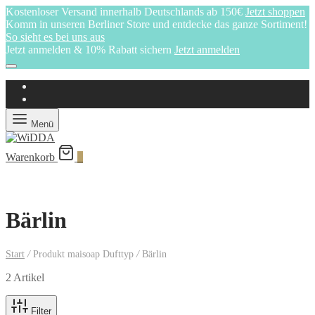
Kostenloser Versand innerhalb Deutschlands ab 150€
Jetzt shoppen
Komm in unseren Berliner Store und entdecke das ganze Sortiment!
So sieht es bei uns aus
Jetzt anmelden & 10% Rabatt sichern
Jetzt anmelden
Menü
Warenkorb
0
Bärlin
Start
/
Produkt maisoap Dufttyp
/
Bärlin
2 Artikel
Filter