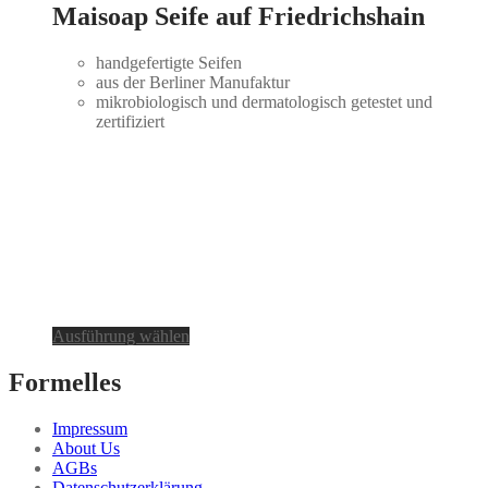
Maisoap Seife auf Friedrichshain
handgefertigte Seifen
aus der Berliner Manufaktur
mikrobiologisch und dermatologisch getestet und
zertifiziert
Dieses
Ausführung wählen
Produkt
weist
Formelles
mehrere
Varianten
Impressum
auf.
About Us
Die
AGBs
Optionen
Datenschutzerklärung