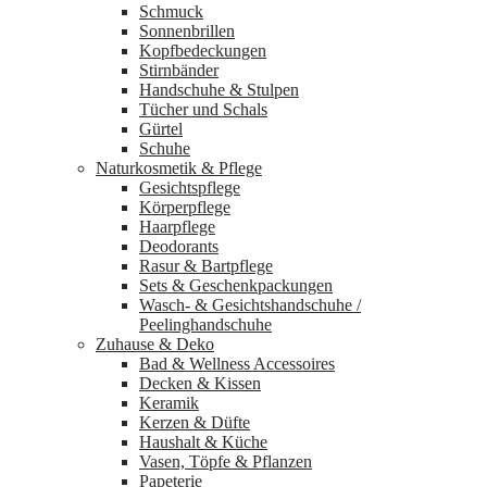
Schmuck
Sonnenbrillen
Kopfbedeckungen
Stirnbänder
Handschuhe & Stulpen
Tücher und Schals
Gürtel
Schuhe
Naturkosmetik & Pflege
Gesichtspflege
Körperpflege
Haarpflege
Deodorants
Rasur & Bartpflege
Sets & Geschenkpackungen
Wasch‑ & Gesichtshandschuhe /
Peelinghandschuhe
Zuhause & Deko
Bad & Wellness Accessoires
Decken & Kissen
Keramik
Kerzen & Düfte
Haushalt & Küche
Vasen, Töpfe & Pflanzen
Papeterie