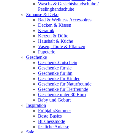
Wasch‑ & Gesichtshandschuhe /
Peelinghandschuhe
Zuhause & Deko
Bad & Wellness Accessoires
Decken & Kissen
Keramik
Kerzen & Düfte
Haushalt & Küche
Vasen, Töpfe & Pflanzen
Papeterie
Geschenke
Geschenk-Gutschein
Geschenke für sie
Geschenke für ihn
Geschenke für Kinder
Geschenke für Naturfreunde
Geschenke für Tierfreunde
Geschenke unter 30 Euro
Baby und Geburt
Inspiration
Frühjahr/Sommer
Beste Basics
Businessmode
festliche Anlässe
Sale