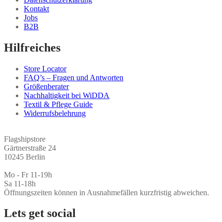
können
Kontakt
auf
Jobs
der
B2B
Produktseite
gewählt
Hilfreiches
werden
Store Locator
FAQ’s – Fragen und Antworten
Größenberater
Nachhaltigkeit bei WiDDA
Textil & Pflege Guide
Widerrufsbelehrung
Flagshipstore
Gärtnerstraße 24
10245 Berlin
Mo - Fr 11-19h
Sa 11-18h
Öffnungszeiten können in Ausnahmefällen kurzfristig abweichen.
Lets get social