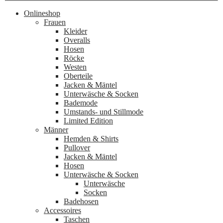
Onlineshop
Frauen
Kleider
Overalls
Hosen
Röcke
Westen
Oberteile
Jacken & Mäntel
Unterwäsche & Socken
Bademode
Umstands- und Stillmode
Limited Edition
Männer
Hemden & Shirts
Pullover
Jacken & Mäntel
Hosen
Unterwäsche & Socken
Unterwäsche
Socken
Badehosen
Accessoires
Taschen