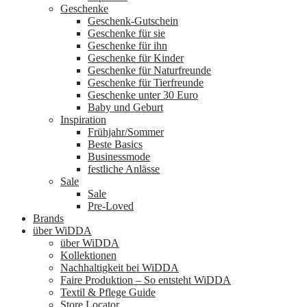
Geschenke
Geschenk-Gutschein
Geschenke für sie
Geschenke für ihn
Geschenke für Kinder
Geschenke für Naturfreunde
Geschenke für Tierfreunde
Geschenke unter 30 Euro
Baby und Geburt
Inspiration
Frühjahr/Sommer
Beste Basics
Businessmode
festliche Anlässe
Sale
Sale
Pre-Loved
Brands
über WiDDA
über WiDDA
Kollektionen
Nachhaltigkeit bei WiDDA
Faire Produktion – So entsteht WiDDA
Textil & Pflege Guide
Store Locator