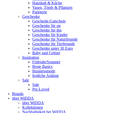
Haushalt & Küche
Vasen, Töpfe & Pflanzen
Papeterie
Geschenke
Geschenk-Gutschein
Geschenke für sie
Geschenke für ihn
Geschenke für Kinder
Geschenke für Naturfreunde
Geschenke für Tierfreunde
Geschenke unter 30 Euro
Baby und Geburt
Inspiration
Frühjahr/Sommer
Beste Basics
Businessmode
festliche Anlässe
Sale
Sale
Pre-Loved
Brands
über WiDDA
über WiDDA
Kollektionen
Nachhaltigkeit bei WiDDA