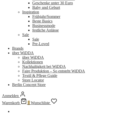
Geschenke unter 30 Euro
Baby und Geburt
Inspiration
Frühjahr/Sommer
Beste Basics
Businessmode
festliche Anlässe
Sale
Sale
Pre-Loved
Brands
über WiDDA
über WiDDA
Kollektionen
Nachhaltigkeit bei WiDDA
Faire Produktion – So entsteht WiDDA
Textil & Pflege Guide
Store Locator
Berlin Concept Store
Anmelden
Warenkorb
0
Wunschliste