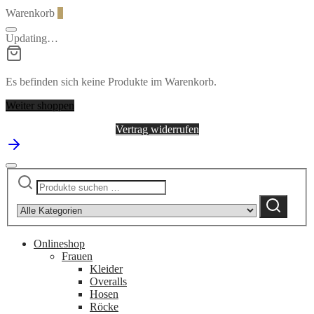
Warenkorb
0
Updating…
Es befinden sich keine Produkte im Warenkorb.
Weiter shoppen
Vertrag widerrufen
Suchen
Narrow
nach:
by
Suchen
category:
Onlineshop
Frauen
Kleider
Overalls
Hosen
Röcke