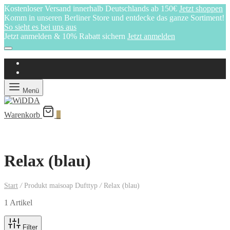
Kostenloser Versand innerhalb Deutschlands ab 150€
Jetzt shoppen
Komm in unseren Berliner Store und entdecke das ganze Sortiment!
So sieht es bei uns aus
Jetzt anmelden & 10% Rabatt sichern
Jetzt anmelden
Menü
Warenkorb
0
Relax (blau)
Start
/
Produkt maisoap Dufttyp
/
Relax (blau)
1 Artikel
Filter