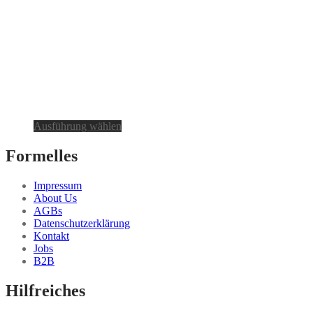
Dieses
Ausführung wählen
Produkt
weist
Formelles
mehrere
Varianten
Impressum
auf.
About Us
Die
AGBs
Optionen
Datenschutzerklärung
können
Kontakt
auf
Jobs
der
B2B
Produktseite
gewählt
Hilfreiches
werden